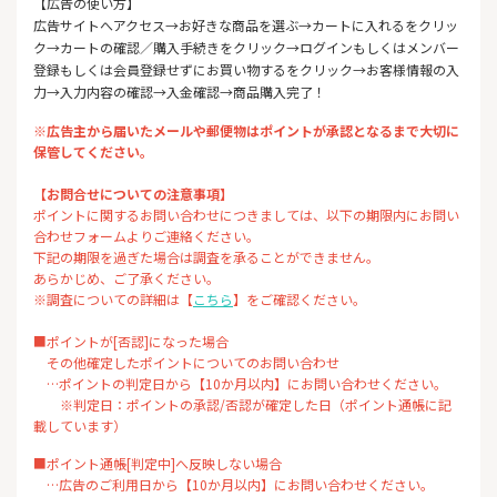
【広告の使い方】
広告サイトへアクセス→お好きな商品を選ぶ→カートに入れるをクリッ
ク→カートの確認／購入手続きをクリック→ログインもしくはメンバー
登録もしくは会員登録せずにお買い物するをクリック→お客様情報の入
力→入力内容の確認→入金確認→商品購入完了！
※広告主から届いたメールや郵便物はポイントが承認となるまで大切に
保管してください。
【お問合せについての注意事項】
ポイントに関するお問い合わせにつきましては、以下の期限内にお問い
合わせフォームよりご連絡ください。
下記の期限を過ぎた場合は調査を承ることができません。
あらかじめ、ご了承ください。
※調査についての詳細は【
こちら
】をご確認ください。
■ポイントが[否認]になった場合
その他確定したポイントについてのお問い合わせ
…ポイントの判定日から【10か月以内】にお問い合わせください。
※判定日：ポイントの承認/否認が確定した日（ポイント通帳に記
載しています）
■ポイント通帳[判定中]へ反映しない場合
…広告のご利用日から【10か月以内】にお問い合わせください。