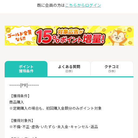
既に会員の方は
こちらからログイン
よくある質問
クチコミ
ポイント
獲得条件
（0件）
（9件）
ｰｰｰｰｰｰ[PR]ｰｰｰｰｰｰ
【獲得条件】
商品購入
※定期購入の場合も、初回購入金額分のみポイント対象
【獲得対象外】
※不備･不正･虚偽･いたずら･未入金･キャンセル･返品