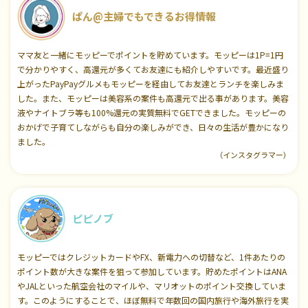
ぱん@主婦でもできるお得情報
ママ友と一緒にモッピーでポイントを貯めています。モッピーは1P=1円
で分かりやすく、高還元が多くてお友達にも紹介しやすいです。最近盛り
上がったPayPayグルメもモッピーを経由してお友達とランチを楽しみま
した。また、モッピーは美容系の案件も高還元で出る事があります。美容
液やナイトブラ等も100%還元の実質無料でGETできました。モッピーの
おかげで子育てしながらも自分の楽しみができ、日々の生活が豊かになり
ました。
（インスタグラマー）
ピピノブ
モッピーではクレジットカードやFX、新電力への切替など、1件あたりの
ポイント数が大きな案件を狙って参加しています。貯めたポイントはANA
やJALといった航空会社のマイルや、マリオットのポイント交換していま
す。このようにすることで、ほぼ無料で年数回の国内旅行や海外旅行を実