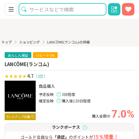
トップ
ショッピング
LANCÔME(ランコム)の詳細
あんしん保証
リピートOK
LANCÔME(ランコム)
4.7
（
9件
）
商品購入
予定反映
3日程度
確定反映
購入後120日程度
7.0%
購入金額の
ランクアップ対象
ランクボーナス
ゴールド会員なら
「承認」
のポイントが
15％増量！