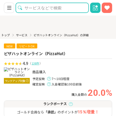
トップ
サービス
ピザハットオンライン（PizzaHut）の詳細
NEW
リピートOK
ピザハットオンライン（PizzaHut）
4.9
（
138件
）
商品購入
予定反映
7～10日程度
ランクアップ対象
確定反映
入金確認後100日前後
20.0%
購入金額の
ランクボーナス
ゴールド会員なら
「承認」
のポイントが
15％増量！