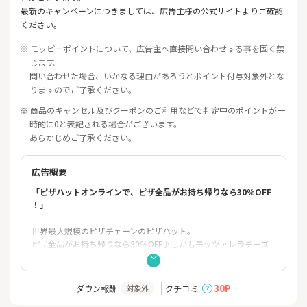
最新のキャンペーンにつきましては、広告主様の公式サイトよりご確認
ください。
※ モッピーポイントについて、広告主へ直接問い合わせする事を固く禁
じます。
問い合わせた場合、いかなる理由があろうとポイント付与対象外とな
りますのでご了承ください。
※ 商品のキャンセル及びクーポンのご利用などで判定中のポイントが一
時的に0と表記される場合がございます。
あらかじめご了承ください。
広告概要
「ピザハットオンラインで、ピザ全品がお持ち帰りなら30％OFF
！」
世界最大規模のピザチェーンのピザハット。
ピザ全品がお持ち帰りなら30％OFF♪しかもモッツァレラチー
ズ
が130%に増量♪
お買い求めになりやすい価格で提供します！
30P
ダウン報酬
クチコミ
対象外