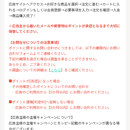
広告サイトへアクセス→お好きな商品を選択→注文に進む→カートに入
れる→ログインもしくは会員登録→必要事項を入力→注文を確認→入金
→商品購入完了！
※広告主から届いたメールや郵便物はポイントが承認となるまで大切に
保管してください。
【お問合せについての注意事項】
ポイントに関するお問い合わせにつきましては、以下の期限内にお問い
合わせフォームよりご連絡ください。
下記の期限を過ぎた場合は調査を承ることができません。
あらかじめ、ご了承ください。
※調査についての詳細は【
こちら
】をご確認ください。
■ポイントが[否認]になった場合
その他確定したポイントについてのお問い合わせ
…広告のご利用日から【5か月以内】にお問い合わせください。
■ポイント通帳[判定中]へ反映しない場合
…広告のご利用日から【5か月以内】にお問い合わせください。
【広告主様の主催キャンペーンについて】
広告主様の主催キャンペーンとモッピー記載のキャンペーンが異なる場
合がございます。