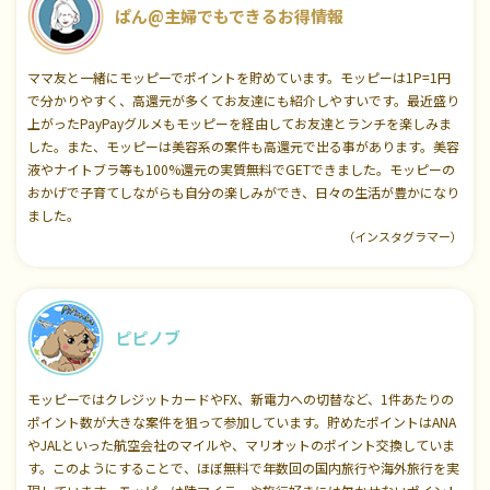
ぱん@主婦でもできるお得情報
ママ友と一緒にモッピーでポイントを貯めています。モッピーは1P=1円
で分かりやすく、高還元が多くてお友達にも紹介しやすいです。最近盛り
上がったPayPayグルメもモッピーを経由してお友達とランチを楽しみま
した。また、モッピーは美容系の案件も高還元で出る事があります。美容
液やナイトブラ等も100%還元の実質無料でGETできました。モッピーの
おかげで子育てしながらも自分の楽しみができ、日々の生活が豊かになり
ました。
（インスタグラマー）
ピピノブ
モッピーではクレジットカードやFX、新電力への切替など、1件あたりの
ポイント数が大きな案件を狙って参加しています。貯めたポイントはANA
やJALといった航空会社のマイルや、マリオットのポイント交換していま
す。このようにすることで、ほぼ無料で年数回の国内旅行や海外旅行を実