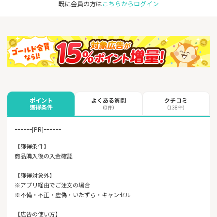
既に会員の方は
こちらからログイン
よくある質問
クチコミ
ポイント
獲得条件
（0件）
（138件）
ｰｰｰｰｰｰ[PR]ｰｰｰｰｰｰ
【獲得条件】
商品購入後の入金確認
【獲得対象外】
※アプリ経由でご注文の場合
※不備・不正・虚偽・いたずら・キャンセル
【広告の使い方】