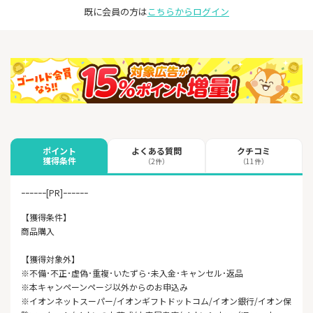
既に会員の方は
こちらからログイン
よくある質問
クチコミ
ポイント
獲得条件
（2件）
（11件）
ｰｰｰｰｰｰ[PR]ｰｰｰｰｰｰ
【獲得条件】
商品購入
【獲得対象外】
※不備･不正･虚偽･重複･いたずら･未入金･キャンセル･返品
※本キャンペーンページ以外からのお申込み
※イオンネットスーパー/イオンギフトドットコム/イオン銀行/イオン保