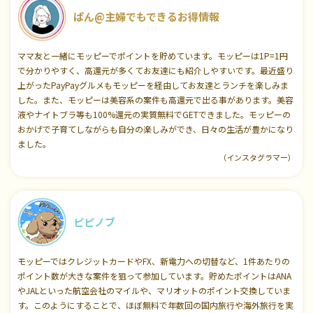
ぱん@主婦でもできるお得情報
ママ友と一緒にモッピーでポイントを貯めています。モッピーは1P=1円
で分かりやすく、高還元が多くてお友達にも紹介しやすいです。最近盛り
上がったPayPayグルメもモッピーを経由してお友達とランチを楽しみま
した。また、モッピーは美容系の案件も高還元で出る事があります。美容
液やナイトブラ等も100%還元の実質無料でGETできました。モッピーの
おかげで子育てしながらも自分の楽しみができ、日々の生活が豊かになり
ました。
（インスタグラマー）
ピピノブ
モッピーではクレジットカードやFX、新電力への切替など、1件あたりの
ポイント数が大きな案件を狙って参加しています。貯めたポイントはANA
やJALといった航空会社のマイルや、マリオットのポイント交換していま
す。このようにすることで、ほぼ無料で年数回の国内旅行や海外旅行を実