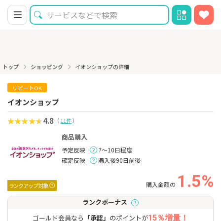
トップ
ショッピング
イオンショップの詳細
リピートOK
イオンショップ
4.8
（
11件
）
商品購入
予定反映
7～10日程度
確定反映
購入後90日前後
1.5%
購入金額の
ランクアップ対象
ランクボーナス
ゴールド会員なら
「承認」
のポイントが
15％増量！