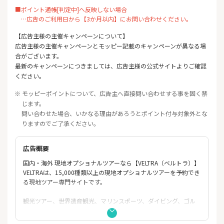
■ポイント通帳[判定中]へ反映しない場合
…広告のご利用日から【3か月以内】にお問い合わせください。
【広告主様の主催キャンペーンについて】
広告主様の主催キャンペーンとモッピー記載のキャンペーンが異なる場
合がございます。
最新のキャンペーンにつきましては、広告主様の公式サイトよりご確認
ください。
※ モッピーポイントについて、広告主へ直接問い合わせする事を固く禁
じます。
問い合わせた場合、いかなる理由があろうとポイント付与対象外とな
りますのでご了承ください。
広告概要
国内・海外 現地オプショナルツアーなら【VELTRA（ベルトラ）】
VELTRAは、15,000種類以上の現地オプショナルツアーを予約でき
る現地ツアー専門サイトです。
観光ツアー、世界遺産観光、マリンスポーツ、ダイビング、ゴル
フ、スパ・エステ、ディナークルーズ、ショーエンターテインメ
ント、交通手段、テーマパークチケットなど海外・国内現地で参