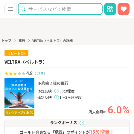
トップ
旅行
VELTRA（ベルトラ）の詳細
リピートOK
VELTRA（ベルトラ）
4.8
（
63件
）
予約完了後の催行
予定反映
30分程度
確定反映
1～2ヶ月程度
6.0%
購入金額の
ランクアップ対象
ランクボーナス
ゴールド会員なら
「承認」
のポイントが
15％増量！