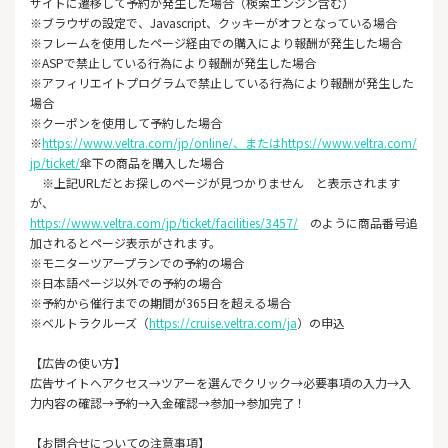
サイトに遷移して予約が発生した場合（検索エンジン含む）
※ブラウザの設定で、Javascript、クッキーがオフとなっている場合
※フレームを使用したページ経由での購入により報酬が発生した場合
※ASPで禁止している行為により報酬が発生した場合
※アフィリエイトプログラムで禁止している行為により報酬が発生した
場合
※クーポンを使用して予約した場合
※
https://www.veltra.com/jp/online/、またはhttps://www.veltra.com/
jp/ticket/
傘下の商品を購入した場合
※上記URLだとお探しのページが見つかりません と表示されます
が、
https://www.veltra.com/jp/ticket/facilities/3457/
のように商品番号追
加されるとページ表示がされます。
※モニターツアープランでの予約の場合
※日本語ページ以外での予約の場合
※予約から催行までの期間が365日を超える場合
※ベルトラクルーズ（
https://cruise.veltra.com/ja
）の申込
【広告の使い方】
広告サイトへアクセス→ツアーを選んでクリック→必要事項の入力→入
力内容の確認→予約→入金確認→参加→参加完了！
【お問合せについての注意事項】