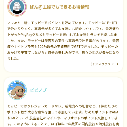
ぱん@主婦でもできるお得情報
ママ友と一緒にモッピーでポイントを貯めています。モッピーは1P=1円
で分かりやすく、高還元が多くてお友達にも紹介しやすいです。最近盛り
上がったPayPayグルメもモッピーを経由してお友達とランチを楽しみま
した。また、モッピーは美容系の案件も高還元で出る事があります。美容
液やナイトブラ等も100%還元の実質無料でGETできました。モッピーの
おかげで子育てしながらも自分の楽しみができ、日々の生活が豊かになり
ました。
（インスタグラマー）
ピピノブ
モッピーではクレジットカードやFX、新電力への切替など、1件あたりの
ポイント数が大きな案件を狙って参加しています。貯めたポイントはANA
やJALといった航空会社のマイルや、マリオットのポイント交換していま
す。このようにすることで、ほぼ無料で年数回の国内旅行や海外旅行を実