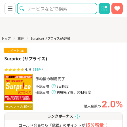
トップ
旅行
Surprice (サプライス)の詳細
リピートOK
Surprice (サプライス)
4.9
（
18件
）
予約後の利用完了
予定反映
3日程度
確定反映
利用完了後、90日程度
2.0%
購入金額の
ランクアップ対象
ランクボーナス
ゴールド会員なら
「承認」
のポイントが
15％増量！