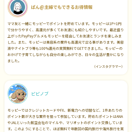
ぱん@主婦でもできるお得情報
ママ友と一緒にモッピーでポイントを貯めています。モッピーは1P=1円
で分かりやすく、高還元が多くてお友達にも紹介しやすいです。最近盛り
上がったPayPayグルメもモッピーを経由してお友達とランチを楽しみま
した。また、モッピーは美容系の案件も高還元で出る事があります。美容
液やナイトブラ等も100%還元の実質無料でGETできました。モッピーの
おかげで子育てしながらも自分の楽しみができ、日々の生活が豊かになり
ました。
（インスタグラマー）
ピピノブ
モッピーではクレジットカードやFX、新電力への切替など、1件あたりの
ポイント数が大きな案件を狙って参加しています。貯めたポイントはANA
やJALといった航空会社のマイルや、マリオットのポイント交換していま
す。このようにすることで、ほぼ無料で年数回の国内旅行や海外旅行を実