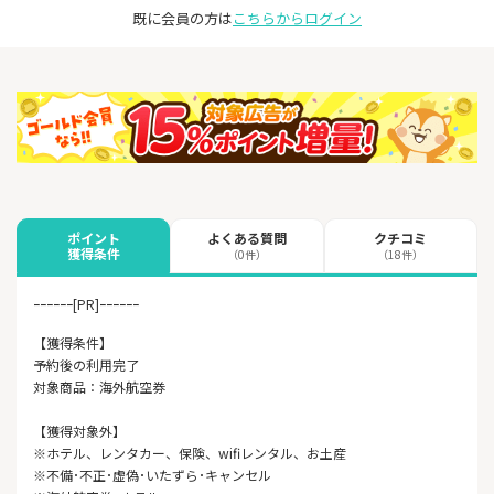
既に会員の方は
こちらからログイン
よくある質問
クチコミ
ポイント
獲得条件
（0件）
（18件）
ｰｰｰｰｰｰ[PR]ｰｰｰｰｰｰ
【獲得条件】
予約後の利用完了
対象商品：海外航空券
【獲得対象外】
※ホテル、レンタカー、保険、wifiレンタル、お土産
※不備･不正･虚偽･いたずら･キャンセル