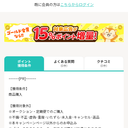
既に会員の方は
こちらからログイン
よくある質問
クチコミ
ポイント
獲得条件
（0件）
（0件）
ｰｰｰｰｰｰ[PR]ｰｰｰｰｰｰ
【獲得条件】
商品購入
【獲得対象外】
※オークション・定期便でのご購入
※不備･不正･虚偽･重複･いたずら･未入金･キャンセル･返品
※本キャンペーンページ以外からのお申込み