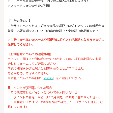
※「ぱーそなるたのめーる」内でのご購入が対象となります。
※スマートフォンからのご利用
【広告の使い方】
広告サイトへアクセス→好きな商品を選択→ログインもしくは新規会員
登録→必要事項を入力→入力内容の確認→入金確認→商品購入完了！
※広告主から届いたメールや郵便物はポイントが承認となるまで大切に
保管してください。
【お問合せについての注意事項】
ポイントに関するお問い合わせにつきましては、以下の期限内にお問い
合わせフォームよりご連絡ください。
下記の期限を過ぎた場合は調査を承ることができません。
あらかじめ、ご了承ください。
※調査についての詳細は【
こちら
】をご確認ください。
■ポイントが[否認]になった場合
その他確定したポイントについてのお問い合わせ
…ポイントの判定日から【10か月以内】にお問い合わせください。
※判定日：ポイントの承認/否認が確定した日（ポイント通帳に記
載しています）