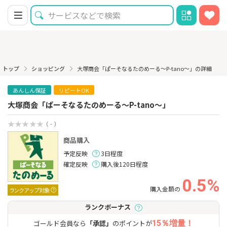
トップ
ショッピング
大塚商会「ぱーそなるたのめーる〜P-tano〜」の詳細
あんしん保証
リピートOK
大塚商会「ぱーそなるたのめーる〜P-tano〜」
（ - ）
商品購入
予定反映
3日程度
確定反映
購入後120日程度
0.5%
購入金額の
ランクアップ対象
ランクボーナス
ゴールド会員なら
「承認」
のポイントが
15％増量！