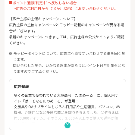
■ポイント通帳[判定中]へ反映しない場合
…広告のご利用日から【10か月以内】にお問い合わせください。
【広告主様の主催キャンペーンについて】
広告主様の主催キャンペーンとモッピー記載のキャンペーンが異なる場
合がございます。
最新のキャンペーンにつきましては、広告主様の公式サイトよりご確認
ください。
※ モッピーポイントについて、広告主へ直接問い合わせする事を固く禁
じます。
問い合わせた場合、いかなる理由があろうとポイント付与対象外とな
りますのでご了承ください。
広告概要
多くの企業で使われている大塚商会「たのめーる」に、個人用サ
イト「ぱーそなるたのめーる」が登場！
文房具やOAサプライはもちろん日用品や生活雑貨、パソコン、AV
機器、介護用品など多彩な商品を取りそろえました。品ぞろえは
約50,000アイテム。そのうえ、3,000円以上のご購入で送料が無
料。最短で翌日にはご自宅へ商品をお届けいたします。