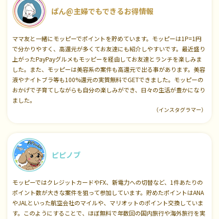
ぱん@主婦でもできるお得情報
ママ友と一緒にモッピーでポイントを貯めています。モッピーは1P=1円
で分かりやすく、高還元が多くてお友達にも紹介しやすいです。最近盛り
上がったPayPayグルメもモッピーを経由してお友達とランチを楽しみま
した。また、モッピーは美容系の案件も高還元で出る事があります。美容
液やナイトブラ等も100%還元の実質無料でGETできました。モッピーの
おかげで子育てしながらも自分の楽しみができ、日々の生活が豊かになり
ました。
（インスタグラマー）
ピピノブ
モッピーではクレジットカードやFX、新電力への切替など、1件あたりの
ポイント数が大きな案件を狙って参加しています。貯めたポイントはANA
やJALといった航空会社のマイルや、マリオットのポイント交換していま
す。このようにすることで、ほぼ無料で年数回の国内旅行や海外旅行を実