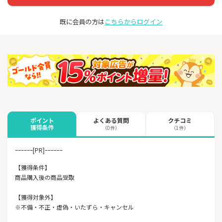
既に会員の方は
こちらからログイン
よくある質問
クチコミ
ポイント
獲得条件
（0件）
（1件）
ｰｰｰｰｰｰ[PR]ｰｰｰｰｰｰ
【獲得条件】
商品購入後の商品受取
【獲得対象外】
※不備・不正・虚偽・いたずら・キャンセル