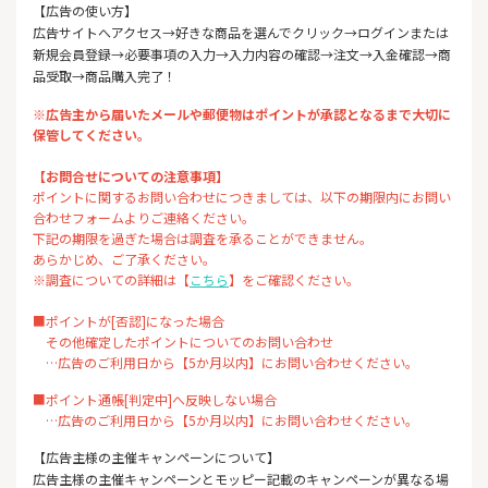
【広告の使い方】
広告サイトへアクセス→好きな商品を選んでクリック→ログインまたは
新規会員登録→必要事項の入力→入力内容の確認→注文→入金確認→商
品受取→商品購入完了！
※広告主から届いたメールや郵便物はポイントが承認となるまで大切に
保管してください。
【お問合せについての注意事項】
ポイントに関するお問い合わせにつきましては、以下の期限内にお問い
合わせフォームよりご連絡ください。
下記の期限を過ぎた場合は調査を承ることができません。
あらかじめ、ご了承ください。
※調査についての詳細は【
こちら
】をご確認ください。
■ポイントが[否認]になった場合
その他確定したポイントについてのお問い合わせ
…広告のご利用日から【5か月以内】にお問い合わせください。
■ポイント通帳[判定中]へ反映しない場合
…広告のご利用日から【5か月以内】にお問い合わせください。
【広告主様の主催キャンペーンについて】
広告主様の主催キャンペーンとモッピー記載のキャンペーンが異なる場