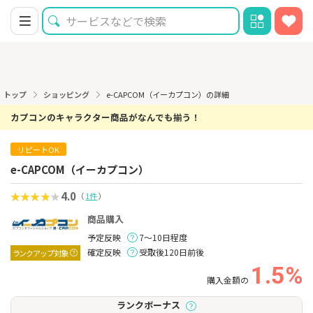
トップ
ショッピング
e-CAPCOM（イーカプコン）の詳細
カプコンのキャラクター商品がなんでも揃う！
リピートOK
e-CAPCOM（イーカプコン）
4.0
（
1件
）
商品購入
予定反映
7～10日程度
確定反映
受取後120日前後
ランクアップ対象
1.5%
購入金額の
ランクボーナス