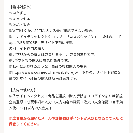
【獲得対象外】
※いたずら
※キャンセル
※返品・返金
※WEB注文後、30日以内に入金が確認できない場合。
※「ナチュラルセレクトショップ 「コスメキッチン」」以外の、「Bi
ople WEB STORE」等サイト下部に記載
の別サイト経由の購入
※アプリからの購入は成果計測不可、成果対象外です。
※eギフトでの購入は成果対象外です。
※転売と思われるような同商品の複数購入の場合
※https://www.cosmekitchen-webstore.jp/ 以外の、サイト下部に記
載の別サイト経由の購入は成果対象外です。
【広告の使い方】
広告サイトへアクセス→商品を選択→購入手続き→ログインまたは新規
会員登録→必要事項の入力→入力内容の確認→注文→入金確認→商品購
入後、30日以内の入金完了！
※広告主から届いたメールや郵便物はポイントが承認となるまで大切に
保管してください。