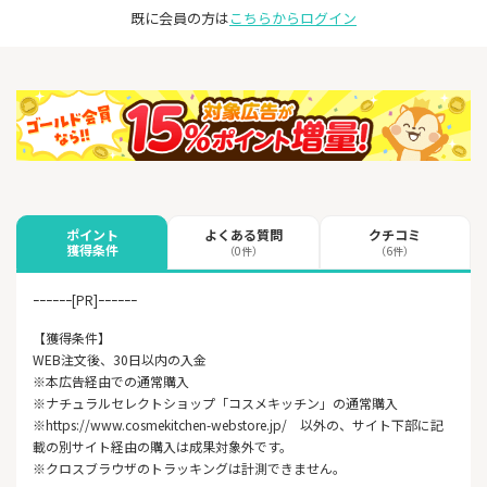
既に会員の方は
こちらからログイン
よくある質問
クチコミ
ポイント
獲得条件
（0件）
（6件）
ｰｰｰｰｰｰ[PR]ｰｰｰｰｰｰ
【獲得条件】
WEB注文後、30日以内の入金
※本広告経由での通常購入
※ナチュラルセレクトショップ「コスメキッチン」の通常購入
※https://www.cosmekitchen-webstore.jp/ 以外の、サイト下部に記
載の別サイト経由の購入は成果対象外です。
※クロスブラウザのトラッキングは計測できません。