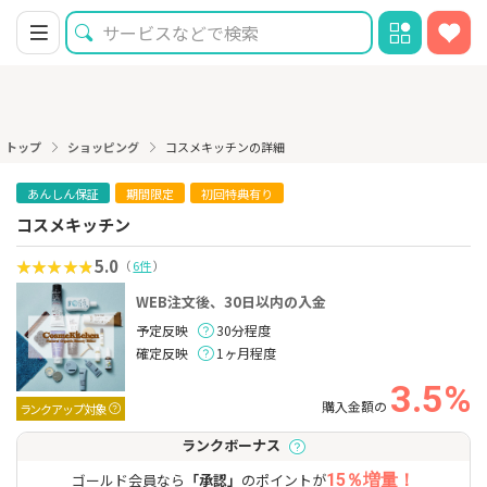
トップ
ショッピング
コスメキッチンの詳細
あんしん保証
期間限定
初回特典有り
コスメキッチン
5.0
（
6件
）
WEB注文後、30日以内の入金
予定反映
30分程度
確定反映
1ヶ月程度
3.5%
購入金額の
ランクアップ対象
ランクボーナス
ゴールド会員なら
「承認」
のポイントが
15％増量！