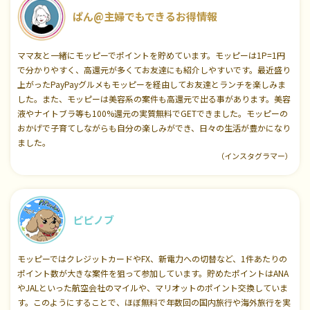
ぱん@主婦でもできるお得情報
ママ友と一緒にモッピーでポイントを貯めています。モッピーは1P=1円
で分かりやすく、高還元が多くてお友達にも紹介しやすいです。最近盛り
上がったPayPayグルメもモッピーを経由してお友達とランチを楽しみま
した。また、モッピーは美容系の案件も高還元で出る事があります。美容
液やナイトブラ等も100%還元の実質無料でGETできました。モッピーの
おかげで子育てしながらも自分の楽しみができ、日々の生活が豊かになり
ました。
（インスタグラマー）
ピピノブ
モッピーではクレジットカードやFX、新電力への切替など、1件あたりの
ポイント数が大きな案件を狙って参加しています。貯めたポイントはANA
やJALといった航空会社のマイルや、マリオットのポイント交換していま
す。このようにすることで、ほぼ無料で年数回の国内旅行や海外旅行を実