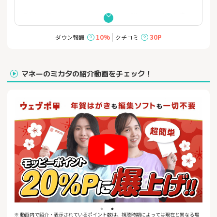
〇年賀はがきも、インクも、ソフトも、デザインも、何も用意し
なくてＯＫ！
スマホだけで、年賀状の準備ができちゃいます！
10%
30P
ダウン報酬
クチコミ
写真がなくても大丈夫、スマホがなくてもパソコンでもＯＫ！
住所録を登録すれば、さらにラクラク！
〇ウェブポなら、大切な方への年賀状を、1枚から承ります。
マネーのミカタの紹介動画をチェック！
デザイン編集、コメント編集、あて名書きもウェブポにおまか
せ！
年賀状のお相手に直接送ることもできます。
〇ウェブポのデザインは、おしゃれ・かわいい・和風から結婚・
出産・転居のご報告向け
人気キャラクター・クリエイターズまで、オンライン年賀状印刷
で国内最大級の品揃え！
写真入りも、イラストも、オリジナルも、ウェブポでＯＫ！
〇ウェブポなら、もうご自宅で印刷する必要はありません。
富士フイルム独自の画像処理技術で、“写真がキレイ“
富士フイルムの直営工場で高品質に仕上げます。
〇年末年始もフル稼働！最短翌日投函＆出荷
※ 動画内で紹介・表示されているポイント数は、視聴時期によっては現在と異なる場