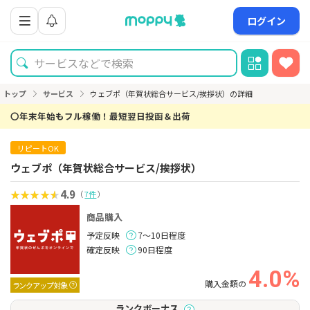
ログイン
トップ
サービス
ウェブポ（年賀状総合サービス/挨拶状）の詳細
〇年末年始もフル稼働！最短翌日投函＆出荷
リピートOK
ウェブポ（年賀状総合サービス/挨拶状）
4.9
（
7件
）
商品購入
予定反映
7～10日程度
確定反映
90日程度
4.0%
購入金額の
ランクアップ対象
ランクボーナス