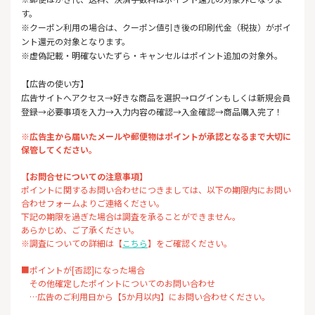
す。
※クーポン利用の場合は、クーポン値引き後の印刷代金（税抜）がポイ
ント還元の対象となります。
※虚偽記載・明確ないたずら・キャンセルはポイント追加の対象外。
【広告の使い方】
広告サイトへアクセス→好きな商品を選択→ログインもしくは新規会員
登録→必要事項を入力→入力内容の確認→入金確認→商品購入完了！
※広告主から届いたメールや郵便物はポイントが承認となるまで大切に
保管してください。
【お問合せについての注意事項】
ポイントに関するお問い合わせにつきましては、以下の期限内にお問い
合わせフォームよりご連絡ください。
下記の期限を過ぎた場合は調査を承ることができません。
あらかじめ、ご了承ください。
※調査についての詳細は【
こちら
】をご確認ください。
■ポイントが[否認]になった場合
その他確定したポイントについてのお問い合わせ
…広告のご利用日から【5か月以内】にお問い合わせください。