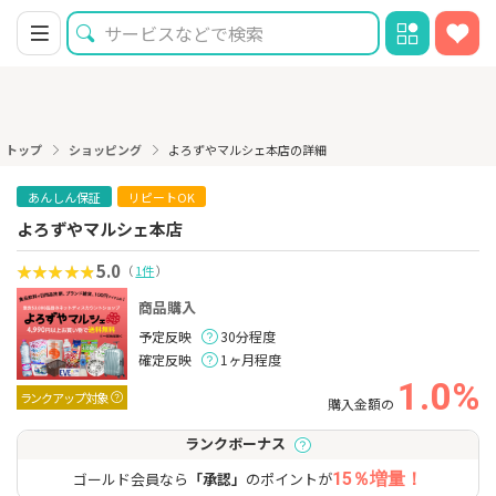
トップ
ショッピング
よろずやマルシェ本店の詳細
あんしん保証
リピートOK
よろずやマルシェ本店
5.0
（
1件
）
商品購入
予定反映
30分程度
確定反映
1ヶ月程度
1.0%
ランクアップ対象
購入金額の
ランクボーナス
ゴールド会員なら
「承認」
のポイントが
15％増量！