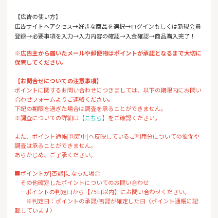
【広告の使い方】
広告サイトへアクセス→好きな商品を選択→ログインもしくは新規会員
登録→必要事項を入力→入力内容の確認→入金確認→商品購入完了！
※広告主から届いたメールや郵便物はポイントが承認となるまで大切に
保管してください。
【お問合せについての注意事項】
ポイントに関するお問い合わせにつきましては、以下の期限内にお問い
合わせフォームよりご連絡ください。
下記の期限を過ぎた場合は調査を承ることができません。
※調査についての詳細は【
こちら
】をご確認ください。
また、ポイント通帳[判定中]へ反映しているご利用分についての催促や
調査は承ることができません。
あらかじめ、ご了承ください。
■ポイントが[否認]になった場合
その他確定したポイントについてのお問い合わせ
…ポイントの判定日から【75日以内】にお問い合わせください。
※判定日：ポイントの承認/否認が確定した日（ポイント通帳に記
載しています）