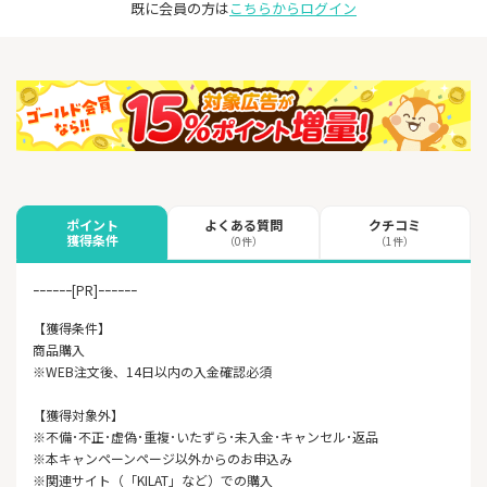
既に会員の方は
こちらからログイン
よくある質問
クチコミ
ポイント
獲得条件
（0件）
（1件）
ｰｰｰｰｰｰ[PR]ｰｰｰｰｰｰ
【獲得条件】
商品購入
※WEB注文後、14日以内の入金確認必須
【獲得対象外】
※不備･不正･虚偽･重複･いたずら･未入金･キャンセル･返品
※本キャンペーンページ以外からのお申込み
※関連サイト（「KILAT」など）での購入