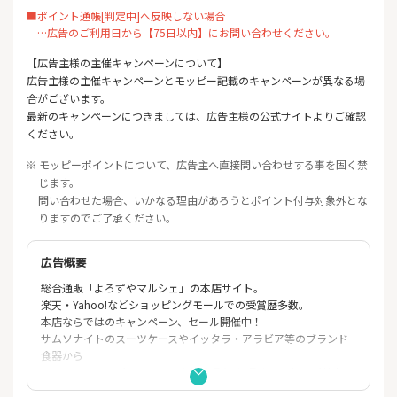
■ポイント通帳[判定中]へ反映しない場合
…広告のご利用日から【75日以内】にお問い合わせください。
【広告主様の主催キャンペーンについて】
広告主様の主催キャンペーンとモッピー記載のキャンペーンが異なる場
合がございます。
最新のキャンペーンにつきましては、広告主様の公式サイトよりご確認
ください。
※ モッピーポイントについて、広告主へ直接問い合わせする事を固く禁
じます。
問い合わせた場合、いかなる理由があろうとポイント付与対象外とな
りますのでご了承ください。
広告概要
総合通販「よろずやマルシェ」の本店サイト。
楽天・Yahoo!などショッピングモールでの受賞歴多数。
本店ならではのキャンペーン、セール開催中！
サムソナイトのスーツケースやイッタラ・アラビア等のブランド
食器から
トイレットペーパー・ドリンク等食品/日用品まで、毎日が特売
日！