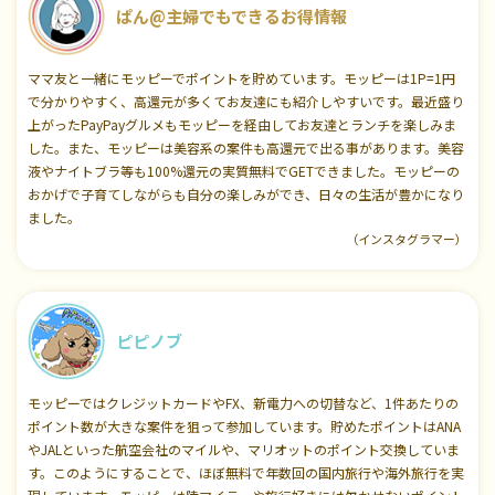
ぱん@主婦でもできるお得情報
ママ友と一緒にモッピーでポイントを貯めています。モッピーは1P=1円
で分かりやすく、高還元が多くてお友達にも紹介しやすいです。最近盛り
上がったPayPayグルメもモッピーを経由してお友達とランチを楽しみま
した。また、モッピーは美容系の案件も高還元で出る事があります。美容
液やナイトブラ等も100%還元の実質無料でGETできました。モッピーの
おかげで子育てしながらも自分の楽しみができ、日々の生活が豊かになり
ました。
（インスタグラマー）
ピピノブ
モッピーではクレジットカードやFX、新電力への切替など、1件あたりの
ポイント数が大きな案件を狙って参加しています。貯めたポイントはANA
やJALといった航空会社のマイルや、マリオットのポイント交換していま
す。このようにすることで、ほぼ無料で年数回の国内旅行や海外旅行を実