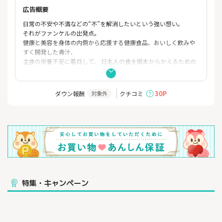
広告概要
日常の不安や不満などの“不”を解消したいという強い想い。
それがファンケルの出発点。
健康と美容を身体の内側から応援する健康食品、おいしく飲みや
すく開発した青汁、
主食の栄養不足に着目して、 日本人の食を根本からかえるための
発芽米、
着ごこちのよさと美しさを追求した肌着など、
ファンケルオンラインでは、ファンケル商品のショッピングが可
30P
ダウン報酬
クチコミ
対象外
能です。
また、オンライン限定企画も実施中です！
特集・キャンペーン