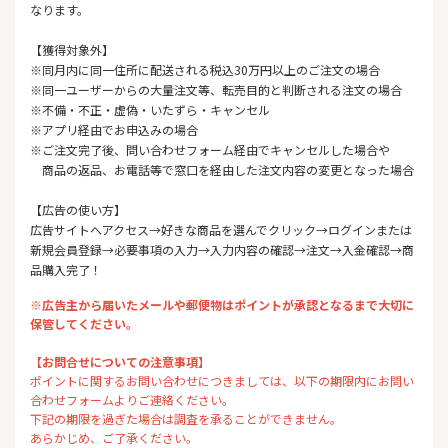
なります。
【獲得対象外】
※同月内に同一住所に配送される税込30万円以上のご注文の場合
※同一ユーザーからの大量注文等、転売目的と判断される注文の場合
※不備・不正・虚偽・いたずら・キャンセル
※アプリ経由でお申込みの場合
※ご注文完了後、問い合わせフォーム経由でキャンセルした場合や
商品の返品、お電話等で窓口を経由した注文内容の変更となった場合
【広告の使い方】
広告サイトへアクセス→好きな商品を選んでクリック→ログインまたは
新規会員登録→必要事項の入力→入力内容の確認→注文→入金確認→商
品購入完了！
※広告主から届いたメールや郵便物はポイントが承認となるまで大切に
保管してください。
【お問合せについての注意事項】
ポイントに関するお問い合わせにつきましては、以下の期限内にお問い
合わせフォームよりご連絡ください。
下記の期限を過ぎた場合は調査を承ることができません。
あらかじめ、ご了承ください。