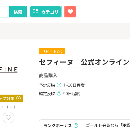
検索
カテゴリ
リピートOK
セフィーヌ 公式オンライン
クレカ
証券
商品購入
1
1
ーナスウォ
【最大38,000円相当】三井
楽天証券
めのモニ
住友カード（NL）
予定反映
7~10日程度
14,000P
9,000P
確定反映
90日程度
ップ対象
2
2
！】U-NE
【過去最高還元】三菱ＵＦ
SBI証券（新
試し]
（ - ）
Ｊカード【最大42,000円相
000円以上
当】
2,000P
12,000P
ゴールド会員なら
「承
ランクボーナス
3
3
Tトレンド
【超還元！】ライフカード
IG証券