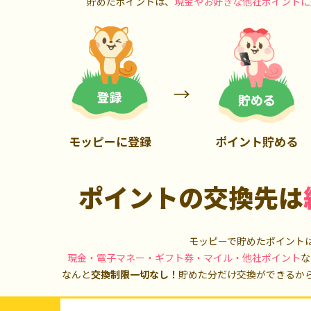
貯めたポイントは、
現金やお好きな他社ポイントに
2,500P
400P
モッピーに登録
ポイント貯める
ポイントの交換先は
モッピーで貯めたポイント
現金・電子マネー・ギフト券・マイル・他社ポイント
な
なんと
交換制限一切なし！
貯めた分だけ交換ができるか