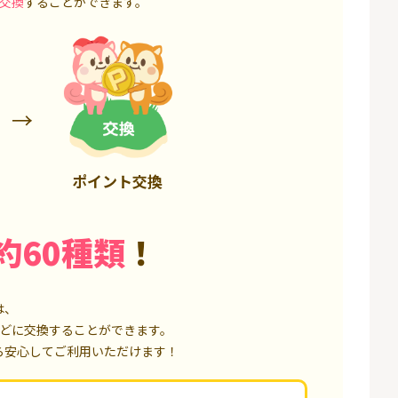
交換
することができます。
3,200P
6,000P
ポイント交換
約60種類
！
は、
どに交換することができます。
ら安心してご利用いただけます！