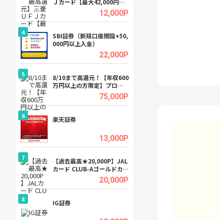
Ｊカード【最大42,000円相
ビジネスツール導
当】
高還元中※
.5%
12,000P
4
4
SBI証券（新規口座開設+50,
Cievo(シエボ)
000円以上入金）
.0%
22,000P
5
5
ング
8/10まで高還元！【年収600
GFS無料特別講座
万円以上の方限定】プロパ
聴）
ティエージェントの不動産
.5%
75,000P
投資WEB面談
6
6
行）
楽天証券
【無料即P】dア
【31日間無料】
.0%
13,000P
7
7
tel
【過去最高★20,000P】JAL
【無料アンケート
カード CLUB-Aゴールドカー
15歳〜29歳のみ
ド/CLUB-Aカード（VISA）
ンサイト
.0%
20,000P
8
8
ワクワ
IG証券
【還元UP中】Fun
ャ
ンズ)【無料投資