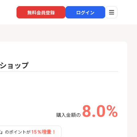
無料会員登録
ログイン
ショップ
口座開設
回線
1
1
※過去最高※Alterna Bank
ソフト
（オルタナバンク）1万円投
nk Li
資完了
13,000P
10,000P
8.0%
2
2
規口座開設+50,
SBI新生銀行「口座開設」
auひ
入金）
購入金額の
22,000P
1,500P
認」
のポイントが
15％増量！
3
3
【合計8,000P】楽天銀行 口
GMO