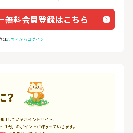
座開設
(新規
18,000P
1,500P
ー無料会員登録はこちら
4
4
eスマート証券（旧
※合計最大81,800円相当※
NUR
ム証券）
【三井住友銀行】Olive口座
ョン）
開設
16,000P
4,400P
方は
こちらからログイン
5
5
口座開設】
【超還元】SBI証券(新規総
カシモ
合口座開設+NISA口座開設)
ス）
1,500P
7,500P
6
6
IX TRADER（マ
松井証券【口座開設】
GMO
トレーダー）」
O光ア
12,000P
1,500P
に？
7
7
定拠出年金 iDeC
Coincheck（コインチェッ
AiR-
ク）販売所で10万円以上の
）
新規購入
6,000P
8,500P
利用しているポイントサイト。
8
8
証券 iDeCo
SBI証券 確定拠出年金 iDeC
グロー
ト=1円」のポイントが貯まっていきます。
o