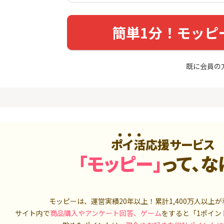
入診断※
（利用）
5,000P
10,000P
簡単1分！モッピ
4
4
【過去最高★20,000P】JAL
三菱UFJ 
カード CLUB-Aゴールドカー
：auカブコ
ド/CLUB-Aカード（VISA）
8,000P
20,000P
既に会員の
5
5
（動画視
【超還元】エポスカード【
松井証券【
最短4日付与】
900P
12,000P
6
6
ニメストア
【合計最大18,700円相当！
JFX「MATR
】楽天カード【JCBキャンペ
トリックス
ーン実施中】
ポイ活応援サービス
800P
10,000P
「モッピー」
って、な
7
7
3回回答（
【8/9まで13,000P】三井住
SBI証券 確
）】楽天イ
友カード ゴールド（NL）
o
700P
13,000P
モッピーは、運営実績20年以上！累計
1,400万人
以上が
8
8
ds(ファ
dカード REG
【高還元】楽天
サイト内で
商品購入やアンケート回答、ゲーム
をすると「1ポイン
家登録】