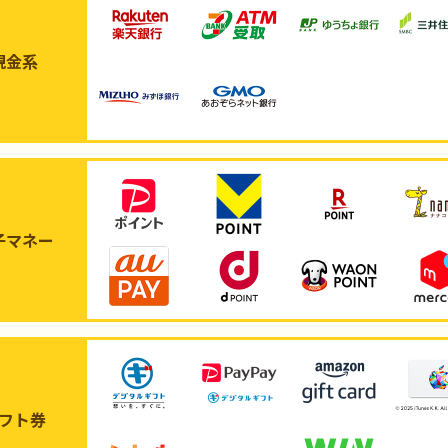
現金系
子マネー
フト券