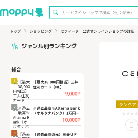
トップ
ショッピング
セフィーヌ 公式オンラインショップの詳細
ジャンル別ランキング
総合
無料
1
1
【最大38,000円相当】三井
※還元UP※ヴィ
住友カード（NL）
ーカー【女性のた
ターサイト】
.0%
9,000P
ランクア
2
2
宿予
※過去最高※Alterna Bank
【8/16まで超還元
（オルタナバンク）1万円投
XT[31日間無料お
資完了
.0%
10,000P
3
3
a（
【過去最高還元】三菱ＵＦ
【リピートOK】I