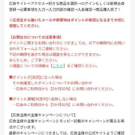
広告サイトへアクセス→好きな商品を選択→ログインもしくは新規会員
登録→必要事項を入力→入力内容の確認→入金確認→商品購入完了！
※広告主から届いたメールや郵便物はポイントが承認となるまで大切に
保管してください。
【お問合せについての注意事項】
ポイントに関するお問い合わせにつきましては、以下の期限内にお問い
合わせフォームよりご連絡ください。
下記の期限を過ぎた場合は調査を承ることができません。
あらかじめ、ご了承ください。
※調査についての詳細は【
こちら
】をご確認ください。
■ポイントが[否認]になった場合
その他確定したポイントについてのお問い合わせ
…広告のご利用日から【5か月以内】にお問い合わせください。
■ポイント通帳[判定中]へ反映しない場合
…広告のご利用日から【5か月以内】にお問い合わせください。
【広告主様の主催キャンペーンについて】
広告主様の主催キャンペーンとモッピー記載のキャンペーンが異なる場
合がございます。
最新のキャンペーンにつきましては、広告主様の公式サイトよりご確認