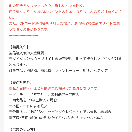
他の広告をクリックしたり、新しいタブを開く、
後で戻ったりした場合はポイントの対象になりませんのでご注意くださ
い。
また、QRコード決済等を利用した場合、決済完了後に必ずサイトに戻
って頂く必要があります。
-------------------------
【獲得条件】
製品購入後の入金確認
※ダイソン公式ウェブサイトの販売規約に則って成立したご注文が対象
となります。
対象商品：掃除機、扇風機、ファンヒーター、照明、ヘアケア
【獲得対象外】
※転売目的・不正と判断された場合は対象外となります。
※ツール、アクセサリー、消耗品のみの購入
※同商品を5つ以上購入の場合
※不正カードによる注文
※分割払い（JACCSショッピングクレジット）でお支払いの場合
※不備･不正･虚偽･重複･いたずら･未入金･キャンセル･返品
【広告の使い方】