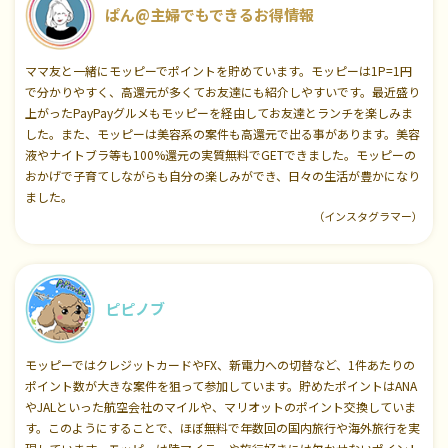
ぱん@主婦でもできるお得情報
ママ友と一緒にモッピーでポイントを貯めています。モッピーは1P=1円
で分かりやすく、高還元が多くてお友達にも紹介しやすいです。最近盛り
上がったPayPayグルメもモッピーを経由してお友達とランチを楽しみま
した。また、モッピーは美容系の案件も高還元で出る事があります。美容
液やナイトブラ等も100%還元の実質無料でGETできました。モッピーの
おかげで子育てしながらも自分の楽しみができ、日々の生活が豊かになり
ました。
（インスタグラマー）
ピピノブ
モッピーではクレジットカードやFX、新電力への切替など、1件あたりの
ポイント数が大きな案件を狙って参加しています。貯めたポイントはANA
やJALといった航空会社のマイルや、マリオットのポイント交換していま
す。このようにすることで、ほぼ無料で年数回の国内旅行や海外旅行を実