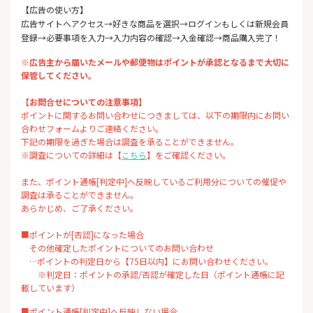
【広告の使い方】
広告サイトへアクセス→好きな商品を選択→ログインもしくは新規会員
登録→必要事項を入力→入力内容の確認→入金確認→商品購入完了！
※広告主から届いたメールや郵便物はポイントが承認となるまで大切に
保管してください。
【お問合せについての注意事項】
ポイントに関するお問い合わせにつきましては、以下の期限内にお問い
合わせフォームよりご連絡ください。
下記の期限を過ぎた場合は調査を承ることができません。
※調査についての詳細は【
こちら
】をご確認ください。
また、ポイント通帳[判定中]へ反映しているご利用分についての催促や
調査は承ることができません。
あらかじめ、ご了承ください。
■ポイントが[否認]になった場合
その他確定したポイントについてのお問い合わせ
…ポイントの判定日から【75日以内】にお問い合わせください。
※判定日：ポイントの承認/否認が確定した日（ポイント通帳に記
載しています）
■ポイント通帳[判定中]へ反映しない場合