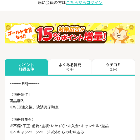
既に会員の方は
こちらからログイン
よくある質問
クチコミ
ポイント
獲得条件
（0件）
（1件）
ｰｰｰｰｰｰ[PR]ｰｰｰｰｰｰ
【獲得条件】
商品購入
※WEB注文後、決済完了時点
【獲得対象外】
※不備･不正･虚偽･重複･いたずら･未入金･キャンセル･返品
※本キャンペーンページ以外からのお申込み