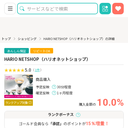
トップ
ショッピング
HARIO NETSHOP（ハリオネットショップ）の詳細
あんしん保証
リピートOK
HARIO NETSHOP（ハリオネットショップ）
5.0
（
1件
）
商品購入
予定反映
30分程度
確定反映
1ヶ月程度
10.0%
ランクアップ対象
購入金額の
ランクボーナス
ゴールド会員なら
「承認」
のポイントが
15％増量！