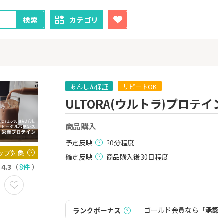
検索
カテゴリ
あんしん保証
リピートOK
ULTORA(ウルトラ)プロテイ
クレカ
証券
商品購入
1
1
！】U-NE
【過去最高還元】三菱ＵＦ
SBI証券（新
試し]
Ｊカード【最大42,000円相
000円以上
予定反映
30分程度
当】
2,000P
12,000P
ップ対象
確定反映
商品購入後30日程度
4.3
（
8件
）
2
2
ーナスウォ
【超還元】エポスカード【
三菱UFJ 
めのモニ
最短4日付与】
：auカブコ
14,000P
12,000P
ゴールド会員なら
「承
ランクボーナス
3
3
Tトレンド
【超還元！】ライフカード
楽天証券