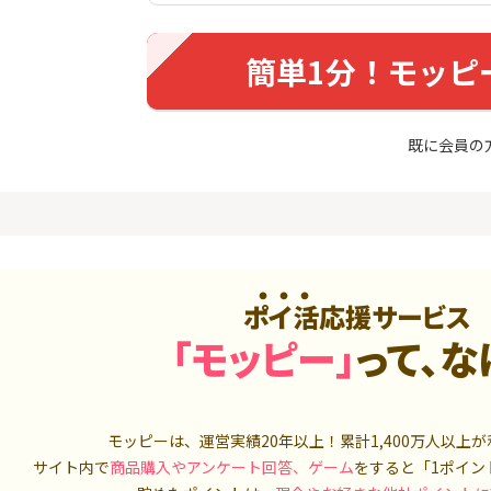
入診断※
（利用）
5,000P
10,000P
簡単1分！モッピ
4
4
ニメストア
超還元☆JCB CARD W/JCB
IG証券
CARD W plus L(39歳以下限
定)
800P
14,000P
既に会員の
5
5
OR賃貸
三菱ＵＦＪカード【アメリ
松井証券【
）
カン・エキスプレス®限定】
2,100P
13,000P
6
6
【合計最大18,700円相当！
SUSTEN(
】楽天カード【JCBキャンペ
座
ーン実施中】
ポイ活応援サービス
8,000P
10,000P
「モッピー」
って、な
7
7
（動画視
【最大38,000円相当】三井
マネックス証
住友カード（NL）
取引可能★
900P
9,000P
モッピーは、運営実績20年以上！累計
1,400万人
以上が
8
8
3回回答（
PayPayカード＜最短7日付
SBI証券 確
サイト内で
商品購入やアンケート回答、ゲーム
をすると「1ポイン
）】楽天イ
与＞
o