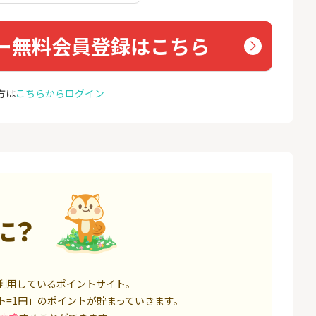
座開設
コミュ
13,000P
1,500P
ー無料会員登録はこちら
4
4
ミラリタ｜初回投資でAmaz
ドコモ 
onギフト5,000円分プレゼ
ント
18,000P
15,000P
方は
こちらからログイン
5
5
口座開設】
※過去最高20,000P！※【三
NUR
井住友銀行】法人ネット口
ョン）
座 Trunk
1,500P
18,000P
6
6
サステン)NISA口
みずほ銀行 口座開設
カシモ
ス）
14,000P
6,000P
に？
7
7
券★100円から
SBI FXトレード【無料口座
EO光
開設】
8,500P
4,500P
利用しているポイントサイト。
8
8
定拠出年金 iDeC
松井証券【口座開設】
BB.e
ト=1円」のポイントが貯まっていきます。
ーエキ