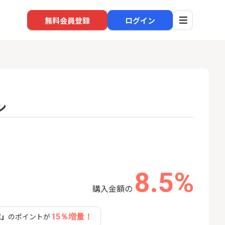
無料会員登録
ログイン
ン
口座開設
回線
1
1
規口座開設+50,
※過去最高※Alterna Bank
auひ
入金）
（オルタナバンク）1万円投
資完了
22,000P
10,000P
8.5%
2
2
eスマート証券（旧
SBI新生銀行「口座開設」
ソフト
ム証券）
nk Li
購入金額の
16,000P
1,500P
認」
のポイントが
15％増量！
3
3
【合計8,000P】楽天銀行 口
【東海