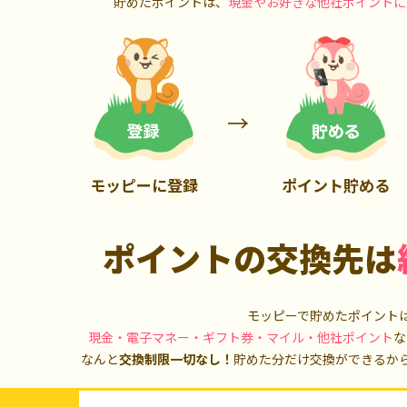
貯めたポイントは、
現金やお好きな他社ポイントに
700P
1,000P
モッピーに登録
ポイント貯める
ポイントの交換先は
モッピーで貯めたポイント
現金・電子マネー・ギフト券・マイル・他社ポイント
な
なんと
交換制限一切なし！
貯めた分だけ交換ができるか