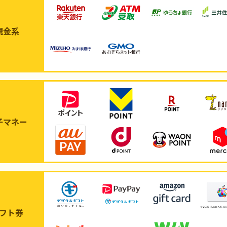
現金系
子マネー
フト券