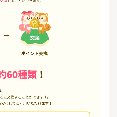
交換
することができます。
6,000P
1,500P
ポイント交換
約60種類
！
は、
どに交換することができます。
ら安心してご利用いただけます！