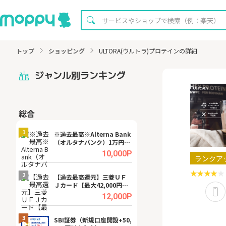
トップ
ショッピング
ULTORA(ウルトラ)プロテインの詳細
ジャンル別ランキング
総合
無料
1
1
※過去最高※Alterna Bank
【8/16まで超還元
（オルタナバンク）1万円投
XT[31日間無料お
資完了
.0%
10,000P
ランクア
2
2
宿予
【過去最高還元】三菱ＵＦ
※還元UP※ヴィ
Ｊカード【最大42,000円相
ーカー【女性のた
当】
ターサイト】
.0%
12,000P
3
3
ング
SBI証券（新規口座開設+50,
【リピートOK】I