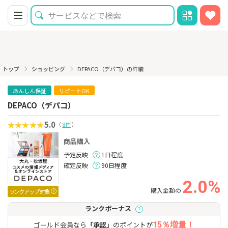
トップ
ショッピング
DEPACO（デパコ）の詳細
あんしん保証
リピートOK
DEPACO（デパコ）
5.0
（
8件
）
商品購入
予定反映
1日程度
確定反映
90日程度
2.0%
購入金額の
ランクアップ対象
ランクボーナス
ゴールド会員なら
「承認」
のポイントが
15％増量！