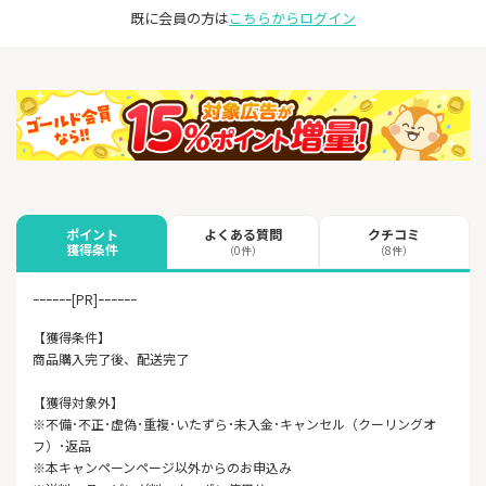
既に会員の方は
こちらからログイン
よくある質問
クチコミ
ポイント
獲得条件
（0件）
（8件）
ｰｰｰｰｰｰ[PR]ｰｰｰｰｰｰ
【獲得条件】
商品購入完了後、配送完了
【獲得対象外】
※不備･不正･虚偽･重複･いたずら･未入金･キャンセル（クーリングオ
フ）･返品
※本キャンペーンページ以外からのお申込み