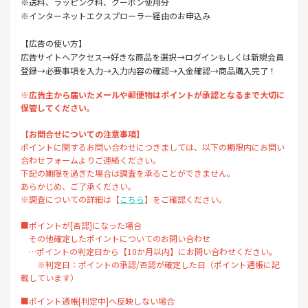
※送料、ラッピング料、クーポン使用分
※インターネットエクスプローラー経由のお申込み
【広告の使い方】
広告サイトへアクセス→好きな商品を選択→ログインもしくは新規会員
登録→必要事項を入力→入力内容の確認→入金確認→商品購入完了！
※広告主から届いたメールや郵便物はポイントが承認となるまで大切に
保管してください。
【お問合せについての注意事項】
ポイントに関するお問い合わせにつきましては、以下の期限内にお問い
合わせフォームよりご連絡ください。
下記の期限を過ぎた場合は調査を承ることができません。
あらかじめ、ご了承ください。
※調査についての詳細は【
こちら
】をご確認ください。
■ポイントが[否認]になった場合
その他確定したポイントについてのお問い合わせ
…ポイントの判定日から【10か月以内】にお問い合わせください。
※判定日：ポイントの承認/否認が確定した日（ポイント通帳に記
載しています）
■ポイント通帳[判定中]へ反映しない場合