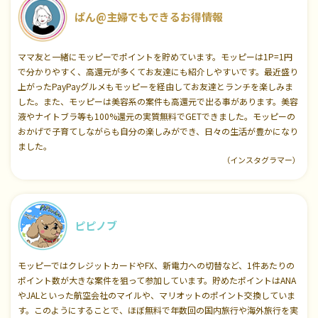
ぱん@主婦でもできるお得情報
ママ友と一緒にモッピーでポイントを貯めています。モッピーは1P=1円
で分かりやすく、高還元が多くてお友達にも紹介しやすいです。最近盛り
上がったPayPayグルメもモッピーを経由してお友達とランチを楽しみま
した。また、モッピーは美容系の案件も高還元で出る事があります。美容
液やナイトブラ等も100%還元の実質無料でGETできました。モッピーの
おかげで子育てしながらも自分の楽しみができ、日々の生活が豊かになり
ました。
（インスタグラマー）
ピピノブ
モッピーではクレジットカードやFX、新電力への切替など、1件あたりの
ポイント数が大きな案件を狙って参加しています。貯めたポイントはANA
やJALといった航空会社のマイルや、マリオットのポイント交換していま
す。このようにすることで、ほぼ無料で年数回の国内旅行や海外旅行を実