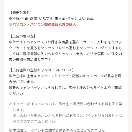
【獲得対象外】
※不備･不正･虚偽･いたずら･未入金･キャンセル･返品
※パソコン・パソコン関連商品以外の購入
【広告の使い方】
広告サイトへアクセス→お好きな商品を選ぶ→カートに入れるをクリッ
ク→カートを見るをクリック→レジへ進むをクリック→ログインするも
しくはお客様情報の入力へをクリック→お支払い方法を選択→ご注文内
容の確認→商品購入完了！
【広告主様の主催キャンペーンについて】
広告主様の主催キャンペーンとモッピー記載のキャンペーンが異なる場
合がございます。
最新のキャンペーンにつきましては、広告主様の公式サイトよりご確認
ください。
※ モッピーポイントについて、広告主へ直接問い合わせする事を固く禁
じます。
問い合わせた場合、いかなる理由があろうとポイント付与対象外とな
りますのでご了承ください。
※ 本広告は、ポイントに関する調査を承ることができません。