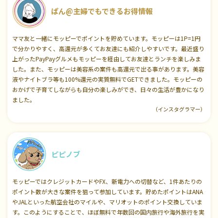
ぱん@主婦でもできるお得情報
ママ友と一緒にモッピーでポイントを貯めています。モッピーは1P=1円
で分かりやすく、高還元が多くてお友達にも紹介しやすいです。最近盛り
上がったPayPayグルメもモッピーを経由してお友達とランチを楽しみま
した。また、モッピーは美容系の案件も高還元で出る事があります。美容
液やナイトブラ等も100%還元の実質無料でGETできました。モッピーの
おかげで子育てしながらも自分の楽しみができ、日々の生活が豊かになり
ました。
（インスタグラマー）
ピピノブ
モッピーではクレジットカードやFX、新電力への切替など、1件あたりの
ポイント数が大きな案件を狙って参加しています。貯めたポイントはANA
やJALといった航空会社のマイルや、マリオットのポイント交換していま
す。このようにすることで、ほぼ無料で年数回の国内旅行や海外旅行を実