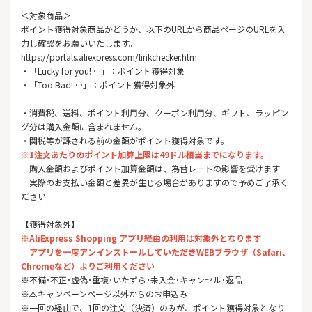
＜対象商品＞
ポイント獲得対象商品かどうか、以下のURLから商品ページのURLを入
力し確認をお願いいたします。
https://portals.aliexpress.com/linkchecker.htm
・「Lucky for you! …」：ポイント獲得対象
・「Too Bad! …」：ポイント獲得対象外
・消費税、送料、ポイント利用分、クーポン利用分、ギフト、ラッピン
グ分は購入金額に含まれません。
・関税等が課される前の金額がポイント獲得対象です。
※1注文あたりのポイント加算上限は49ドル相当までになります。
購入金額およびポイント加算金額は、為替レートの影響を受けます
実際のお支払い金額と差異が生じる場合がありますので予めご了承く
ださい
【獲得対象外】
※AliExpress Shopping アプリ経由の利用は対象外となります
アプリを一度アンインストールしていただきWEBブラウザ（Safari、
Chromeなど）よりご利用ください
※不備･不正･虚偽･重複･いたずら･未入金･キャンセル･返品
※本キャンペーンページ以外からのお申込み
※一回の経由で、1回の注文（決済）のみが、ポイント獲得対象となり