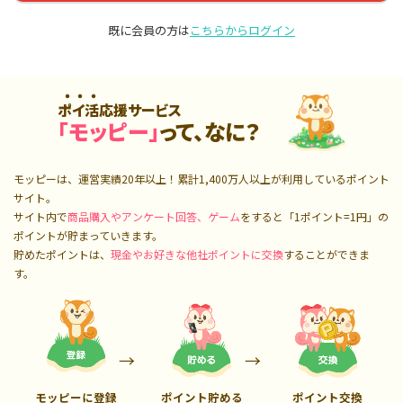
既に会員の方は
こちらからログイン
ポイ活応援サービス
「モッピー」
って、なに？
モッピーは、運営実績20年以上！累計
1,400万人
以上が利用しているポイント
サイト。
サイト内で
商品購入やアンケート回答、ゲーム
をすると「1ポイント=1円」の
ポイントが貯まっていきます。
貯めたポイントは、
現金やお好きな他社ポイントに交換
することができま
す。
モッピーに登録
ポイント貯める
ポイント交換