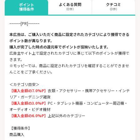
よくある質問
クチコミ
ポイント
獲得条件
（0件）
（0件）
ｰｰｰｰｰｰ[PR]ｰｰｰｰｰｰ
本広告は、ご購入いただく商品に設定されたカテゴリにより獲得できる
ポイント数が異なります。
購入が完了した時点の還元率でポイントが反映いたします。
広告主サイト上で設定されたカテゴリに準じて以下のポイントが獲得で
きます。
※モッピーでは、商品に設定されたカテゴリを確認することができませ
んことをご了承ください。
＜カテゴリ目安＞
【購入金額の7.0%P】
衣類・アクセサリー・携帯アクセサリー・インテ
リア・ガーデニング雑貨
【購入金額の3.0%P】
PC・タブレット機器・コンピューター周辺機・
オーディオ・ビデオ機材
【購入金額の6.0%P】
上記以外のカテゴリー
【獲得条件】
商品購入