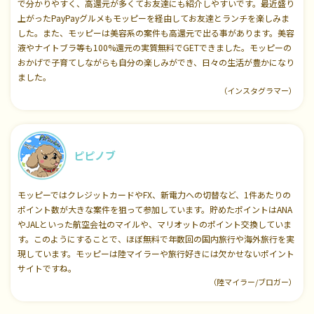
で分かりやすく、高還元が多くてお友達にも紹介しやすいです。最近盛り
上がったPayPayグルメもモッピーを経由してお友達とランチを楽しみま
した。また、モッピーは美容系の案件も高還元で出る事があります。美容
液やナイトブラ等も100%還元の実質無料でGETできました。モッピーの
おかげで子育てしながらも自分の楽しみができ、日々の生活が豊かになり
ました。
（インスタグラマー）
ピピノブ
モッピーではクレジットカードやFX、新電力への切替など、1件あたりの
ポイント数が大きな案件を狙って参加しています。貯めたポイントはANA
やJALといった航空会社のマイルや、マリオットのポイント交換していま
す。このようにすることで、ほぼ無料で年数回の国内旅行や海外旅行を実
現しています。モッピーは陸マイラーや旅行好きには欠かせないポイント
サイトですね。
（陸マイラー/ブロガー）