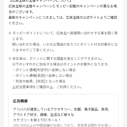
【広告主様の主催キャンペーンについて】
広告主様の主催キャンペーンとモッピー記載のキャンペーンが異なる場
合がございます。
最新のキャンペーンにつきましては、広告主様の公式サイトよりご確認
ください。
※ モッピーポイントについて、広告主へ直接問い合わせする事を固く禁
じます。
問い合わせた場合、いかなる理由があろうとポイント付与対象外とな
りますのでご了承ください。
※ 本広告は、ポイントに関する調査を承ることができません。
以下のいずれかに該当する場合はポイントの対象外となります。
・ポイント通帳[判定中]へ反映しない場合
・ポイント通帳[承認]へ反映しない場合
・判定の結果、[否認]となった場合
上記注意事項をご確認の上、ご利用ください。
広告概要
アリババが運営しているアクセサリー、衣服、電子製品、家具、
アウトドア好き、健康、生活など様々な
カテゴリーを揃えてECモール！
200,000以上の中国店舗が出店しており、老若男女問わずお使い