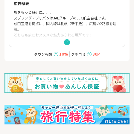
広告概要
旅をもっと身近に。。。
スプリング・ジャパンはJALグループのLCC航空会社です。
成田空港を拠点に、国内線は札幌（新千歳）、広島の2路線を運
航。
どちらも旅におススメな魅力あふれる場所です！
セールスポイントはなんと言ってもリーズナブルな価格。
ニーズに合わせた3つの運賃タイプをご用意しています！
10%
30P
ダウン報酬
クチコミ
ぜひ予約サイトからご確認ください。