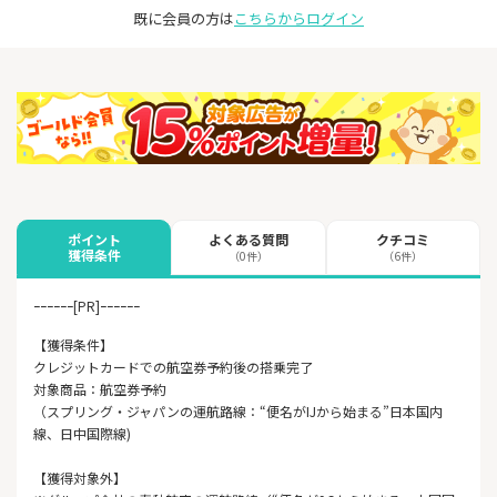
既に会員の方は
こちらからログイン
よくある質問
クチコミ
ポイント
獲得条件
（0件）
（6件）
ｰｰｰｰｰｰ[PR]ｰｰｰｰｰｰ
【獲得条件】
クレジットカードでの航空券予約後の搭乗完了
対象商品：航空券予約
（スプリング・ジャパンの運航路線：“便名がIJから始まる”日本国内
線、日中国際線)
【獲得対象外】