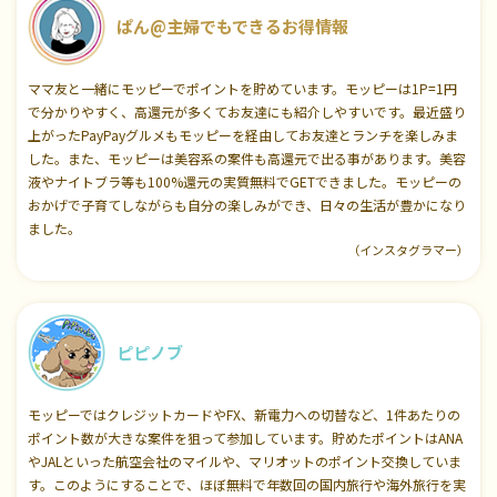
ぱん@主婦でもできるお得情報
ママ友と一緒にモッピーでポイントを貯めています。モッピーは1P=1円
で分かりやすく、高還元が多くてお友達にも紹介しやすいです。最近盛り
上がったPayPayグルメもモッピーを経由してお友達とランチを楽しみま
した。また、モッピーは美容系の案件も高還元で出る事があります。美容
液やナイトブラ等も100%還元の実質無料でGETできました。モッピーの
おかげで子育てしながらも自分の楽しみができ、日々の生活が豊かになり
ました。
（インスタグラマー）
ピピノブ
モッピーではクレジットカードやFX、新電力への切替など、1件あたりの
ポイント数が大きな案件を狙って参加しています。貯めたポイントはANA
やJALといった航空会社のマイルや、マリオットのポイント交換していま
す。このようにすることで、ほぼ無料で年数回の国内旅行や海外旅行を実