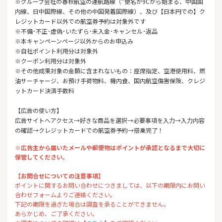
※グループ会社の春秋航空の運航路線（“便名が9Cから始まる、中国国
内線、日中国際線、その他の中国発着国際線）、及び【日本円での】ク
レジットカード以外での航空券予約は対象外です
※不備･不正･虚偽･いたずら･未入金･キャンセル･返品
※本キャンペーンページ以外からのお申込み
※自社ポイント利用分は対象外
※クーポン利用分は対象外
※その他成果対象の金額に含まれないもの：座席指定、空港使用料、燃
油サーチャージ、お預け手荷物料、機内食、国内航空傷害保険、クレジ
ットカード決済手数料
【広告の使い方】
広告サイトへアクセス→好きな商品を選択→必要事項を入力→入力内容
の確認→クレジットカードでの航空券予約→搭乗完了！
※広告主から届いたメールや郵便物はポイントが承認となるまで大切に
保管してください。
【お問合せについての注意事項】
ポイントに関するお問い合わせにつきましては、以下の期限内にお問い
合わせフォームよりご連絡ください。
下記の期限を過ぎた場合は調査を承ることができません。
あらかじめ、ご了承ください。