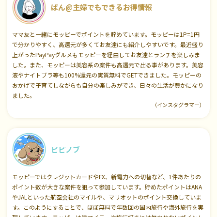
ぱん@主婦でもできるお得情報
ママ友と一緒にモッピーでポイントを貯めています。モッピーは1P=1円
で分かりやすく、高還元が多くてお友達にも紹介しやすいです。最近盛り
上がったPayPayグルメもモッピーを経由してお友達とランチを楽しみま
した。また、モッピーは美容系の案件も高還元で出る事があります。美容
液やナイトブラ等も100%還元の実質無料でGETできました。モッピーの
おかげで子育てしながらも自分の楽しみができ、日々の生活が豊かになり
ました。
（インスタグラマー）
ピピノブ
モッピーではクレジットカードやFX、新電力への切替など、1件あたりの
ポイント数が大きな案件を狙って参加しています。貯めたポイントはANA
やJALといった航空会社のマイルや、マリオットのポイント交換していま
す。このようにすることで、ほぼ無料で年数回の国内旅行や海外旅行を実