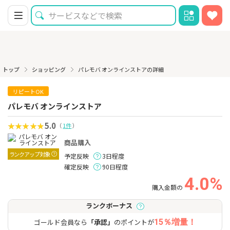
トップ
ショッピング
パレモバ オンラインストアの詳細
リピートOK
パレモバ オンラインストア
5.0
（
1件
）
商品購入
ランクアップ対象
予定反映
3日程度
確定反映
90日程度
4.0%
購入金額の
ランクボーナス
ゴールド会員なら
「承認」
のポイントが
15％増量！