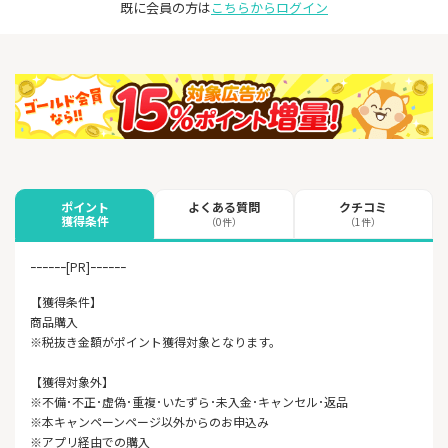
既に会員の方は
こちらからログイン
よくある質問
クチコミ
ポイント
獲得条件
（0件）
（1件）
ｰｰｰｰｰｰ[PR]ｰｰｰｰｰｰ
【獲得条件】
商品購入
※税抜き金額がポイント獲得対象となります。
【獲得対象外】
※不備･不正･虚偽･重複･いたずら･未入金･キャンセル･返品
※本キャンペーンページ以外からのお申込み
※アプリ経由での購入