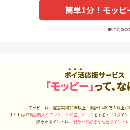
友カード（NL）
FJ eスマー
カブコム証
簡単1分！モッピ
20,000P
12,000P
4
4
ホース 無
【超還元】エポスカード【
IG証券
最短4日付与】
既に会員の
4,000P
12,000P
5
5
しのコン
8/9まで高還元リクルートカ
TOSSY（新
ード
000円相当G
5,000P
5,000P
6
6
MM TV（
【合計最大18,700円相当！
松井証券【
ポイ活応援サービス
】楽天カード【JCBキャンペ
ーン実施中】
「モッピー」
って、な
550P
10,000P
7
7
Tトレンド
超還元☆JCB CARD W/JCB
SBIネオト
入診断※
CARD W plus L(39歳以下限
定)
5,000P
14,000P
モッピーは、運営実績20年以上！累計
1,400万人
以上が
サイト内で
商品購入やアンケート回答、ゲーム
をすると「1ポイン
8
8
（動画視
【過去最高★20,000P】JAL
日産証券の利
貯めたポイントは、
現金やお好きな他社ポイントに
カード CLUB-Aゴールドカー
1,000万円
ド/CLUB-Aカード（VISA）