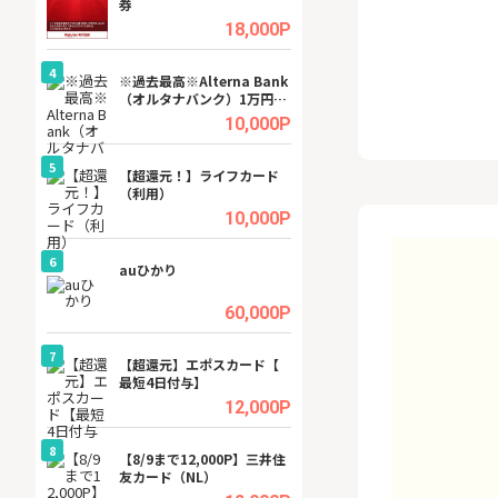
券
(ラボル)」
.5%
18,000P
4
4
ング
※過去最高※Alterna Bank
グリーン・ワーク
（オルタナバンク）1万円投
料資料請求
資完了
.5%
10,000P
5
5
tel
【超還元！】ライフカード
【無料相談】暮ら
（利用）
シェルジュ
.0%
10,000P
6
6
行）
auひかり
【無料即550P】D
無料トライアル）
.0%
60,000P
7
7
【超還元】エポスカード【
【リピートOK】I
最短4日付与】
ビジネスツール導
高還元中※
.0%
12,000P
8
8
ワクワ
【8/9まで12,000P】三井住
GFS無料特別講座
ャ
友カード（NL）
聴）