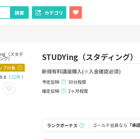
検索
カテゴリ
STUDYing（スタディング）
ップ対象
クレカ
証券
新規有料講座購入(※入金確認必須)
5.0
（
21件
）
予定反映
30分程度
1
1
！】U-NE
【過去最高還元】三菱ＵＦ
【8/9まで超
試し]
Ｊカード【最大42,000円相
（新規口座開設
確定反映
2ヶ月程度
当】
上入金）
2,000P
12,000P
2
2
ニメストア
【超還元！】ライフカード
※土日限定
（利用）
券
800P
10,000P
ゴールド会員なら
「承
ランクボーナス
3
3
「labol
【8/9まで12,000P】三井住
※15日まで