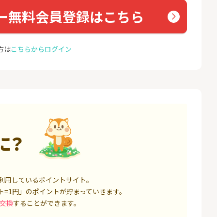
ト証券（旧：au
座開設
nk Li
券）
ー無料会員登録はこちら
16,000P
1,500P
4
4
※合計最大82,400円相当※
auひ
【三井住友銀行】Olive口座
u光So
方は
こちらからログイン
開設
18,000P
4,400P
5
5
規取引1回で10,
【超還元】SBI証券(新規総
※過去
ET）
合口座開設+NISA口座開設)
MAX
ス）
5,000P
7,500P
6
6
口座開設】
ミラリタ｜初回投資でAmaz
Soft
onギフト5,000円分プレゼ
光[N
ント
に？
1,500P
15,000P
7
7
レード証券
SBI FXトレード【無料口座
ドコモ
開設】
1,300P
4,500P
利用しているポイントサイト。
ト=1円」のポイントが貯まっていきます。
8
8
回りファンド(
※過去最高20,000P！※【三
BB.e
交換
することができます。
投資完了)
井住友銀行】法人ネット口
エキサ
座 Trunk