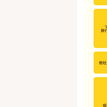
旅
他社
仮