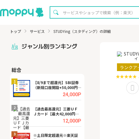
トップ
サービス
STUDYing（スタディング）の詳細
ジャンル別ランキング
ランクア
総合
無料
1
1
【8/9まで超還元】SBI証券
【8/16まで超還元
（新規口座開設+50,000円以
XT[31日間無料お
上入金）
.0%
24,000P
2
2
宿予
【過去最高還元】三菱ＵＦ
【無料即P】dア
Ｊカード【最大42,000円相
【31日間無料】
当】
.0%
12,000P
3
3
a（
※土日限定超還元※楽天証
請求書買取サービス