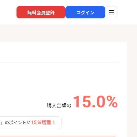
無料会員登録
ログイン
口座開設
回線
1
1
還元】SBI証券
※過去最高※Alterna Bank
NUR
+50,000円以
（オルタナバンク）1万円投
ョン）
資完了
24,000P
10,000P
15.0%
購入金額の
2
2
超還元※楽天証
SBI新生銀行「口座開設」
auひ
18,000P
1,500P
認」
のポイントが
15％増量！
3
3
高還元中※三菱U
【合計8,000P】楽天銀行 口
ソフト