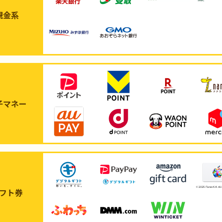
現金系
子マネー
フト券