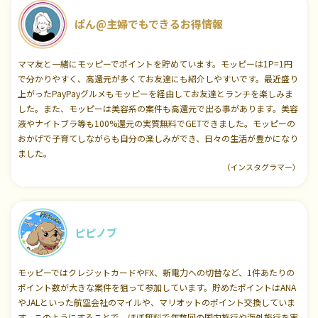
ぱん@主婦でもできるお得情報
ママ友と一緒にモッピーでポイントを貯めています。モッピーは1P=1円
で分かりやすく、高還元が多くてお友達にも紹介しやすいです。最近盛り
上がったPayPayグルメもモッピーを経由してお友達とランチを楽しみま
した。また、モッピーは美容系の案件も高還元で出る事があります。美容
液やナイトブラ等も100%還元の実質無料でGETできました。モッピーの
おかげで子育てしながらも自分の楽しみができ、日々の生活が豊かになり
ました。
（インスタグラマー）
ピピノブ
モッピーではクレジットカードやFX、新電力への切替など、1件あたりの
ポイント数が大きな案件を狙って参加しています。貯めたポイントはANA
やJALといった航空会社のマイルや、マリオットのポイント交換していま
す。このようにすることで、ほぼ無料で年数回の国内旅行や海外旅行を実