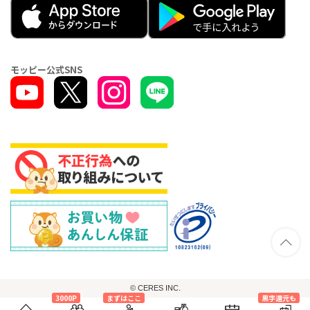
モッピー公式SNS
© CERES INC.
3000P
まずはここ
黒字還元も