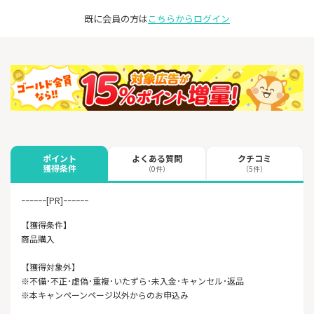
既に会員の方は
こちらからログイン
よくある質問
クチコミ
ポイント
獲得条件
（0件）
（5件）
ｰｰｰｰｰｰ[PR]ｰｰｰｰｰｰ
【獲得条件】
商品購入
【獲得対象外】
※不備･不正･虚偽･重複･いたずら･未入金･キャンセル･返品
※本キャンペーンページ以外からのお申込み