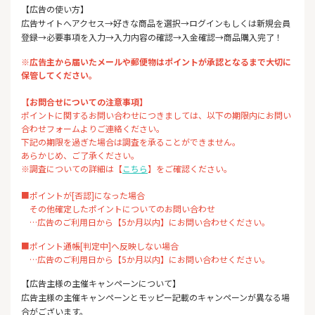
【広告の使い方】
広告サイトへアクセス→好きな商品を選択→ログインもしくは新規会員
登録→必要事項を入力→入力内容の確認→入金確認→商品購入完了！
※広告主から届いたメールや郵便物はポイントが承認となるまで大切に
保管してください。
【お問合せについての注意事項】
ポイントに関するお問い合わせにつきましては、以下の期限内にお問い
合わせフォームよりご連絡ください。
下記の期限を過ぎた場合は調査を承ることができません。
あらかじめ、ご了承ください。
※調査についての詳細は【
こちら
】をご確認ください。
■ポイントが[否認]になった場合
その他確定したポイントについてのお問い合わせ
…広告のご利用日から【5か月以内】にお問い合わせください。
■ポイント通帳[判定中]へ反映しない場合
…広告のご利用日から【5か月以内】にお問い合わせください。
【広告主様の主催キャンペーンについて】
広告主様の主催キャンペーンとモッピー記載のキャンペーンが異なる場
合がございます。