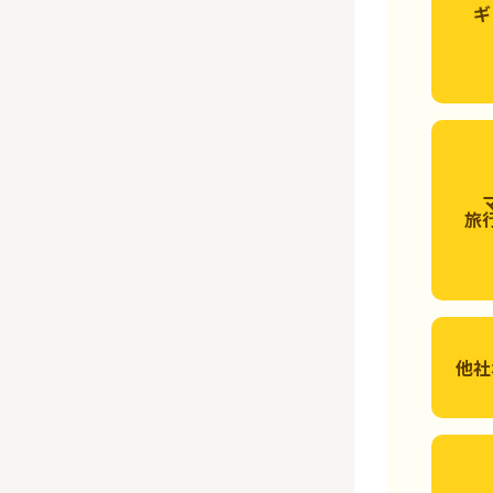
ギ
旅
他社