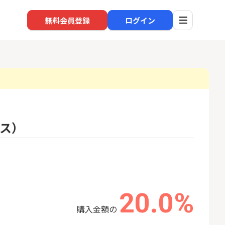
無料会員登録
ログイン
口座開設
回線
ビス）
1
1
高還元中※三菱U
※過去最高※Alterna Bank
auひ
ト証券（旧：au
（オルタナバンク）1万円投
券）
資完了
16,000P
10,000P
2
2
みずほ銀行 口座開設
ソフト
nk Li
20.0%
18,000P
6,000P
購入金額の
3
3
超還元※楽天証
【合計8,000P】楽天銀行 口
NUR