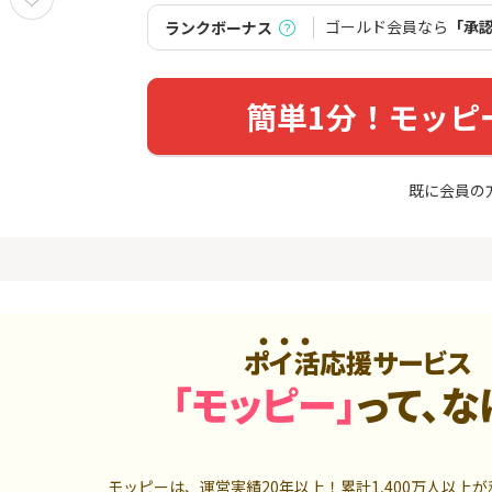
入診断※
（利用）
券
ゴールド会員なら
「承
ランクボーナス
5,000P
10,000P
4
4
ーナスウォ
超還元☆JCB CARD W/JCB
【超還元】S
めのモニ
CARD W plus L(39歳以下限
座開設+50,
簡単1分！モッピ
定)
14,000P
14,000P
5
5
ds(ファ
【合計最大18,700円相当！
マネックス証
既に会員の
家登録】
】楽天カード【JCBキャンペ
取引可能★
ーン実施中】
2,500P
10,000P
6
6
MM TV（
【超還元】JAL普通カード(
SBI証券 確
Master限定)
o
550P
10,000P
7
7
ポイ活応援サービス
3回回答（
【過去最高★20,000P】JAL
日産証券の利
）】楽天イ
カード CLUB-Aゴールドカー
1,000万円
「モッピー」
って、な
ド/CLUB-Aカード（VISA）
700P
20,000P
8
8
（動画視
JALカード(VISA) navi 【学
日産証券の利
生専用】
500万円投資
モッピーは、運営実績20年以上！累計
1,400万人
以上が