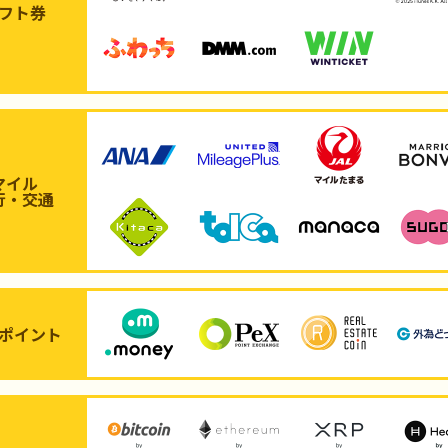
フト券
マイル
行・交通
ポイント