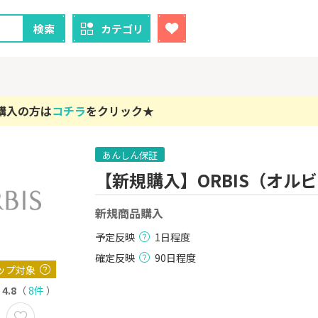
検索
カテゴリ
購入の方は
コチラ
をクリック★
あんしん保証
クレカ
証券
【新規購入】ORBIS（オル
1
1
！】U-NE
【過去最高還元】三菱ＵＦ
※15日まで
試し]
Ｊカード【最大42,000円相
FJ eスマー
新規商品購入
当】
カブコム証
2,000P
12,000P
予定反映
1日程度
2
2
ニメストア
【超還元】エポスカード【
IG証券
確定反映
90日程度
最短4日付与】
ップ対象
800P
12,000P
4.8
（
8件
）
3
3
Tトレンド
【超還元！】ライフカード
※土日限定