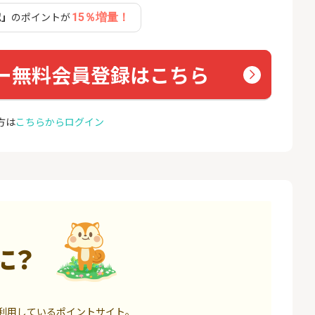
座開設
ョン）
認」
のポイントが
15％増量！
17,000P
1,500P
4
4
BI証券（新規口
【親権者さまの代理申込専
グロー
000円以上入金）
用】三井住友銀行Oliveお子
ー無料会員登録はこちら
さま用口座
25,000P
4,400P
5
5
券★100円から
SBI新生銀行「口座開設」
GMO
方は
こちらからログイン
（キャ
8,500P
1,500P
6
6
定拠出年金 iDeC
GMOあおぞらネット銀行【
＜1ギ
法人口座開設】
ト×ド
6,000P
20,100P
7
7
回りファンド(
【超還元】SBI証券(新規総
Yステ
投資完了)
合口座開設+NISA口座開設)
に？
85,000P
7,500P
8
8
回りファンド(
※過去最高20,000P！※【三
お名前
完了)
井住友銀行】法人ネット口
利用しているポイントサイト。
座 Trunk