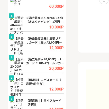
ビジネスツール導
高還元中※
.5%
60,000P
4
4
a（
※過去最高※Alterna Bank
※還元UP※ヴィ
（オルタナバンク）1万円投
ーカー【女性のた
資完了
ターサイト】
.5%
10,000P
5
5
行）
【過去最高還元】三菱ＵＦ
【還元UP中】Fun
Ｊカード【最大42,000円相
ンズ)【無料投資
当】
.0%
12,000P
6
6
tel
【過去最高★20,000P】JAL
【無料即550P】D
カード CLUB-Aゴールドカー
無料トライアル）
ド/CLUB-Aカード（VISA）
.0%
20,000P
7
7
【超還元】エポスカード【
【無料アンケート
最短4日付与】
15歳〜29歳のみ
ンサイト
.0%
12,000P
8
8
ワクワ
【超還元！】ライフカード
GFS無料特別講座
ャ
（利用）
聴）