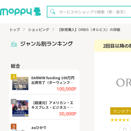
トップ
ショッピング
【新規購入】ORBIS（オルビス）の詳細
ジャンル別ランキング
2回目以降の
総合
無料
1
1
DARWIN funding 100万円
【8/16まで超還元
出資完了（ダーウィンファ
XT[31日間無料お
ンディング）
.0%
100,000P
2
2
宿予
【超還元】アメリカン・エ
【無料即P】dア
キスプレス・ビジネス・ゴ
【31日間無料】
ランクア
ールド・カード
.0%
30,000P
3
3
ング
auひかり
【リピートOK】I