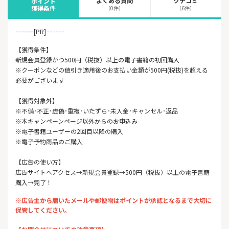
よくある質問
クチコミ
ポイント
獲得条件
（0件）
（6件）
ｰｰｰｰｰｰ[PR]ｰｰｰｰｰｰ
【獲得条件】
新規会員登録かつ500円（税抜）以上の電子書籍の初回購入
※クーポンなどの値引き適用後のお支払い金額が500円(税抜)を超える
必要がございます
【獲得対象外】
※不備･不正･虚偽･重複･いたずら･未入金･キャンセル･返品
※本キャンペーンページ以外からのお申込み
※電子書籍ユーザーの2回目以降の購入
※電子予約商品のご購入
【広告の使い方】
広告サイトへアクセス→新規会員登録→500円（税抜）以上の電子書籍
購入→完了！
※広告主から届いたメールや郵便物はポイントが承認となるまで大切に
保管してください。