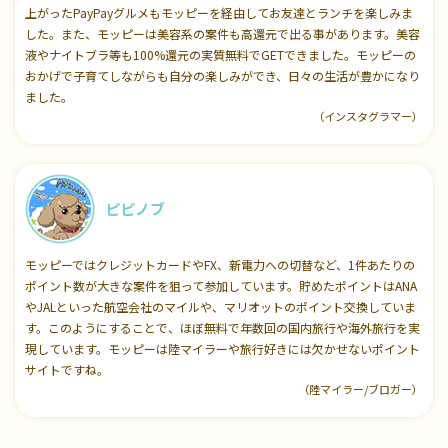
上がったPayPayグルメもモッピーを経由してお友達とランチを楽しみま
した。また、モッピーは美容系の案件も高還元で出る事があります。美容
液やナイトブラ等も100%還元の実質無料でGETできました。モッピーの
おかげで子育てしながらも自分の楽しみができ、日々の生活が豊かになり
ました。
（インスタグラマー）
ピピノブ
モッピーではクレジットカードやFX、新電力への切替など、1件あたりの
ポイント数が大きな案件を狙って参加しています。貯めたポイントはANA
やJALといった航空会社のマイルや、マリオットのポイント交換していま
す。このようにすることで、ほぼ無料で年数回の国内旅行や海外旅行を実
現しています。モッピーは陸マイラーや旅行好きには欠かせないポイント
サイトですね。
（陸マイラー/ブロガー）