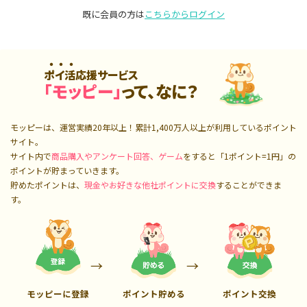
既に会員の方は
こちらからログイン
ポイ活応援サービス
「モッピー」
って、なに？
モッピーは、運営実績20年以上！累計
1,400万人
以上が利用しているポイント
サイト。
サイト内で
商品購入やアンケート回答、ゲーム
をすると「1ポイント=1円」の
ポイントが貯まっていきます。
貯めたポイントは、
現金やお好きな他社ポイントに交換
することができま
す。
モッピーに登録
ポイント貯める
ポイント交換