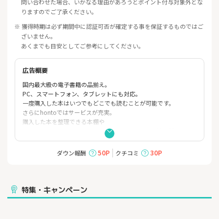
問い合わせた場合、いかなる理由があろうとポイント付与対象外とな
りますのでご了承ください。
※ 獲得時期は必ず期間中に認証可否が確定する事を保証するものではご
ざいません。
あくまでも目安としてご参考にしてください。
広告概要
国内最大級の電子書籍の品揃え。
PC、スマートフォン、タブレットにも対応。
一度購入した本はいつでもどこでも読むことが可能です。
さらにhontoではサービスが充実。
購入した本を整理できる本棚や
クーポン、ポイントが貰えるお得なキャンペーンも随時開催！
50P
30P
ダウン報酬
クチコミ
特集・キャンペーン