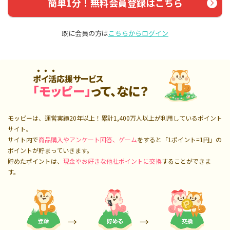
簡単1分！無料会員登録はこちら
既に会員の方は
こちらからログイン
ポイ活応援サービス
「モッピー」
って、なに？
モッピーは、運営実績20年以上！累計
1,400万人
以上が利用しているポイント
サイト。
サイト内で
商品購入やアンケート回答、ゲーム
をすると「1ポイント=1円」の
ポイントが貯まっていきます。
貯めたポイントは、
現金やお好きな他社ポイントに交換
することができま
す。