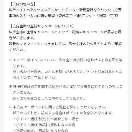
【広告の使い方】
広告サイトへアクセス→アンケートモニター新規登録をクリック→必要
事項の入力→入力内容の確認→登録完了→3回アンケート回答→完了!
【広告主様の主催キャンペーンについて】
広告主様の主催キャンペーンとモッピー記載のキャンペーンが異なる場
合がございます。
最新のキャンペーンにつきましては、広告主様の公式サイトよりご確認
ください。
※ モッピーポイントについて、広告主へ直接問い合わせする事を固く禁
じます。
問い合わせた場合、いかなる理由があろうとポイント付与対象外とな
りますのでご了承ください。
※ 獲得時期は必ず期間中に認証可否が確定する事を保証するものではご
ざいません。
あくまでも目安としてご参考にしてください。
※ 本広告は、ポイントに関する調査を承ることができません。
以下のいずれかに該当する場合はポイントの対象外となります。
・ポイント通帳[判定中]へ反映しない場合
・ポイント通帳[承認]へ反映しない場合
・判定の結果、[否認]となった場合