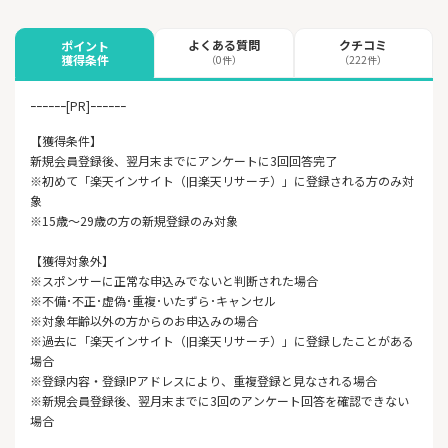
よくある質問
クチコミ
ポイント
獲得条件
（0件）
（222件）
ｰｰｰｰｰｰ[PR]ｰｰｰｰｰｰ
【獲得条件】
新規会員登録後、翌月末までにアンケートに3回回答完了
※初めて「楽天インサイト（旧楽天リサーチ）」に登録される方のみ対
象
※15歳〜29歳の方の新規登録のみ対象
【獲得対象外】
※スポンサーに正常な申込みでないと判断された場合
※不備･不正･虚偽･重複･いたずら･キャンセル
※対象年齢以外の方からのお申込みの場合
※過去に「楽天インサイト（旧楽天リサーチ）」に登録したことがある
場合
※登録内容・登録IPアドレスにより、重複登録と見なされる場合
※新規会員登録後、翌月末までに3回のアンケート回答を確認できない
場合