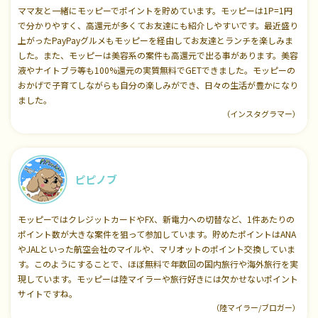
ママ友と一緒にモッピーでポイントを貯めています。モッピーは1P=1円
で分かりやすく、高還元が多くてお友達にも紹介しやすいです。最近盛り
上がったPayPayグルメもモッピーを経由してお友達とランチを楽しみま
した。また、モッピーは美容系の案件も高還元で出る事があります。美容
液やナイトブラ等も100%還元の実質無料でGETできました。モッピーの
おかげで子育てしながらも自分の楽しみができ、日々の生活が豊かになり
ました。
（インスタグラマー）
ピピノブ
モッピーではクレジットカードやFX、新電力への切替など、1件あたりの
ポイント数が大きな案件を狙って参加しています。貯めたポイントはANA
やJALといった航空会社のマイルや、マリオットのポイント交換していま
す。このようにすることで、ほぼ無料で年数回の国内旅行や海外旅行を実
現しています。モッピーは陸マイラーや旅行好きには欠かせないポイント
サイトですね。
（陸マイラー/ブロガー）