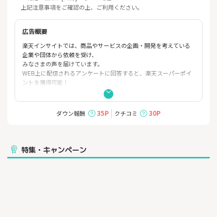
上記注意事項をご確認の上、ご利用ください。
広告概要
楽天インサイトでは、商品やサービスの企画・開発を考えている
企業や団体から依頼を受け、
みなさまの声を届けています。
WEB上に配信されるアンケートに回答すると、楽天スーパーポイ
ントを獲得可能！
スキマ時間でポイントを貯めて、楽天グループのサービスで活用
いただくことができるサービスです。
さらに、獲得したポイントが少量でも、1ヶ月単位で楽天スーパー
35P
30P
ダウン報酬
クチコミ
ポイント口座に付与されるため、無駄なくポイントを利用するこ
とができます。
特集・キャンペーン