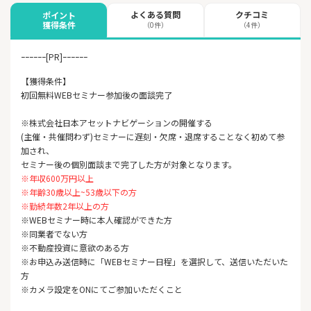
よくある質問
クチコミ
ポイント
獲得条件
（0件）
（4件）
ｰｰｰｰｰｰ[PR]ｰｰｰｰｰｰ
【獲得条件】
初回無料WEBセミナー参加後の面談完了
※株式会社日本アセットナビゲーションの開催する
(主催・共催問わず)セミナーに遅刻・欠席・退席することなく初めて参
加され、
セミナー後の個別面談まで完了した方が対象となります。
※年収600万円以上
※年齢30歳以上~53歳以下の方
※勤続年数2年以上の方
※WEBセミナー時に本人確認ができた方
※同業者でない方
※不動産投資に意欲のある方
※お申込み送信時に「WEBセミナー日程」を選択して、送信いただいた
方
※カメラ設定をONにてご参加いただくこと