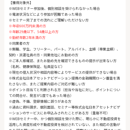
【獲得対象外】
※WEBセミナー参加後、個別相談を受けられなかった場合
※電波状況などにより参加が困難であった場合
※セミナー完了までの流れにご理解いただけない方
※年収600万円未満の方
※年齢29歳以下、54歳以上の方
※勤続年数2年未満の方
※同業者の方
※無職、学生、フリーター、パート、アルバイト、主婦（専業主婦）、
契約・派遣社員の方・同業他社にお勤めの方
※ご本人様確認、またお勤め先を確認できるものの提示が出来ない方
（名刺、健康保険証、社員証など）
※現在の借入状況や相談内容等によりサービスの提供ができない場合
※株式会社日本アセットナビゲーション提携の金融機関ローン審査を満
たさない方、またご提案内容のご対応が難しい方
※ポイント目当てと判断される方（担当や当社に対し、ポイントについ
ての問合せ、発言が1度でもあった場合）
※虚偽、不備、登録情報に誤りがある方
※過去に資料請求、個別面談、セミナー等株式会社日本アセットナビゲ
ーションのサービスにお申込みされたことがある方（重複不可）
※WEBセミナー中、かつ個別相談を受けた際に、明らかに不動産投資を
活用した資産形成や不動産投資を検討されていない、また相応の言動が