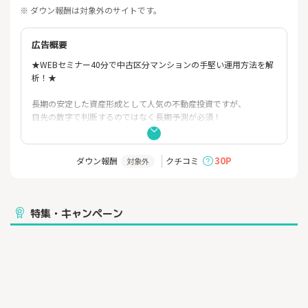
※ ダウン報酬は対象外のサイトです。
広告概要
★WEBセミナー40分で中古区分マンションの手堅い運用方法を解
析！★
長期の安定した資産形成として人気の不動産投資ですが、
目先の数字で判断するのではなく長期予測が必須！
当社では経済動向・人口推移などの社会背景からあらゆる「ナ
ゼ」を解説し、
3つのカテゴリーの中から最適な中古区分マンション投資をご提案
30P
ダウン報酬
クチコミ
対象外
いたします。
セミナー後には個別面談がありますので、ご自身のペースでご相
談ください。
ゆとりある将来の為に、ご来場不要のWEBセミナーへお気軽にお
特集・キャンペーン
申込みください。