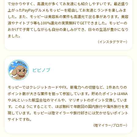
で分かりやすく、高還元が多くてお友達にも紹介しやすいです。最近盛り
上がったPayPayグルメもモッピーを経由してお友達とランチを楽しみま
した。また、モッピーは美容系の案件も高還元で出る事があります。美容
液やナイトブラ等も100%還元の実質無料でGETできました。モッピーの
おかげで子育てしながらも自分の楽しみができ、日々の生活が豊かになり
ました。
（インスタグラマー）
ピピノブ
モッピーではクレジットカードやFX、新電力への切替など、1件あたりの
ポイント数が大きな案件を狙って参加しています。貯めたポイントはANA
やJALといった航空会社のマイルや、マリオットのポイント交換していま
す。このようにすることで、ほぼ無料で年数回の国内旅行や海外旅行を実
現しています。モッピーは陸マイラーや旅行好きには欠かせないポイント
サイトですね。
（陸マイラー/ブロガー）