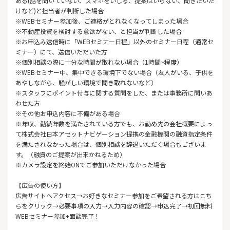
ある(話を聞いていない、スマホをいじる、提案はいらない、聞きたいだ
けなど)と担当者が判断した場合
※WEBセミナー参加後、ご連絡がとれなくなってしまった場合
※不動産投資を検討する意欲がない、と担当が判断した場合
※お申込み送信時に「WEBセミナー日程」以外のセミナー日程（通常セ
ミナー）にて、送信いただいた方
※個別相談の際に十分な時間が取れない場合（1時間~程度）
※WEBセミナー中、集中できる環境下でない場合（友人がいる、子供を
あやしながら、騒がしい環境で聞き取れないなど）
※スタッフにポイント付与に関する質問をした、または事務所に問いあ
わせた方
※その他お申込内容に不備がある場合
※年収、勤続年数を満たされている方でも、お勤め先の会社概要によっ
て株式会社日本アセットナビゲーション提携の金融機関の融資指定条件
を満たされなかった場合は、個別相談を辞退いただく場合もございま
す。（融資のご提案が出来かねるため）
※カメラ設定を終始ONでご参加いただけなかった場合
【広告の使い方】
広告サイトへアクセス→お好きなセミナー参加をご希望される方はこち
らをクリック→必要事項の入力→入力内容の確認→申込完了→初回無料
WEBセミナー参加+面談完了！