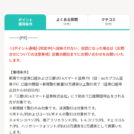
よくある質問
クチコミ
ポイント
獲得条件
（4件）
（8件）
ｰｰｰｰｰｰ[PR]ｰｰｰｰｰｰ
※[ポイント通帳]-[判定中]へ反映されない、否認になった場合は【お問
合せについての注意事項】記載の期日までにお問い合わせをお願いいた
します。
【獲得条件】
新規での証券口座および三菱UFJ eスマート証券 FX（旧：auカブコム証
券 FX）口座の開設＋新規取引数量50万通貨以上取引完了（証券口座申
込日から60日以内）
※「三菱UFJ eスマート証券株式会社」にて初めて口座開設申込をされる
方が対象です。
※新規建て取引のみ対象です。決済取引は対象外です。
※米ドル/円およびユーロ/米ドルの取引は対象外です。
※メキシコペソ/円、南アフリカランド/円、トルコリラ/円、チェココル
ナ/円、ハンガリーフォリント/円は10万通貨を1万通貨として換算いた
します。