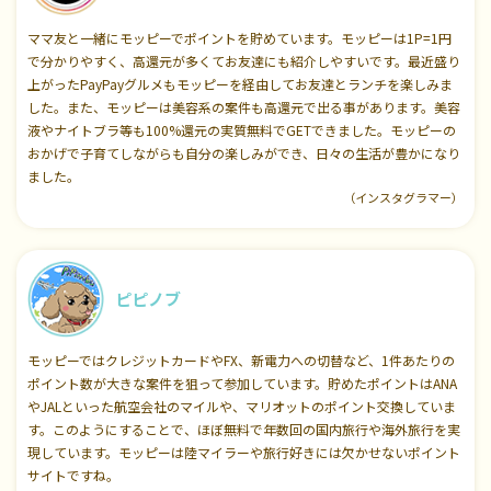
ママ友と一緒にモッピーでポイントを貯めています。モッピーは1P=1円
で分かりやすく、高還元が多くてお友達にも紹介しやすいです。最近盛り
上がったPayPayグルメもモッピーを経由してお友達とランチを楽しみま
した。また、モッピーは美容系の案件も高還元で出る事があります。美容
液やナイトブラ等も100%還元の実質無料でGETできました。モッピーの
おかげで子育てしながらも自分の楽しみができ、日々の生活が豊かになり
ました。
（インスタグラマー）
ピピノブ
モッピーではクレジットカードやFX、新電力への切替など、1件あたりの
ポイント数が大きな案件を狙って参加しています。貯めたポイントはANA
やJALといった航空会社のマイルや、マリオットのポイント交換していま
す。このようにすることで、ほぼ無料で年数回の国内旅行や海外旅行を実
現しています。モッピーは陸マイラーや旅行好きには欠かせないポイント
サイトですね。