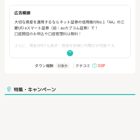
広告概要
大切な資産を運用するならネット証券の信用格付No.1「AA」の三
菱UFJ eスマート証券（旧：auカブコム証券）で！
口座開設のお申込や口座管理料は無料！
さらに、現金0円でも株式・投信を担保にFX取引が可能です。
株式や投信の掛目70%をFXの証拠金として利用できますので、
現金を用意することなく保有株式・投信を有効活用しながらお気
軽にFXの取引を始めていただけます。
30P
ダウン報酬
クチコミ
対象外
特集・キャンペーン