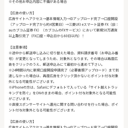
※その他お申込内容に不備がある場合
【広告の使い方】
広告サイトへアクセス→基本情報入力→IDアップロード完了→口座開設
（アップロード完了から約4営業日）→三菱UFJ eスマート証券 FX（旧：
auカブコム証券 FX）（カブコムのFXサービス）において新規50万通貨
以上取引完了（FX口座・申込日から60日以内）！
【注意事項】
※途中から郵送申し込みに切り替えた場合、資料請求番号（お申込み番
号）が変更となってしまうため、対象外となります。その場合は再度広
告をクリックのうえ、郵送申込みにて最初から進めて下さい。
※24時間以内に新規口座開設申請完了（必要書類アップロード）まで到
達しなかった場合は、再度広告をクリック頂かないとポイント付与対象
外となる可能性がございます。
※iPhoneの方は、Safariにデフォルトで入っている「サイト越えトラッ
キングを防ぐ」をONのままの場合、ポイント付与対象外となる可能性
がございます。
※直接スポンサーサイトへ還元に関する問い合わせを行った場合、ポイ
ント付与対象外となる可能性がございます。
【広告の使い方】
広告サイトへアクセス→基本情報入力→IDアップロード完了→口座開設