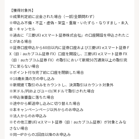
【獲得対象外】
※成果判定前に出金された場合（一部/全額問わず）
※申込み不備・不正・虚偽・架空・重複・いたずら・なりすまし・未入
金・キャンセル
※過去に「三菱UFJ eスマート証券株式会社」の口座開設を申込されたこ
とがある場合
※証券口座申込から60日以内に証券口座および三菱UFJ eスマート証券 F
X（旧：auカブコム証券 FX）口座を開設し、三菱UFJ eスマート証券 FX
（旧：auカブコム証券 FX）の取引において新規50万通貨以上の取引完
了に至らない場合
※ポイント付与完了前に口座を閉鎖した場合
※18歳未満の方の申し込み
※新規建て取引のみをカウントし、決済取引はカウント対象外
※米ドル/円およびユーロ/米ドルで取引された場合
※申込後審査に落ちた場合
※途中から郵送申し込みに切り替えた場合
※本キャンペーンページ以外からのお申込み
※法人からのお申込み
※その他三菱UFJ eスマート証券（旧：auカブコム証券）が対象とみな
さない場合
※同一IPからの2回目以降のお申込み