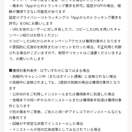
・端末の「Appからのトラッキング要求を許可」設定がOFFの場合、報
酬が獲得できない可能性があります
設定⇒プライバシー⇒トラッキング⇒『Appからのトラッキング要求を
許可』をONにお願いします
・URLを他のユーザーに対し共有したり、コピーしたURLを用いたキャ
ンペーン紹介はお控えください
※コピーしたURLからのキャンペーンアクセスは獲得対象外となります
※意図的に広告IDを削除またはリセットを行った場合、不正利用と判断
される場合がございますので、削除やリセットはご遠慮くださいますよ
う、お願いいたします
■獲得対象外条件 - 以下いずれかに当てはまる場合
・挑戦中/チャレンジ中（またはポイント通帳）に反映されない場合
※挑戦中に反映されましても、2度目の挑戦の場合は獲得対象外となり
ます
・公共WiFiをご利用しインストールまたは獲得条件に到達した場合
・他端末での同一IPからのインストールまたは獲得条件到達は獲得対象
外となります
※別の端末やご家族、ご友人と同一IPアドレスでのインストールなども
対象外です
・回線が不安定な状態でインストールした場合
・インストールが他の広告成果としてみなされている場合