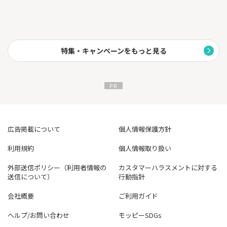
対応競輪場やオートレース場のレース映像を、アプリ上で生中継
しています。
日中のレースはもちろん、モーニング、ナイター、ミッドナイ
ト、ガールズケイリンも中継します。
レース映像を視聴しながら、次のレースの投票もおこなえます。
特集・キャンペーンをもっと見る
【競輪に関するデータが豊富】
開催中のレースはもちろん、翌日以降開催予定のデータや、過去
の開催レースの結果も掲載しています。
車券の購入は20歳になってから。
競輪・オートレースは適度に楽しみましょう。
広告掲載について
個人情報保護方針
利用規約
個人情報取り扱い
外部送信ポリシー（利用者情報の
カスタマーハラスメントに対する
送信について）
行動指針
会社概要
ご利用ガイド
ヘルプ/お問い合わせ
モッピーSDGs