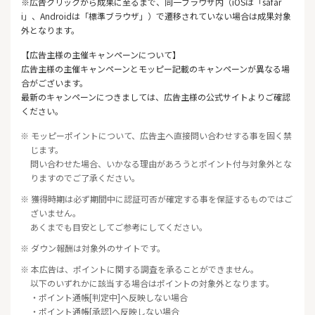
※広告クリックから成果に至るまで、同一ブラウザ内（iOSは「safar
i」、Androidは「標準ブラウザ」）で遷移されていない場合は成果対象
外となります。
【広告主様の主催キャンペーンについて】
広告主様の主催キャンペーンとモッピー記載のキャンペーンが異なる場
合がございます。
最新のキャンペーンにつきましては、広告主様の公式サイトよりご確認
ください。
※ モッピーポイントについて、広告主へ直接問い合わせする事を固く禁
じます。
問い合わせた場合、いかなる理由があろうとポイント付与対象外とな
りますのでご了承ください。
※ 獲得時期は必ず期間中に認証可否が確定する事を保証するものではご
ざいません。
あくまでも目安としてご参考にしてください。
※ ダウン報酬は対象外のサイトです。
※ 本広告は、ポイントに関する調査を承ることができません。
以下のいずれかに該当する場合はポイントの対象外となります。
・ポイント通帳[判定中]へ反映しない場合
・ポイント通帳[承認]へ反映しない場合