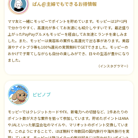
ぱん@主婦でもできるお得情報
ママ友と一緒にモッピーでポイントを貯めています。モッピーは1P=1円
で分かりやすく、高還元が多くてお友達にも紹介しやすいです。最近盛り
上がったPayPayグルメもモッピーを経由してお友達とランチを楽しみま
した。また、モッピーは美容系の案件も高還元で出る事があります。美容
液やナイトブラ等も100%還元の実質無料でGETできました。モッピーの
おかげで子育てしながらも自分の楽しみができ、日々の生活が豊かになり
ました。
（インスタグラマー）
ピピノブ
モッピーではクレジットカードやFX、新電力への切替など、1件あたりの
ポイント数が大きな案件を狙って参加しています。貯めたポイントはANA
やJALといった航空会社のマイルや、マリオットのポイント交換していま
す。このようにすることで、ほぼ無料で年数回の国内旅行や海外旅行を実
現しています。モッピーは陸マイラーや旅行好きには欠かせないポイント