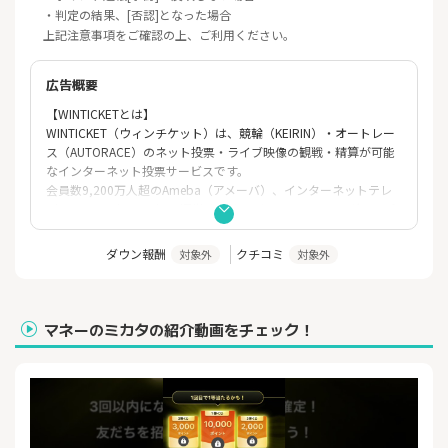
・判定の結果、[否認]となった場合
上記注意事項をご確認の上、ご利用ください。
広告概要
【WINTICKETとは】
WINTICKET（ウィンチケット）は、競輪（KEIRIN）・オートレー
ス（AUTORACE）のネット投票・ライブ映像の観戦・精算が可能
なインターネット投票サービスです。
会員数9,200万人超のAmeba（アメーバ）、インターネットテレ
ビ局ABEMA（アベマ）を運営するサイバーエージェントグループ
によるサービスです。
ダウン報酬
クチコミ
対象外
対象外
【簡単でお得な会員登録：最大1,000円分ポイントプレゼント】
会員登録は簡単1分で完了します。（銀行口座登録不要）
新規会員登録完了で、もれなく500円分のポイントをプレゼン
ト。
マネーのミカタの紹介動画をチェック！
さらにプロモーションコード「TOKUTEN04」入力で、追加で500
円分のポイントを付与。
合計で1,000円分のポイントがもらえます。
※ポイントに関する注意事項
・会員登録時のポイントは本人確認完了の翌日8時以降に付与され