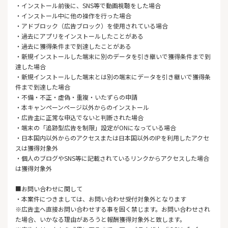
・インストール前後に、SNS等で動画視聴をした場合
・インストール中に他の操作を行った場合
・アドブロック（広告ブロック）を使用されている場合
・過去にアプリをインストールしたことがある
・過去に獲得条件まで到達したことがある
・新規インストールした端末に別のデータを引き継いで獲得条件まで到
達した場合
・新規インストールした端末とは別の端末にデータを引き継いで獲得条
件まで到達した場合
・不備・不正・虚偽・重複・いたずらの申請
・本キャンペーンページ以外からのインストール
・広告主に正常な申込でないと判断された場合
・端末の「追跡型広告を制限」設定がONになっている場合
・日本国内以外からのアクセスまたは日本国以外のIPを利用したアクセ
スは獲得対象外
・個人のブログやSNS等に記載されているリンクからアクセスした場合
は獲得対象外
■お問い合わせに関して
・本案件につきましては、お問い合わせ受付対象外となります
※広告主へ直接お問い合わせする事を固く禁じます。お問い合わせされ
た場合、いかなる理由があろうと報酬獲得対象外と致します。