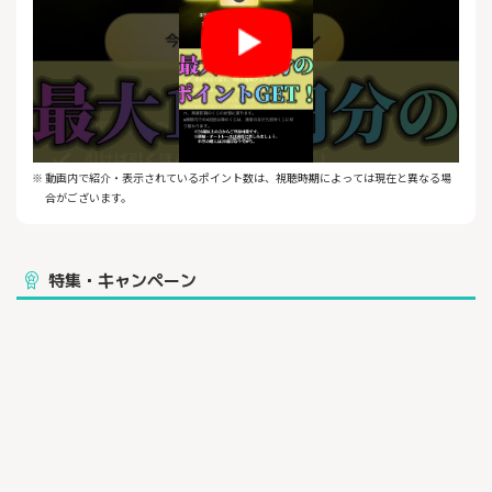
ます。
・プロモーションコードのポイントはコード入力完了の翌日8時以
降に付与されます。
・プロモーションコードの利用期限は新規登録翌日の23:59:59ま
でです。
・プロモーションコードの有効期限は、事前の告知なく変更、ま
たは終了させていただく場合があります。
・新規登録者のみ対象です（再登録、すでに会員の方は対象
外）。
※ 動画内で紹介・表示されているポイント数は、視聴時期によっては現在と異なる場
・他の新規登録特典との併用はできません。
合がございます。
・本ページに掲載されているプロモーションコードは当サイト限
定のものです。許可なく第三者への譲渡、ウェブサイトやSNSな
どの転載は禁止しております。
特集・キャンペーン
【ABEMAとの連動】
ABEMA 競輪チャンネルにて、競輪のライブ映像を配信。
ABEMA 「WINTICKETミッドナイト競輪」を視聴しながらWINTICK
ETで予想、投票が可能です。
【初心者でも楽しめる予想機能】
出走表やデータをもとにした本格的な予想はもちろん、
「AI予想」を参考に投票できます。
【ライブ映像を楽しめる】