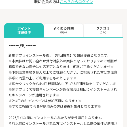
既に会員の方は
こちらからログイン
よくある質問
クチコミ
ポイント
獲得条件
（0件）
（0件）
ｰｰｰｰｰｰ[PR]ｰｰｰｰｰｰ
新規アプリインストール後、【初回投票】で報酬獲得となります。
※本案件はお問い合わせ受付対象外の案件となっておりますので報酬が
獲得できない場合は対応不可となります、何卒ご了承くださいませ※
※下記注意事項を読んだ上でご挑戦ください。ご挑戦された方は本注意
事項に同意の上、ご利用するものとします※
※広告クリックから必ず1時間以内にアプリ初回起動をしてください※
※同アプリにて複数キャンペーンがある場合は初回にインストールされ
たキャンペーンが適用されます※
※2つ目のキャンペーンは参加不可になります※
※すでにWEBで会員登録済みの方は獲得対象外となります※
2026/1/1以降にインストールされた方が条件適用となります。
それ以前にインストールされた方はインストールした際の条件が適用さ