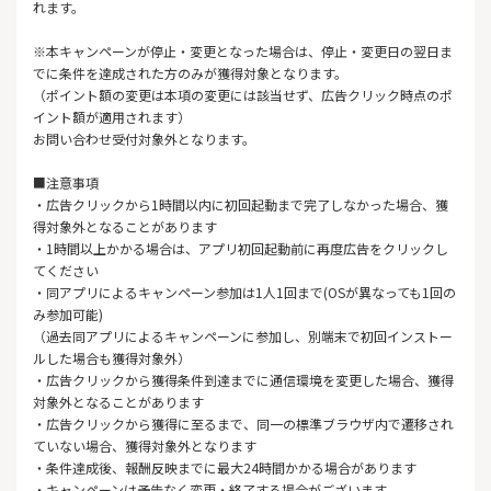
れます。
※本キャンペーンが停止・変更となった場合は、停止・変更日の翌日ま
でに条件を達成された方のみが獲得対象となります。
（ポイント額の変更は本項の変更には該当せず、広告クリック時点のポ
イント額が適用されます）
お問い合わせ受付対象外となります。
■注意事項
・広告クリックから1時間以内に初回起動まで完了しなかった場合、獲
得対象外となることがあります
・1時間以上かかる場合は、アプリ初回起動前に再度広告をクリックし
てください
・同アプリによるキャンペーン参加は1人1回まで(OSが異なっても1回の
み参加可能)
（過去同アプリによるキャンペーンに参加し、別端末で初回インストー
ルした場合も獲得対象外）
・広告クリックから獲得条件到達までに通信環境を変更した場合、獲得
対象外となることがあります
・広告クリックから獲得に至るまで、同一の標準ブラウザ内で遷移され
ていない場合、獲得対象外となります
・条件達成後、報酬反映までに最大24時間かかる場合があります
・キャンペーンは予告なく変更・終了する場合がございます