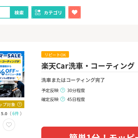
検索
カテゴリ
リピートOK
楽天Car洗車・コーティング
クレカ
証券
洗車またはコーティング完了
1
1
！】U-NE
【過去最高還元】三菱ＵＦ
【8/9まで超
試し]
Ｊカード【最大42,000円相
（新規口座開設
予定反映
30分程度
当】
上入金）
2,000P
12,000P
確定反映
45日程度
ップ対象
2
2
ニメストア
【超還元！】ライフカード
※土日限定
5.0
（
6件
）
（利用）
券
800P
10,000P
3
3
簡単1分！モッピ
「labol
【8/9まで12,000P】三井住
※15日まで