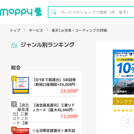
トップ
サービス
楽天Car洗車・コーティングの詳細
ジャンル別ランキング
総合
無料
1
1
【8/9まで超還元】SBI証券
【8/16まで超還元
（新規口座開設+50,000円以
XT[31日間無料お
上入金）
.0%
24,000P
ランクア
2
2
宿予
【過去最高還元】三菱ＵＦ
【無料即P】dア
Ｊカード【最大42,000円相
【31日間無料】
当】
.0%
12,000P
3
3
a（
※土日限定超還元※楽天証
請求書買取サービス