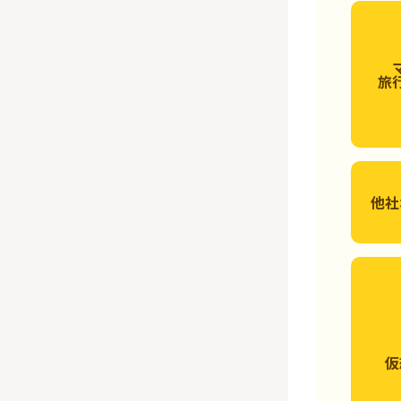
旅
他社
仮