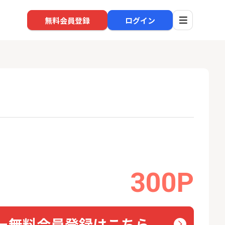
無料会員登録
ログイン
口座開設
回線
1
1
還元】SBI証券
※過去最高※Alterna Bank
NUR
+50,000円以
（オルタナバンク）1万円投
ョン）
資完了
24,000P
10,000P
300P
2
2
超還元※楽天証
SBI新生銀行「口座開設」
auひ
18,000P
1,500P
3
3
ー無料会員登録はこちら
高還元中※三菱U
【合計8,000P】楽天銀行 口
ソフト