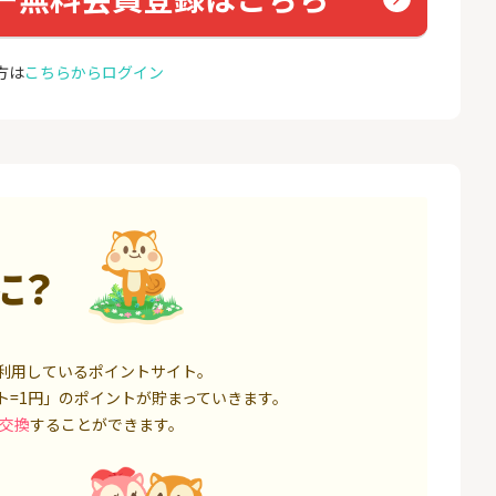
ト証券（旧：au
座開設
nk Li
券）
16,000P
1,500P
方は
こちらからログイン
4
4
※合計最大82,400円相当※
auひ
【三井住友銀行】Olive口座
u光So
開設
18,000P
4,400P
5
5
規取引1回で10,
【超還元】SBI証券(新規総
※過去
ET）
合口座開設+NISA口座開設)
MAX
ス）
5,000P
7,500P
6
6
に？
口座開設】
ミラリタ｜初回投資でAmaz
Soft
onギフト5,000円分プレゼ
光[N
ント
1,500P
15,000P
7
7
レード証券
SBI FXトレード【無料口座
ドコモ
利用しているポイントサイト。
開設】
ト=1円」のポイントが貯まっていきます。
1,300P
4,500P
交換
することができます。
8
8
回りファンド(
※過去最高20,000P！※【三
BB.e
投資完了)
井住友銀行】法人ネット口
エキサ
座 Trunk