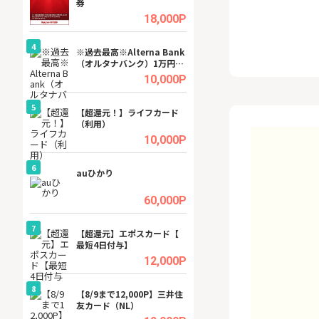
券
(ラボル)」
.5%
18,000P
4
4
ング
※過去最高※Alterna Bank
グリーン・ワーク
（オルタナバンク）1万円投
料資料請求
資完了
.5%
10,000P
5
5
tel
【超還元！】ライフカード
【無料相談】暮ら
（利用）
シェルジュ
.0%
10,000P
6
6
行）
auひかり
【無料即550P】D
無料トライアル）
.0%
60,000P
7
7
【超還元】エポスカード【
【リピートOK】I
最短4日付与】
ビジネスツール導
高還元中※
.0%
12,000P
8
8
ワクワ
【8/9まで12,000P】三井住
GFS無料特別講座
ャ
友カード（NL）
聴）