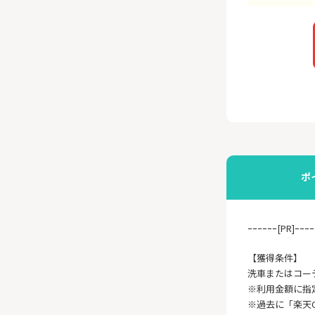
ポ
ｰｰｰｰｰｰ[PR]ｰｰｰｰ
【獲得条件】
洗車またはコー
※利用金額に指
※過去に「楽天