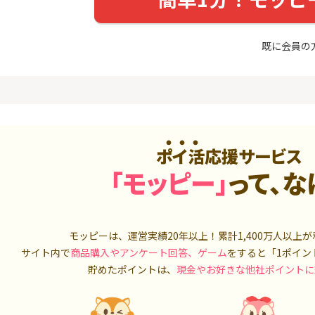
友カード（NL）
FJ eスマー
カブコム証
20,000P
12,000P
既に会員の
4
4
ホース 無
【超還元】エポスカード【
IG証券
最短4日付与】
4,000P
12,000P
5
5
しのコン
8/9まで高還元リクルートカ
TOSSY（新
ード
000円相当G
5,000P
5,000P
ポイ活応援サービス
6
6
「モッピー」
って、な
MM TV（
【合計最大18,700円相当！
松井証券【
】楽天カード【JCBキャンペ
ーン実施中】
550P
10,000P
7
7
Tトレンド
超還元☆JCB CARD W/JCB
SBIネオト
モッピーは、運営実績20年以上！累計
1,400万人
以上が
入診断※
CARD W plus L(39歳以下限
サイト内で
商品購入やアンケート回答、ゲーム
をすると「1ポイン
定)
5,000P
14,000P
貯めたポイントは、
現金やお好きな他社ポイントに
8
8
（動画視
【過去最高★20,000P】JAL
日産証券の利
カード CLUB-Aゴールドカー
1,000万円
ド/CLUB-Aカード（VISA）