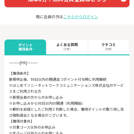
既に会員の方は
こちらからログイン
よくある質問
クチコミ
ポイント
獲得条件
（5件）
（9件）
ｰｰｰｰｰｰ[PR]ｰｰｰｰｰｰ
【獲得条件】
新規申込後、90日以内の開通且つポイント付与時に利用継続
※はじめてソニーネットワークコミュニケーションズ株式会社のサービ
スをご利用される方
※新規会員の方からのお申し込み
※お申し込みから90日以内の開通（利用開始）
※解約を前提としたご利用と判断した場合、獲得ポイントの取り消し及
び強制退会となる場合がございます。
【獲得対象外】
※対象コース以外のお申込み
※本ページ以外からのお申し込み