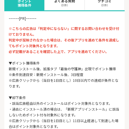
よくある質問
クチコミ
ポイント
獲得条件
（0件）
（0件）
ｰｰｰｰｰｰ[PR]ｰｰｰｰｰｰ
※こちらの広告は「判定中にならない」に関するお問い合わせを受け付
けておりません。
判定中が反映されなかった場合は、その後アプリを進めて条件を達成し
てもポイント対象外となります。
必ず記載があることを確認した上で、アプリを進めてください。
▼ポイント獲得条件
新規インストール後、拡張タブ「最後の守護神」出現でポイント獲得
※条件到達目安：新規インストール後、3日程度
※広告クリックから（当日を1日目とし）10日以内での達成が条件とな
ります。
▼却下条件
・該当広告経由以外のインストールはポイント対象外となります。
・過去にインストール済の場合は、「新規アプリインストール」に該当
しないためポイント付与対象外になります。
※広告クリックから（当日を1日目とし）11日以上経過して到達した場
合はポイント対象外となります。