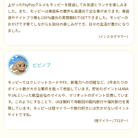
上がったPayPayグルメもモッピーを経由してお友達とランチを楽しみま
した。また、モッピーは美容系の案件も高還元で出る事があります。美容
液やナイトブラ等も100%還元の実質無料でGETできました。モッピーの
おかげで子育てしながらも自分の楽しみができ、日々の生活が豊かになり
ました。
（インスタグラマー）
ピピノブ
モッピーではクレジットカードやFX、新電力への切替など、1件あたりの
ポイント数が大きな案件を狙って参加しています。貯めたポイントはANA
やJALといった航空会社のマイルや、マリオットのポイント交換していま
す。このようにすることで、ほぼ無料で年数回の国内旅行や海外旅行を実
現しています。モッピーは陸マイラーや旅行好きには欠かせないポイント
サイトですね。
（陸マイラー/ブロガー）