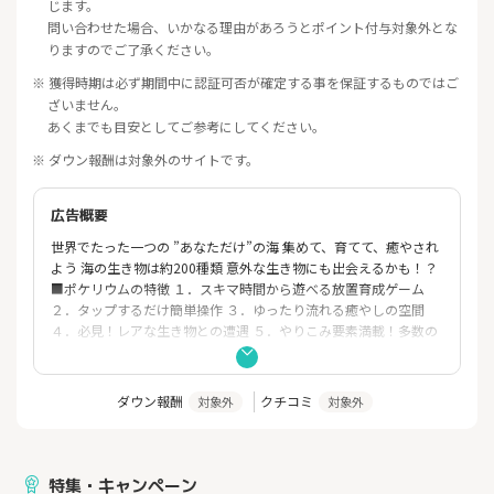
じます。
問い合わせた場合、いかなる理由があろうとポイント付与対象外とな
りますのでご了承ください。
※ 獲得時期は必ず期間中に認証可否が確定する事を保証するものではご
ざいません。
あくまでも目安としてご参考にしてください。
※ ダウン報酬は対象外のサイトです。
広告概要
世界でたった一つの ”あなただけ”の海 集めて、育てて、癒やされ
よう 海の生き物は約200種類 意外な生き物にも出会えるかも！？
■ポケリウムの特徴 １．スキマ時間から遊べる放置育成ゲーム
２．タップするだけ簡単操作 ３．ゆったり流れる癒やしの空間
４．必見！レアな生き物との遭遇 ５．やりこみ要素満載！多数の
ミッション
ダウン報酬
クチコミ
対象外
対象外
特集・キャンペーン