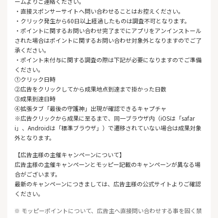
ームよりご連絡ください。
・直接スポンサーサイトへ問い合わせることはお控えください。
・クリック発生から60日以上経過したものは調査不可となります。
・ポイントに関するお問い合わせ完了までにアプリをアンインストール
された場合はポイントに関するお問い合わせ対象外となりますのでご了
承ください。
・ポイント未付与に関する調査の際は下記が必要になりますのでご準備
ください。
①クリック日時
②広告をクリックしてから成果地点到達まで掛かった日数
③成果到達日時
④拡張タブ「最後の守護神」出現が確認できるキャプチャ
※広告クリックから成果に至るまで、同一ブラウザ内（iOSは「safar
i」、Androidは「標準ブラウザ」）で遷移されていない場合は成果対象
外となります。
【広告主様の主催キャンペーンについて】
広告主様の主催キャンペーンとモッピー記載のキャンペーンが異なる場
合がございます。
最新のキャンペーンにつきましては、広告主様の公式サイトよりご確認
ください。
※ モッピーポイントについて、広告主へ直接問い合わせする事を固く禁