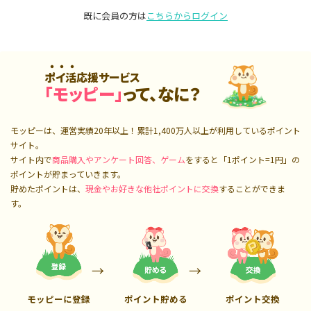
既に会員の方は
こちらからログイン
ポイ活応援サービス
「モッピー」
って、なに？
モッピーは、運営実績20年以上！累計
1,400万人
以上が利用しているポイント
サイト。
サイト内で
商品購入やアンケート回答、ゲーム
をすると「1ポイント=1円」の
ポイントが貯まっていきます。
貯めたポイントは、
現金やお好きな他社ポイントに交換
することができま
す。
モッピーに登録
ポイント貯める
ポイント交換