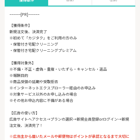
ｰｰｰｰｰｰ[PR]ｰｰｰｰｰｰ
【獲得条件】
新規注文後、決済完了
※初めて「カジタク」をご利用の方のみ
・保管付き宅配クリーニング
・保管付き宅配クリーニングプレミアム
【獲得対象外】
※不備・不正・虚偽・重複・いたずら・キャンセル・返品
※報酬目的
※商品受領の延期や受取拒否
※インターネットエクスプローラー経由のお申込み
※対象サービス以外のお申し込みの場合
※その他お申込内容に不備がある場合
【広告の使い方】
広告サイトへアクセス→プランの選択→新規会員登録orログイン→新規
注文後、決済完了！
※広告主から届いたメールや郵便物はポイントが承認となるまで大切に