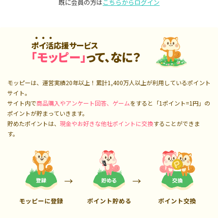
既に会員の方は
こちらからログイン
ポイ活応援サービス
「モッピー」
って、なに？
モッピーは、運営実績20年以上！累計
1,400万人
以上が利用しているポイント
サイト。
サイト内で
商品購入やアンケート回答、ゲーム
をすると「1ポイント=1円」の
ポイントが貯まっていきます。
貯めたポイントは、
現金やお好きな他社ポイントに交換
することができま
す。
モッピーに登録
ポイント貯める
ポイント交換