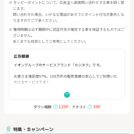
※ モッピーポイントについて、広告主へ直接問い合わせする事を固く禁
じます。
問い合わせた場合、いかなる理由があろうとポイント付与対象外とな
りますのでご了承ください。
※ 獲得時期は必ず期間中に認証可否が確定する事を保証するものではご
ざいません。
あくまでも目安としてご参考にしてください。
広告概要
イオングループのサービスブランド「カジタク」です。
お客さま満足度97%、100万件の販売実績の安心してご利用いた
だけるサービスです！
・24時間注文・申込可能！ネットで簡単、送料無料！
・花王と提携し、プロ仕様の洗浄剤を使用しております。
・万が一仕上がりに満足しなかった場合でも、無料で再仕上する
125P
30P
ダウン報酬
クチコミ
満足保証付き！！
・独自の衛生基準に基づいた保管環境の倉庫で倉庫で9ヶ月保管致
します！
特集・キャンペーン