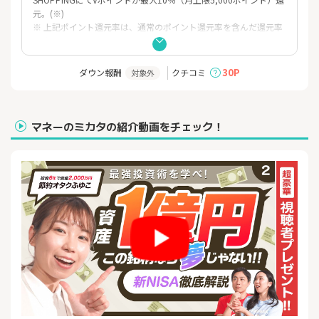
元。(※)
※ 上記ポイント還元率は、通常のポイント還元率を含んだ還元率
です。
※ 当プランや最大10％還元の条件・詳細は、必ず以下ホームぺー
ジをご確認ください。
30P
ダウン報酬
クチコミ
対象外
※ 当プランは予告なく変更・終了することがございます。
詳しい条件はこちら
https://www.smbc-card.com/nyukai/campaign/pop/cardinfo3
マネーのミカタの紹介動画をチェック！
010639.jsp
～Oliveフレキシブルペイ ゴールドで、ポイントも特典もグレード
アップ！～
「おトクで、ステータス感もある！」 Oliveフレキシブルペイゴー
ルドは、
日々のお買い物でポイントがザクザク貯まるだけでなく、豪華な
特典も満載！
対象のコンビニ・飲食店でのスマホのタッチ決済またはモバイル
オーダーで、最大20％ポイント還元！
三井住友カード（NL）の最大7％ポイント還元に加えて、
Oliveフレキシブルペイ ゴールドならさらにおトクにポイントを貯
めるチャンス！