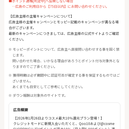
■ポイント通帳[判定中]へ反映しない場合
…広告のご利用日から【75日以内】にお問い合わせください。
【広告主様の主催キャンペーンについて】
広告主様の主催キャンペーンとモッピー記載のキャンペーンが異なる場
合がございます。
最新のキャンペーンにつきましては、広告主様の公式サイトよりご確認
ください。
※ モッピーポイントについて、広告主へ直接問い合わせする事を固く禁
じます。
問い合わせた場合、いかなる理由があろうとポイント付与対象外とな
りますのでご了承ください。
※ 獲得時期は必ず期間中に認証可否が確定する事を保証するものではご
ざいません。
あくまでも目安としてご参考にしてください。
※ ダウン報酬は対象外のサイトです。
広告概要
【2026年1月26日よりコスメ最大10％還元プラン登場！】
クレジットモードに新規入会いただくと、Qoo10および@cosme
SHOPPINGにてVポイントが最大10％（月上限5,000ポイント）還