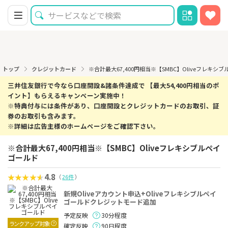
トップ
クレジットカード
※合計最大67,400円相当※【SMBC】Oliveフレキシ
三井住友銀行で今なら口座開設&諸条件達成で 【最大54,400円相当のポ
イント】もらえるキャンペーン実施中！
※特典付与には条件があり、口座開設とクレジットカードのお取引、証
券のお取引も含みます。
※詳細は広告主様のホームページをご確認下さい。
※合計最大67,400円相当※【SMBC】Oliveフレキシブルペイ
ゴールド
4.8
（
26件
）
新規Oliveアカウント申込+Oliveフレキシブルペイ
ゴールドクレジットモード追加
予定反映
30分程度
ランクアップ対象
確定反映
90日程度