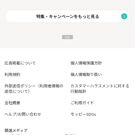
https://www.smbc.co.jp/kojin/vpoint-up/
特集・キャンペーンをもっと見る
3.1枚で5つの役割をカバー
Oliveフレキシブルペイは1枚で以下の5つの機能を持ちます：
・クレジットカード
・デビットカード
・キャッシュカード
・ポイント払い
・追加カードでの支払い
Oliveは銀行サービスと連携し、家計管理を一元化できる点が大き
な魅力です。
広告掲載について
個人情報保護方針
【今すぐ始めよう！】
利用規約
個人情報取り扱い
Oliveフレキシブルペイ ゴールドなら、日々のおトク感だけでな
く、豪華な特典と利便性を兼ね備えています。
外部送信ポリシー（利用者情報の
カスタマーハラスメントに対する
三井住友カード ゴールド（NL）では得られないメリットを体験し
送信について）
行動指針
てみませんか？
公式サイトをチェックして、新しいライフスタイルを始めましょ
会社概要
ご利用ガイド
う！
ヘルプ/お問い合わせ
モッピーSDGs
関連メディア