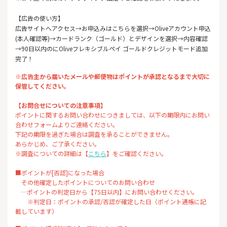
【広告の使い方】
広告サイトへアクセス→お申込みはこちらを選択→Oliveアカウント申込
(本人確認等)→カードランク（ゴールド）とデザインを選択→内容確認
→90日以内のにOliveフレキシブルペイ ゴールドクレジットモード追加
完了！
※広告主から届いたメールや郵便物はポイントが承認となるまで大切に
保管してください。
【お問合せについての注意事項】
ポイントに関するお問い合わせにつきましては、以下の期限内にお問い
合わせフォームよりご連絡ください。
下記の期限を過ぎた場合は調査を承ることができません。
あらかじめ、ご了承ください。
※調査についての詳細は【
こちら
】をご確認ください。
■ポイントが[否認]になった場合
その他確定したポイントについてのお問い合わせ
…ポイントの判定日から【75日以内】にお問い合わせください。
※判定日：ポイントの承認/否認が確定した日（ポイント通帳に記
載しています）