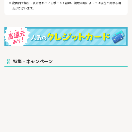
【おトクな情報をいくつかご紹介！】
※ 動画内で紹介・表示されているポイント数は、視聴時期によっては現在と異なる場
1. Oliveフレキシブルペイ ゴールドの特別な特典！
合がございます。
・年間100万円以上の利用で次年度以降の年会費が永年無料！
・条件達成次第では、毎年10,000ポイントプレゼント（実質1％
の追加ポイント還元）
・空港ラウンジ利用可能で、旅行や出張を快適に！
2. ポイントが貯まりやすい！
以下の対象店舗で、スマホのタッチ決済を利用するだけで8％ポイ
ント還元：
・セブン-イレブン
特集・キャンペーン
・ローソン
・マクドナルド 等
Oliveフレキシブルペイ ゴールドなら、さらに以下の条件を満たせ
ば、最大9％ポイント還元が可能です：
・選べる特典「Vポイントアッププログラム＋1％」を選択 → ポイ
ント還元率＋1％
三井住友カードゴールド（NL）はスマホのタッチ決済で最大7％
ポイント還元ですが、Oliveフレキシブルペイ ゴールドはさらに追
加条件を組み合わせることで、
対象店舗でのポイント還元率を最大9％まで引き上げることができ
ます。
また、条件達成次第では最大20％ポイント還元が実現可能！
詳しい条件はこちら！