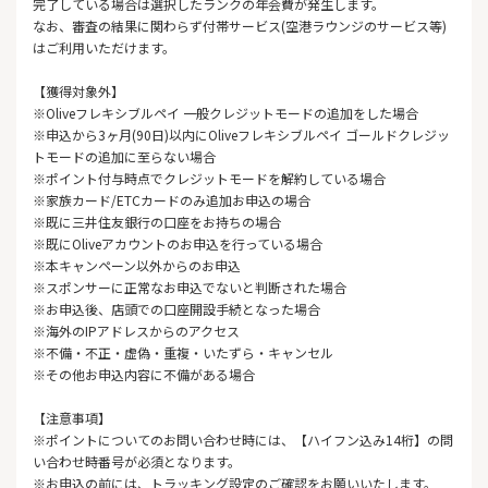
完了している場合は選択したランクの年会費が発生します。
なお、審査の結果に関わらず付帯サービス(空港ラウンジのサービス等)
はご利用いただけます。
【獲得対象外】
※Oliveフレキシブルペイ 一般クレジットモードの追加をした場合
※申込から3ヶ月(90日)以内にOliveフレキシブルペイ ゴールドクレジッ
トモードの追加に至らない場合
※ポイント付与時点でクレジットモードを解約している場合
※家族カード/ETCカードのみ追加お申込の場合
※既に三井住友銀行の口座をお持ちの場合
※既にOliveアカウントのお申込を行っている場合
※本キャンペーン以外からのお申込
※スポンサーに正常なお申込でないと判断された場合
※お申込後、店頭での口座開設手続となった場合
※海外のIPアドレスからのアクセス
※不備・不正・虚偽・重複・いたずら・キャンセル
※その他お申込内容に不備がある場合
【注意事項】
※ポイントについてのお問い合わせ時には、【ハイフン込み14桁】の問
い合わせ時番号が必須となります。
※お申込の前には、トラッキング設定のご確認をお願いいたします。