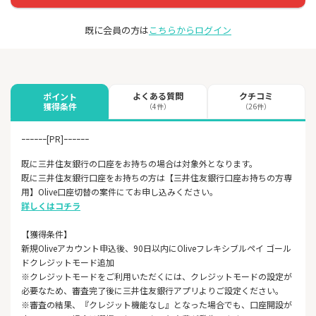
既に会員の方は
こちらからログイン
よくある質問
クチコミ
ポイント
獲得条件
（4件）
（26件）
ｰｰｰｰｰｰ[PR]ｰｰｰｰｰｰ
既に三井住友銀行の口座をお持ちの場合は対象外となります。
既に三井住友銀行口座をお持ちの方は【三井住友銀行口座お持ちの方専
用】Olive口座切替の案件にてお申し込みください。
詳しくはコチラ
【獲得条件】
新規Oliveアカウント申込後、90日以内にOliveフレキシブルペイ ゴール
ドクレジットモード追加
※クレジットモードをご利用いただくには、クレジットモードの設定が
必要なため、審査完了後に三井住友銀行アプリよりご設定ください。
※審査の結果、『クレジット機能なし』となった場合でも、口座開設が