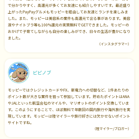
で分かりやすく、高還元が多くてお友達にも紹介しやすいです。最近盛り
上がったPayPayグルメもモッピーを経由してお友達とランチを楽しみま
した。また、モッピーは美容系の案件も高還元で出る事があります。美容
液やナイトブラ等も100%還元の実質無料でGETできました。モッピーの
おかげで子育てしながらも自分の楽しみができ、日々の生活が豊かになり
ました。
（インスタグラマー）
ピピノブ
モッピーではクレジットカードやFX、新電力への切替など、1件あたりの
ポイント数が大きな案件を狙って参加しています。貯めたポイントはANA
やJALといった航空会社のマイルや、マリオットのポイント交換していま
す。このようにすることで、ほぼ無料で年数回の国内旅行や海外旅行を実
現しています。モッピーは陸マイラーや旅行好きには欠かせないポイント
サイトですね。
（陸マイラー/ブロガー）