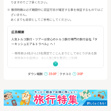
りますのでご了承ください。
※ 獲得時期は必ず期間中に認証可否が確定する事を保証するものではご
ざいません。
あくまでも目安としてご参考にしてください。
広告概要
人気トルコ旅行・ツアーは安心のトルコ旅行専門の旅行会社『タ
ーキッシュエア＆トラベル』へ！
・専用車は4名から19名限定でこじんまりとしてゆとりがある旅
・専用車のお座席は、お1人様2席を贅沢にご利用
・日本語が堪能なガイドと、日本人によるツアーデスクがお客様
の滞在をサポート
・全都市5つ星デラックスホテルにご宿泊
350P
30P
ダウン報酬
クチコミ
・カッパドキアは人気洞窟ホテルに2連泊！たくさんの洞窟ホテル
の中でもこだわりの厳選ホテル
・ 燃油サーチャージは旅行代金に含まれています！