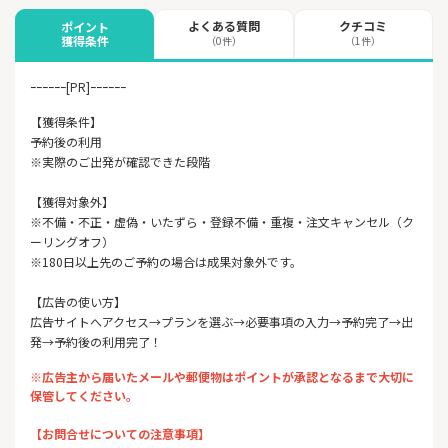
よくある質問
クチコミ
ポイント
獲得条件
（0件）
（1件）
ｰｰｰｰｰｰ[PR]ｰｰｰｰｰｰ
【獲得条件】
予約後の利用
※実際のご出発が確認できた段階
【獲得対象外】
※不備・不正・虚偽・いたずら・登録不備・重複・注文キャンセル（ク
ーリングオフ）
※180日以上先のご予約の場合は成果対象外です。
【広告の使い方】
広告サイトへアクセス→プランを選ぶ→必要事項の入力→予約完了→出
発→予約後の利用完了！
※広告主から届いたメールや郵便物はポイントが承認となるまで大切に
保管してください。
【お問合せについての注意事項】