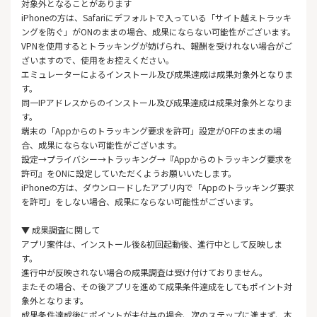
対象外となることがあります
iPhoneの方は、Safariにデフォルトで入っている「サイト越えトラッキ
ングを防ぐ」がONのままの場合、成果にならない可能性がございます。
VPNを使用するとトラッキングが妨げられ、報酬を受けれない場合がご
ざいますので、使用をお控えください。
エミュレーターによるインストール及び成果達成は成果対象外となりま
す。
同一IPアドレスからのインストール及び成果達成は成果対象外となりま
す。
端末の「Appからのトラッキング要求を許可」設定がOFFのままの場
合、成果にならない可能性がございます。
設定→プライバシー→トラッキング→『Appからのトラッキング要求を
許可』をONに設定していただくようお願いいたします。
iPhoneの方は、ダウンロードしたアプリ内で「Appのトラッキング要求
を許可」をしない場合、成果にならない可能性がございます。
▼ 成果調査に関して
アプリ案件は、インストール後&初回起動後、進行中として反映しま
す。
進行中が反映されない場合の成果調査は受け付けておりません。
またその場合、その後アプリを進めて成果条件達成をしてもポイント対
象外となります。
成果条件達成後にポイントが未付与の場合、次のステップに進まず、本