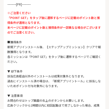
ｰｰｰｰｰｰ[PR]ｰｰｰｰｰｰ
※ご注意ください
「POINT GET」をタップ後に遷移するページに記載のポイント数と獲
得条件が適用となります。
本ページに記載のポイント数と獲得条件が一部異なる場合がございます
のでご注意ください。
■獲得条件
新規アプリインストール後、【ステップアップミッション】クリアで報
酬獲得となります。
各ミッションは「POINT GET」をタップ後に遷移するページでご確認く
ださい。
▼ 却下条件
該当広告経由以外のインストールは成果対象外となります。
過去にインストール済の場合は、「新規アプリイントール」に該当しな
いためポイント付与対象外になります。
▼ 注意事項
お問合わせはトップ画面の右上のボタンからお願いします。
広告クリックから1時間以内に初回起動まで完了しなかった場合、成果