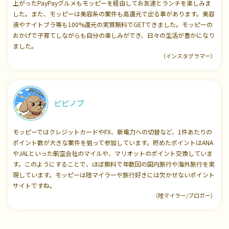
上がったPayPayグルメもモッピーを経由してお友達とランチを楽しみま
した。また、モッピーは美容系の案件も高還元で出る事があります。美容
液やナイトブラ等も100%還元の実質無料でGETできました。モッピーの
おかげで子育てしながらも自分の楽しみができ、日々の生活が豊かになり
ました。
（インスタグラマー）
ピピノブ
モッピーではクレジットカードやFX、新電力への切替など、1件あたりの
ポイント数が大きな案件を狙って参加しています。貯めたポイントはANA
やJALといった航空会社のマイルや、マリオットのポイント交換していま
す。このようにすることで、ほぼ無料で年数回の国内旅行や海外旅行を実
現しています。モッピーは陸マイラーや旅行好きには欠かせないポイント
サイトですね。
（陸マイラー/ブロガー）