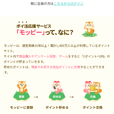
既に会員の方は
こちらからログイン
ポイ活応援サービス
「モッピー」
って、なに？
モッピーは、運営実績20年以上！累計
1,400万人
以上が利用しているポイント
サイト。
サイト内で
商品購入やアンケート回答、ゲーム
をすると「1ポイント=1円」の
ポイントが貯まっていきます。
貯めたポイントは、
現金やお好きな他社ポイントに交換
することができま
す。
モッピーに登録
ポイント貯める
ポイント交換