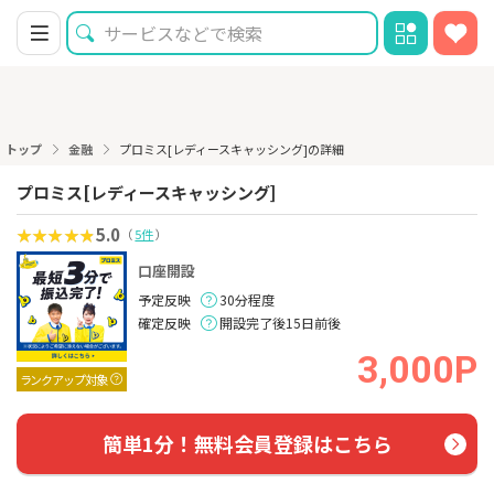
トップ
金融
プロミス[レディースキャッシング]の詳細
プロミス[レディースキャッシング]
5.0
（
5件
）
口座開設
予定反映
30分程度
確定反映
開設完了後15日前後
3,000P
ランクアップ対象
簡単1分！無料会員登録はこちら