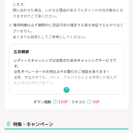
じます。
問い合わせた場合、いかなる理由があろうとポイント付与対象外とな
りますのでご了承ください。
※ 獲得時期は必ず期間中に認証可否が確定する事を保証するものではご
ざいません。
あくまでも目安としてご参考にしてください。
広告概要
レディースキャッシングは女性のためのキャッシングサービスで
す。
女性オペレーターがお申込みやお取引のご相談を承ります！
主婦、学生の方でも、パート、アルバイトによる安定した収入が
ある場合お申込可能です。
SMBCコンシューマーファイナンス
時間のないあなたにおすすめ！
150P
30P
ダウン報酬
クチコミ
スマホで簡単！最短即日融資可能！！
■瞬フリ（振込キャッシング）は、24時間最短10秒でお振込み可
能
特集・キャンペーン
24時間振込可能な金融機関をプロミスにご登録頂ければ、