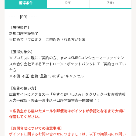
獲得条件
（0件）
（5件）
ｰｰｰｰｰｰ[PR]ｰｰｰｰｰｰ
【獲得条件】
新規口座開設完了
※初めて「プロミス」に申込みされる方が対象
【獲得対象外】
※プロミスに既にご契約の方、またはSMBCコンシューマーファイナン
スの合併会社であるアットローン・ポケットバンクにてご契約されてい
た方
※不備･不正･虚偽･重複･いたずら･キャンセル
【広告の使い方】
広告サイトにアクセス→「今すぐお申し込み」をクリック→お客様情報
入力→確認・修正→お申込→口座開設審査→開設完了！
※広告主から届いたメールや郵便物はポイントが承認となるまで大切に
保管してください。
【お問合せについての注意事項】
ポイントに関するお問い合わせにつきましては、以下の期限内にお問い