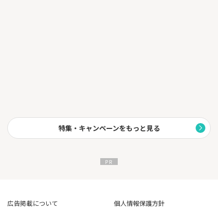
24時間最短10秒でお振込み可能なサービスです。
■土日深夜でも借り入れ可能
土日祝日や銀行の営業時間外でも借り入れすることも可能です。
■カード発行なしも選べます
カードを持ち歩きたくない方にはカード発行なしも選べます。
カードレスを選んだ場合は自宅への郵送物が一切ないので、
誰かにバレる心配や、カードを紛失する心配はございません。
■最低返済額は1,000円から
お借入残高2万円の場合 ：月々の返済額 1,000円
お借入残高５万円の場合：月々の返済額 2,000円
※借入残高30万円以下の場合
特集・キャンペーンをもっと見る
■３０日間無利息サービス実施中
※メールアドレス登録とＷｅｂ明細利用の登録された方が対象。
初回に出金した翌日から３０日間無利息になるので安心です。
※WEBなら最短3分融資が可能！
お申込み時間や審査によりご希望に添えない場合がございます。
広告掲載について
個人情報保護方針