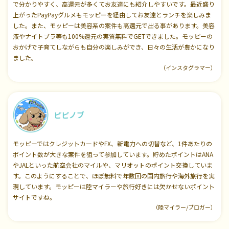
で分かりやすく、高還元が多くてお友達にも紹介しやすいです。最近盛り
上がったPayPayグルメもモッピーを経由してお友達とランチを楽しみま
した。また、モッピーは美容系の案件も高還元で出る事があります。美容
液やナイトブラ等も100%還元の実質無料でGETできました。モッピーの
おかげで子育てしながらも自分の楽しみができ、日々の生活が豊かになり
ました。
（インスタグラマー）
ピピノブ
モッピーではクレジットカードやFX、新電力への切替など、1件あたりの
ポイント数が大きな案件を狙って参加しています。貯めたポイントはANA
やJALといった航空会社のマイルや、マリオットのポイント交換していま
す。このようにすることで、ほぼ無料で年数回の国内旅行や海外旅行を実
現しています。モッピーは陸マイラーや旅行好きには欠かせないポイント
サイトですね。
（陸マイラー/ブロガー）