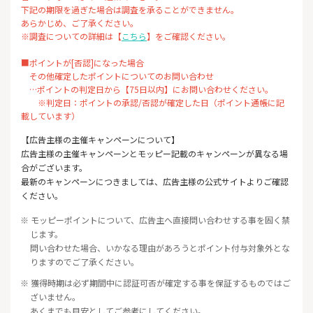
下記の期限を過ぎた場合は調査を承ることができません。
あらかじめ、ご了承ください。
※調査についての詳細は【
こちら
】をご確認ください。
■ポイントが[否認]になった場合
その他確定したポイントについてのお問い合わせ
…ポイントの判定日から【75日以内】にお問い合わせください。
※判定日：ポイントの承認/否認が確定した日（ポイント通帳に記
載しています）
【広告主様の主催キャンペーンについて】
広告主様の主催キャンペーンとモッピー記載のキャンペーンが異なる場
合がございます。
最新のキャンペーンにつきましては、広告主様の公式サイトよりご確認
ください。
※ モッピーポイントについて、広告主へ直接問い合わせする事を固く禁
じます。
問い合わせた場合、いかなる理由があろうとポイント付与対象外とな
りますのでご了承ください。
※ 獲得時期は必ず期間中に認証可否が確定する事を保証するものではご
ざいません。
あくまでも目安としてご参考にしてください。