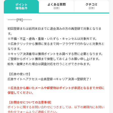
よくある質問
クチコミ
ポイント
獲得条件
（0件）
（0件）
ｰｰｰｰｰｰ[PR]ｰｰｰｰｰｰ
初回登録または前月末日までに退会済みの方の再登録で対象となりま
す。
※不備・不正・虚偽・重複・いたずら・キャンセルは対象外です。
※広告クリックから獲得に至るまで同一ブラウザで行わないと対象外と
なります。
※キャリア決済番号は獲得ポイントをお調べする際に必要となります。
ご登録からポイント獲得まで保管しておくようお願い申し上げます。
紛失・破棄された場合は調査対応を行うことができかねます。
【広告の使い方】
広告サイトへアクセス→会員登録→キャリア決済→登録完了！
※広告主から届いたメールや郵便物はポイントが承認となるまで大切に
保管してください。
【お問合せについての注意事項】
ポイントに関するお問い合わせにつきましては、以下の期限内にお問い
合わせフォームよりご連絡ください。