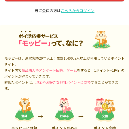
既に会員の方は
こちらからログイン
ポイ活応援サービス
「モッピー」
って、なに？
モッピーは、運営実績20年以上！累計
1,400万人
以上が利用しているポイント
サイト。
サイト内で
商品購入やアンケート回答、ゲーム
をすると「1ポイント=1円」の
ポイントが貯まっていきます。
貯めたポイントは、
現金やお好きな他社ポイントに交換
することができま
す。
モッピーに登録
ポイント貯める
ポイント交換