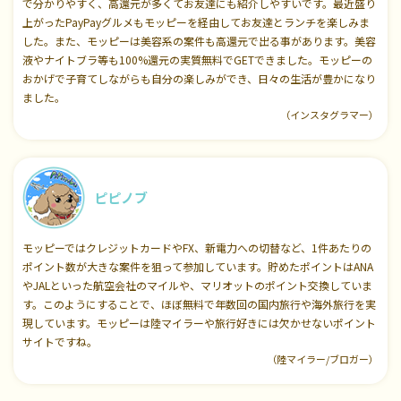
で分かりやすく、高還元が多くてお友達にも紹介しやすいです。最近盛り
上がったPayPayグルメもモッピーを経由してお友達とランチを楽しみま
した。また、モッピーは美容系の案件も高還元で出る事があります。美容
液やナイトブラ等も100%還元の実質無料でGETできました。モッピーの
おかげで子育てしながらも自分の楽しみができ、日々の生活が豊かになり
ました。
（インスタグラマー）
ピピノブ
モッピーではクレジットカードやFX、新電力への切替など、1件あたりの
ポイント数が大きな案件を狙って参加しています。貯めたポイントはANA
やJALといった航空会社のマイルや、マリオットのポイント交換していま
す。このようにすることで、ほぼ無料で年数回の国内旅行や海外旅行を実
現しています。モッピーは陸マイラーや旅行好きには欠かせないポイント
サイトですね。
（陸マイラー/ブロガー）