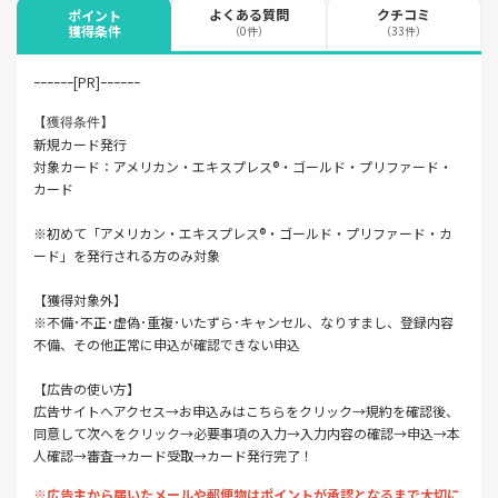
よくある質問
クチコミ
ポイント
獲得条件
（0件）
（33件）
ｰｰｰｰｰｰ[PR]ｰｰｰｰｰｰ
【獲得条件】
新規カード発行
対象カード：アメリカン・エキスプレス®・ゴールド・プリファード・
カード
※初めて「アメリカン・エキスプレス®・ゴールド・プリファード・カ
ード」を発行される方のみ対象
【獲得対象外】
※不備･不正･虚偽･重複･いたずら･キャンセル、なりすまし、登録内容
不備、その他正常に申込が確認できない申込
【広告の使い方】
広告サイトへアクセス→お申込みはこちらをクリック→規約を確認後、
同意して次へをクリック→必要事項の入力→入力内容の確認→申込→本
人確認→審査→カード受取→カード発行完了！
※広告主から届いたメールや郵便物はポイントが承認となるまで大切に