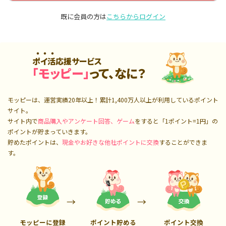
既に会員の方は
こちらからログイン
ポイ活応援サービス
「モッピー」
って、なに？
モッピーは、運営実績20年以上！累計
1,400万人
以上が利用しているポイント
サイト。
サイト内で
商品購入やアンケート回答、ゲーム
をすると「1ポイント=1円」の
ポイントが貯まっていきます。
貯めたポイントは、
現金やお好きな他社ポイントに交換
することができま
す。
モッピーに登録
ポイント貯める
ポイント交換