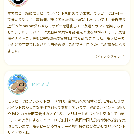
ママ友と一緒にモッピーでポイントを貯めています。モッピーは1P=1円
で分かりやすく、高還元が多くてお友達にも紹介しやすいです。最近盛り
上がったPayPayグルメもモッピーを経由してお友達とランチを楽しみま
した。また、モッピーは美容系の案件も高還元で出る事があります。美容
液やナイトブラ等も100%還元の実質無料でGETできました。モッピーの
おかげで子育てしながらも自分の楽しみができ、日々の生活が豊かになり
ました。
（インスタグラマー）
ピピノブ
モッピーではクレジットカードやFX、新電力への切替など、1件あたりの
ポイント数が大きな案件を狙って参加しています。貯めたポイントはANA
やJALといった航空会社のマイルや、マリオットのポイント交換していま
す。このようにすることで、ほぼ無料で年数回の国内旅行や海外旅行を実
現しています。モッピーは陸マイラーや旅行好きには欠かせないポイント
サイトですね。