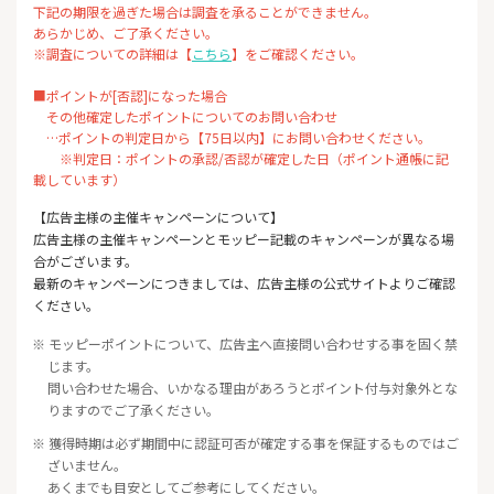
下記の期限を過ぎた場合は調査を承ることができません。
あらかじめ、ご了承ください。
※調査についての詳細は【
こちら
】をご確認ください。
■ポイントが[否認]になった場合
その他確定したポイントについてのお問い合わせ
…ポイントの判定日から【75日以内】にお問い合わせください。
※判定日：ポイントの承認/否認が確定した日（ポイント通帳に記
載しています）
【広告主様の主催キャンペーンについて】
広告主様の主催キャンペーンとモッピー記載のキャンペーンが異なる場
合がございます。
最新のキャンペーンにつきましては、広告主様の公式サイトよりご確認
ください。
※ モッピーポイントについて、広告主へ直接問い合わせする事を固く禁
じます。
問い合わせた場合、いかなる理由があろうとポイント付与対象外とな
りますのでご了承ください。
※ 獲得時期は必ず期間中に認証可否が確定する事を保証するものではご
ざいません。
あくまでも目安としてご参考にしてください。