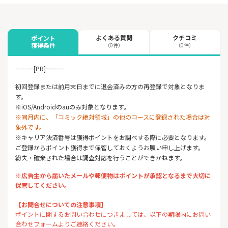
よくある質問
クチコミ
ポイント
獲得条件
（0件）
（0件）
ｰｰｰｰｰｰ[PR]ｰｰｰｰｰｰ
初回登録または前月末日までに退会済みの方の再登録で対象となりま
す。
※iOS/Androidのauのみ対象となります。
※同月内に、「コミック絶対領域」の他のコースに登録された場合は対
象外です。
※キャリア決済番号は獲得ポイントをお調べする際に必要となります。
ご登録からポイント獲得まで保管しておくようお願い申し上げます。
紛失・破棄された場合は調査対応を行うことができかねます。
※広告主から届いたメールや郵便物はポイントが承認となるまで大切に
保管してください。
【お問合せについての注意事項】
ポイントに関するお問い合わせにつきましては、以下の期限内にお問い
合わせフォームよりご連絡ください。