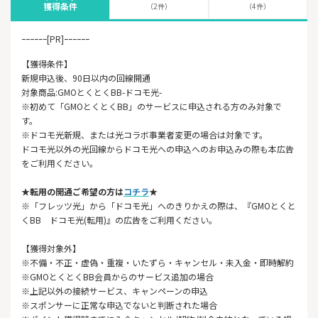
獲得条件
（2件）
（4件）
ｰｰｰｰｰｰ[PR]ｰｰｰｰｰｰ
【獲得条件】
新規申込後、90日以内の回線開通
対象商品:GMOとくとくBB-ドコモ光-
※初めて「GMOとくとくBB」のサービスに申込される方のみ対象で
す。
※ドコモ光新規、または光コラボ事業者変更の場合は対象です。
ドコモ光以外の光回線からドコモ光への申込へのお申込みの際も本広告
をご利用ください。
★転用の開通ご希望の方は
コチラ
★
※「フレッツ光」から「ドコモ光」へのきりかえの際は、『GMOとくと
くBB ドコモ光(転用)』の広告をご利用ください。
【獲得対象外】
※不備・不正・虚偽・重複・いたずら・キャンセル・未入金・即時解約
※GMOとくとくBB会員からのサービス追加の場合
※上記以外の接続サービス、キャンペーンの申込
※スポンサーに正常な申込でないと判断された場合