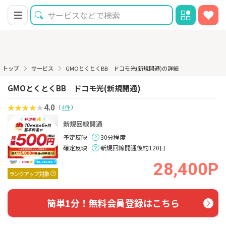
トップ
サービス
GMOとくとくBB ドコモ光(新規開通)の詳細
GMOとくとくBB ドコモ光(新規開通)
4.0
（
4件
）
新規回線開通
予定反映
30分程度
確定反映
新規回線開通後約120日
28,400P
ランクアップ対象
簡単1分！無料会員登録はこちら