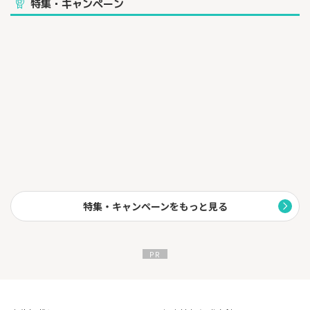
特集・キャンペーン
ドコモのスマホとセット割でご利用料金がお得になるのはもちろ
ん、
GMOとくとくBBは「速度」にこだわり、ご自宅で高速インターネ
ットを楽しめます。
フレッツ光、ドコモ光、ADSL、固定IP、高速モバイルなどの豊富
な商品をご用意しております。
特集・キャンペーンをもっと見る