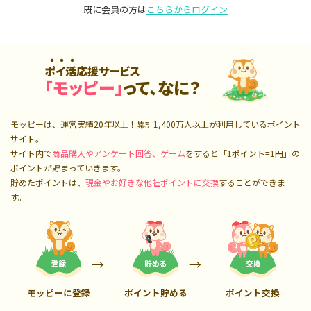
既に会員の方は
こちらからログイン
ポイ活応援サービス
「モッピー」
って、なに？
モッピーは、運営実績20年以上！累計
1,400万人
以上が利用しているポイント
サイト。
サイト内で
商品購入やアンケート回答、ゲーム
をすると「1ポイント=1円」の
ポイントが貯まっていきます。
貯めたポイントは、
現金やお好きな他社ポイントに交換
することができま
す。
モッピーに登録
ポイント貯める
ポイント交換