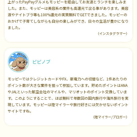
上がったPayPayグルメもモッピーを経由してお友達とランチを楽しみま
した。また、モッピーは美容系の案件も高還元で出る事があります。美容
液やナイトブラ等も100%還元の実質無料でGETできました。モッピーの
おかげで子育てしながらも自分の楽しみができ、日々の生活が豊かになり
ました。
（インスタグラマー）
ピピノブ
モッピーではクレジットカードやFX、新電力への切替など、1件あたりの
ポイント数が大きな案件を狙って参加しています。貯めたポイントはANA
やJALといった航空会社のマイルや、マリオットのポイント交換していま
す。このようにすることで、ほぼ無料で年数回の国内旅行や海外旅行を実
現しています。モッピーは陸マイラーや旅行好きには欠かせないポイント
サイトですね。
（陸マイラー/ブロガー）