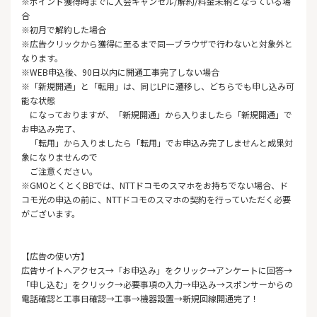
※ポイント獲得時までに入会キャンセル/解約/料金未納となっている場
合
※初月で解約した場合
※広告クリックから獲得に至るまで同一ブラウザで行わないと対象外と
なります。
※WEB申込後、90日以内に開通工事完了しない場合
※「新規開通」と「転用」は、同じLPに遷移し、どちらでも申し込み可
能な状態
になっておりますが、「新規開通」から入りましたら「新規開通」で
お申込み完了、
「転用」から入りましたら「転用」でお申込み完了しませんと成果対
象になりませんので
ご注意ください。
※GMOとくとくBBでは、NTTドコモのスマホをお持ちでない場合、ド
コモ光の申込の前に、NTTドコモのスマホの契約を行っていただく必要
がございます。
【広告の使い方】
広告サイトへアクセス→「お申込み」をクリック→アンケートに回答→
「申し込む」をクリック→必要事項の入力→申込み→スポンサーからの
電話確認と工事日確認→工事→機器設置→新規回線開通完了！