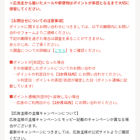
※広告主から届いたメールや郵便物はポイントが承認となるまで大切に
保管してください。
【お問合せについての注意事項】
ポイントに関するお問い合わせにつきましては、以下の期限内にお問い
合わせフォームよりご連絡ください。
下記の期限を過ぎた場合は調査を承ることができません。
あらかじめ、ご了承ください。
※調査についての詳細は【
こちら
】をご確認ください。
■ポイントが[否認]になった場合
その他確定したポイントについてのお問い合わせ
…ポイントの判定日から【
2か月以内
】にお問い合わせください。
※判定日：ポイントの承認/否認が確定した日（ポイント通帳に記
載しています）
■ポイント通帳[判定中]へ反映しない場合
…広告のご利用日から【
2か月以内
】にお問い合わせください。
【広告主様の主催キャンペーンについて】
広告主様の主催キャンペーンとモッピー記載のキャンペーンが異なる場
合がございます。
最新のキャンペーンにつきましては、広告主様の公式サイトよりご確認
ください。