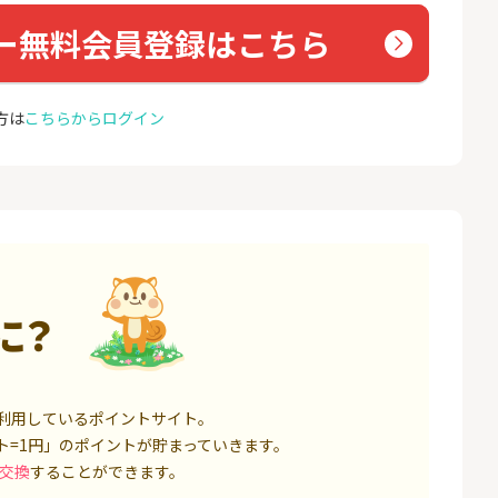
座開設
コミュ
13,000P
1,500P
ー無料会員登録はこちら
4
4
ミラリタ｜初回投資でAmaz
ドコモ 
onギフト5,000円分プレゼ
方は
こちらからログイン
ント
18,000P
15,000P
5
5
口座開設】
※過去最高20,000P！※【三
NUR
井住友銀行】法人ネット口
ョン）
座 Trunk
1,500P
18,000P
6
6
サステン)NISA口
みずほ銀行 口座開設
カシモ
ス）
14,000P
6,000P
に？
7
7
券★100円から
SBI FXトレード【無料口座
EO光
開設】
8,500P
4,500P
利用しているポイントサイト。
ト=1円」のポイントが貯まっていきます。
8
8
定拠出年金 iDeC
松井証券【口座開設】
BB.e
交換
することができます。
ーエキ