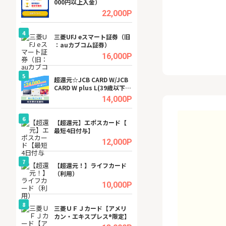
000円以上入金）
ビジネスツール導
高還元中※
.5%
22,000P
4
4
a（
三菱UFJ eスマート証券（旧
【無料即P】dア
：auカブコム証券）
【31日間無料】
.5%
16,000P
5
5
tel
超還元☆JCB CARD W/JCB
※還元アップ※DO
CARD W plus L(39歳以下限
（新規物件問合せ
定)
.0%
14,000P
6
6
内
【超還元】エポスカード【
Cievo(シエボ)
最短4日付与】
.0%
12,000P
7
7
行）
【超還元！】ライフカード
GFS無料特別講座
（利用）
聴）
.0%
10,000P
8
8
三菱ＵＦＪカード【アメリ
【無料アンケート
カン・エキスプレス®限定】
15歳〜29歳のみ
ンサイト