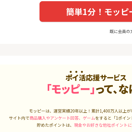
入診断※
（利用）
5,000P
10,000P
簡単1分！モッピ
4
4
ニメストア
超還元☆JCB CARD W/JCB
IG証券
CARD W plus L(39歳以下限
定)
既に会員の
800P
14,000P
5
5
OR賃貸
三菱ＵＦＪカード【アメリ
松井証券【
）
カン・エキスプレス®限定】
2,100P
13,000P
6
6
【合計最大18,700円相当！
SUSTEN(
ポイ活応援サービス
】楽天カード【JCBキャンペ
座
ーン実施中】
8,000P
10,000P
「モッピー」
って、な
7
7
（動画視
【最大38,000円相当】三井
マネックス証
住友カード（NL）
取引可能★
900P
9,000P
モッピーは、運営実績20年以上！累計
1,400万人
以上が
サイト内で
商品購入やアンケート回答、ゲーム
をすると「1ポイン
8
8
3回回答（
PayPayカード＜最短7日付
SBI証券 確
貯めたポイントは、
現金やお好きな他社ポイントに
）】楽天イ
与＞
o