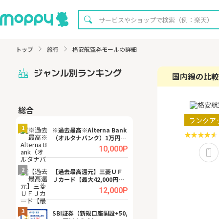
トップ
旅行
格安航空券モールの詳細
ジャンル別ランキング
国内線の比較
総合
無料
ランクア
1
1
※過去最高※Alterna Bank
【8/16まで超還元
（オルタナバンク）1万円投
XT[31日間無料お
資完了
.0%
10,000P
2
2
宿予
【過去最高還元】三菱ＵＦ
※還元UP※ヴィ
Ｊカード【最大42,000円相
ーカー【女性のた
当】
ターサイト】
.0%
12,000P
3
3
ング
SBI証券（新規口座開設+50,
【リピートOK】I