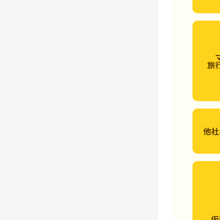
旅
他社
仮