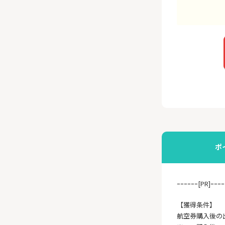
ポ
ｰｰｰｰｰｰ[PR]ｰｰｰｰ
【獲得条件】
航空券購入後の