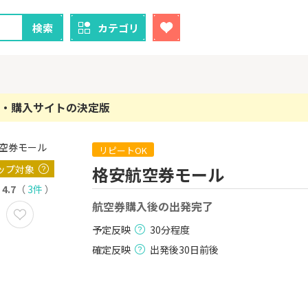
検索
カテゴリ
・購入サイトの決定版
リピートOK
クレカ
証券
ップ対象
格安航空券モール
1
1
！】U-NE
【過去最高還元】三菱ＵＦ
SBI証券（新
4.7
（
3件
）
試し]
Ｊカード【最大42,000円相
000円以上
航空券購入後の出発完了
当】
2,000P
12,000P
予定反映
30分程度
2
2
ーナスウォ
【超還元】エポスカード【
三菱UFJ 
確定反映
出発後30日前後
めのモニ
最短4日付与】
：auカブコ
14,000P
12,000P
3
3
Tトレンド
【超還元！】ライフカード
楽天証券