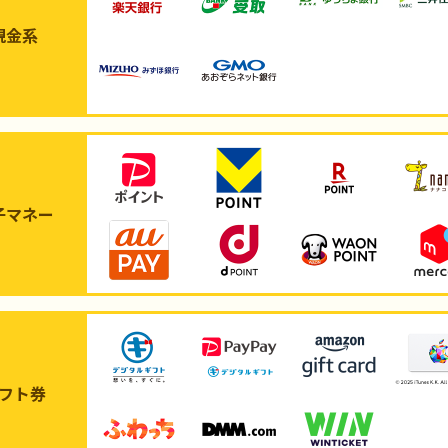
現金系
子マネー
フト券