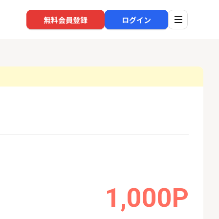
無料会員登録
ログイン
口座開設
回線
1
1
規口座開設+50,
※過去最高※Alterna Bank
auひ
入金）
（オルタナバンク）1万円投
資完了
22,000P
10,000P
2
2
eスマート証券（旧
SBI新生銀行「口座開設」
ソフト
ム証券）
nk Li
1,000P
16,000P
1,500P
3
3
【合計8,000P】楽天銀行 口
【東海