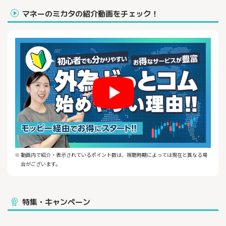
＊スイスフラン/トルコリラを提供する全ての国内FX会社における
2026年5月・6月のスワップポイント実績の平均値
マネーのミカタの紹介動画をチェック！
＜キャッシュバックキャンペーンについて＞
本キャンペーンに関する条件/サービスの詳細は、外為どっとコム
のページをご確認ください。
▼【新規口座開設＋ご入金＋お取引】でキャッシュバック＆ポイ
ント獲得
①新規口座開設をし、所定の条件を満たされた方に、キャッシュ
バックいたします。
※詳細は、外為どっとコムのページをご確認ください。
※上記特典は、ポイントサイト経由のお申し込みの方でも対象と
なります。(下記②の特典との併用も可)
②新規口座開設後に、所定額以上の入金およびお取引を完了され
た方に、ポイントを進呈いたします。
※お申し込みフォーム入力後、45日以内に上記条件を満たす必要
があります。
＼口座開設の３ステップ／
※ 動画内で紹介・表示されているポイント数は、視聴時期によっては現在と異なる場
１）口座開設のお申し込み：入力は最短５分！口座開設費・維持
合がございます。
費は無料！
２）本人確認書類のご提出：スマホで本人確認【最短5分】、アッ
プロードでご提出も可能！
特集・キャンペーン
３）口座開設完了：最短当日からお取引可能！