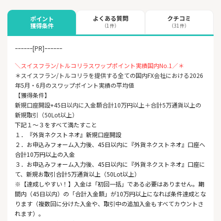
よくある質問
クチコミ
ポイント
獲得条件
（1件）
（31件）
ｰｰｰｰｰｰ[PR]ｰｰｰｰｰｰ
＼スイスフラン/トルコリラスワップポイント実績国内No.1／＊
＊スイスフラン/トルコリラを提供する全ての国内FX会社における2026
年5月・6月のスワップポイント実績の平均値
【獲得条件】
新規口座開設+45日以内に入金額合計10万円以上＋合計5万通貨以上の
新規取引（50Lot以上）
下記１～３をすべて満たすこと
１．『外貨ネクストネオ』新規口座開設
２．お申込みフォーム入力後、45日以内に『外貨ネクストネオ』口座へ
合計10万円以上の入金
３．お申込みフォーム入力後、45日以内に『外貨ネクストネオ』口座に
て、新規お取引合計5万通貨以上（50Lot以上）
※【達成しやすい！】入金は「初回一括」である必要はありません。期
間内（45日以内）の「合計入金額」が10万円以上になれば条件達成とな
ります（複数回に分けた入金や、取引中の追加入金もすべてカウントさ
れます）。