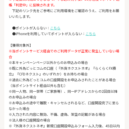
帳「判定中」に反映されます。
下記のリンク先をご参考にご利用環境をご確認のうえ、ご利用をお願
いいたします。
●ポイントが入らない：
こちら
●iPhoneを利用していてポイントが入らない：
こちら
【獲得対象外】
※
当ポイントサービス経由でのご利用データが正常に発生していない場
合
※本キャンペーンページ以外からのお申込みの場合
※既に外為どっとコムの口座（『外貨ネクストネオ』『らくらくFX積
立』『CFDネクスト』のいずれか）をお持ちの場合
※過去に外為どっとコムの口座開設をお申込みされたことがある場合
（当ポイントサイト経由以外も含む）
※同一人物、同一世帯（ご家族等）、同一IPアドレスからの2回目以降
のお申込みの場合
※お申込みの途中で離脱・キャンセルされるなど、口座開設完了に至ら
なかった場合
※入力された内容に無効、不備、虚偽、架空の記載がある場合
※法人様の口座開設の場合
※『外貨ネクストネオ』新規口座開設申込みフォーム入力後、45日以内