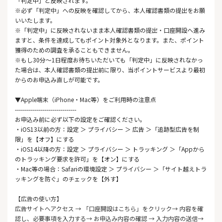
「判定中」と反映されます。
※必ず「判定中」への反映を確認してから、本人確認書類の提出をお願
いいたします。
※「判定中」に反映されないまま本人確認書類の提出・口座開設へ進み
ますと、条件を達成してもポイント対象外となります。また、ポイント
獲得のための調査を承ることもできません。
※もし30分～1日程度お待ちいただいても「判定中」に反映されなかっ
た場合は、本人確認書類の提出前に限り、当ポイントサービスより最初
からのお申込み直しが可能です。
▼Apple端末（iPhone・Mac等）をご利用時の注意点
-------------------------------
お申込み前に必ず以下の設定をご確認ください。
・iOS13以前の方：設定 ＞ プライバシー ＞ 広告 ＞「追跡型広告を制
限」を【オフ】にする
・iOS14以降の方：設定 ＞ プライバシー ＞ トラッキング ＞「Appから
のトラッキング要求を許可」を【オン】にする
・Mac等の場合：Safariの環境設定 ＞ プライバシー ＞「サイト越えトラ
ッキングを防ぐ」のチェックを【外す】
【広告の使い方】
広告サイトへアクセス → 「口座開設はこちら」をクリック→ 内容を確
認し、必要事項を入力する→ お申込み内容の確認 → 入力内容の送信→