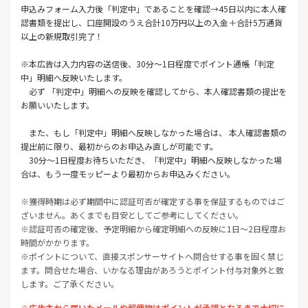
申込みフォーム入力後「判定中」であることを確認→45日以内に本人確
認書類を提出し、口座開設のうえ合計10万円以上の入金＋合計5万通貨
以上の新規取引完了！
※本広告は入力内容の送信後、30分～1日程度でポイント通帳「判定
中」明細へ反映いたします。
必ず 「判定中」明細への反映を確認してから、本人確認書類の提出を
お願いいたします。
また、もし「判定中」明細へ反映しなかった場合は、 本人確認書類の
提出前に限り、最初からのお申込み直しが可能です。
30分～1日程度お待ちいただき、「判定中」明細へ反映しなかった場
合は、もう一度モッピーより最初からお申込みください。
※
獲得時期は必ず期間中に認証可否が確定する事を保証するものではご
ざいません。
あくまでも目安としてご参考にしてください。
※認証可否の確定後、予定明細から確定明細への反映に1日～2日程度お
時間がかかります。
※
ポイントについて、直接スポンサーサイトへ問合せする事を固く禁じ
ます。
問合せた場合、いかなる理由があろうとポイント付与対象外と致
します。
ご了承ください。
※広告主から届いたメールや郵便物はポイントが承認となるまで大切に