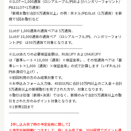
※1LOT＝1,000通貨（ロシアルーブル/円およびハンガリーフォリント/
円は1LOT=1万通貨）
「新規お取引合計5万通貨以上」の例：米ドル/円10Lot（1万通貨）を新
規で5回お取引など
---------------------------------------------------------------
1Lotが 1,000通貨の通貨ペアは 5万通貨、
1Lotが 10,000通貨の通貨ペア （ロシアルーブル/円、ハンガリーフォリ
ント/円） は50万通貨で対象となります。
---------------------------------------------------------------
※1Lotあたりの必要保証金額は、RUB/JPY およびHUF/JPY
は「基準レート×10,000（通貨）×保証金率」、その他通貨ペアは「基
準レート×1,000（通貨）×保証金率」の式で計算します（いずれも10
円未満切り上げ）。
※初回利用の方のみ成果対象です。
※お申込みフォーム入力後、45日以内に合計10万円以上のご入金＋合計
5万通貨以上の新規取引を完了された方が、対象となります。
※取引は往復（新規+決済）ではなく、新規のみで合計5万通貨以上の取
引をされた方のみポイント対象となります。
※1世帯1回まで
------------------------------------------------------------
【申し込み完了時の予定反映に関して】
※予定反映時期につきまして、申し込み完了後、30分程度でポイント通