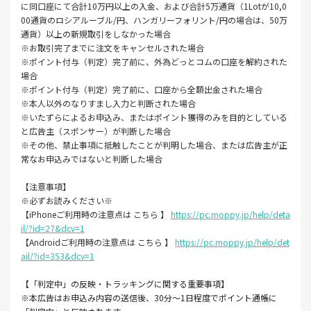
に同口座にて合計10万円以上の入金、および合計5万通貨（1Lotが10,0
00通貨のロシアルーブル/円、ハンガリーフォリント/円の場合は、50万
通貨）以上の新規取引をしなかった場合
※お取引完了までに注文をキャンセルされた場合
※ポイント付与（判定）完了前に、外為どっとコムの口座を解約された
場合
※ポイント付与（判定）完了前に、口座から全額出金された場合
※本人以外のなりすまし入力と判断された場合
※いたずらによるお申込み、またはポイント獲得のみを目的としている
と広告主（スポンサー）が判断した場合
※その他、禁止事項に抵触したことが判明した場合、または広告主が正
常なお申込みではないと判断した場合
【注意事項】
※必ずお読みください※
【iPhoneご利用時の注意点は こちら 】
https://pc.moppy.jp/help/deta
il/?id=27&dcv=1
【Androidご利用時の注意点は こちら 】
https://pc.moppy.jp/help/det
ail/?id=353&dcv=1
【「判定中」の反映・トラッキングに関する重要事項】
※本広告はお申込み内容の送信後、30分～1日程度でポイント通帳に