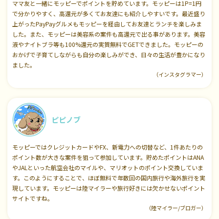
ママ友と一緒にモッピーでポイントを貯めています。モッピーは1P=1円
で分かりやすく、高還元が多くてお友達にも紹介しやすいです。最近盛り
上がったPayPayグルメもモッピーを経由してお友達とランチを楽しみま
した。また、モッピーは美容系の案件も高還元で出る事があります。美容
液やナイトブラ等も100%還元の実質無料でGETできました。モッピーの
おかげで子育てしながらも自分の楽しみができ、日々の生活が豊かになり
ました。
（インスタグラマー）
ピピノブ
モッピーではクレジットカードやFX、新電力への切替など、1件あたりの
ポイント数が大きな案件を狙って参加しています。貯めたポイントはANA
やJALといった航空会社のマイルや、マリオットのポイント交換していま
す。このようにすることで、ほぼ無料で年数回の国内旅行や海外旅行を実
現しています。モッピーは陸マイラーや旅行好きには欠かせないポイント
サイトですね。
（陸マイラー/ブロガー）