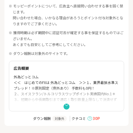
※ モッピーポイントについて、広告主へ直接問い合わせする事を固く禁
じます。
問い合わせた場合、いかなる理由があろうとポイント付与対象外とな
りますのでご了承ください。
※ 獲得時期は必ず期間中に認証可否が確定する事を保証するものではご
ざいません。
あくまでも目安としてご参考にしてください。
※ ダウン報酬は対象外のサイトです。
広告概要
外為どっとコム
＜＜ はじめてのFXは 外為どっとコム ＞＞１、業界最狭水準ス
プレッド！※原則固定（例外あり） 手数料も0円！
２、スイスフラン/トルコリラスワップポイント実績国内No.1＊
３、短期から中長期取引まで適応！取引数量上限なしで決済せず
にスワップ受取可能
４、質の高い投資情報！豊富なニュースとレポート、オリジナル
情報サービスも充実
30P
ダウン報酬
クチコミ
対象外
５、安心・安全な取引を。健全な財務基盤と安心の信託保全スキ
ーム