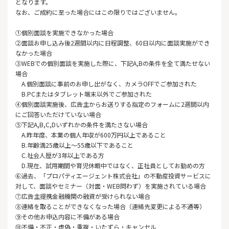
となります。
なお、ご成約に至った場合にはこの限りではございません。
①個別面談を実施できなかった場合
②面談お申し込み後2週間以内に日程調整、60日以内に面談実施ができ
なかった場合
③WEBでの個別面談を実施した際に、下記A,Bの条件を全て満たせない
場合
A.個別面談に事前のお申し出がなく、カメラOFFでご参加された
B.PCまたはタブレット端末以外でご参加された
④個別面談実施後、広告主からお送りする指定のフォームに2週間以内
にご回答いただけていない場合
⑤下記A,B,C,Dいずれかの条件を満たさない場合
A.昨年度、本業の個人年収が600万円以上であること
B.年齢満25歳以上～55歳以下であること
C.社会人歴が3年以上である方
D.現在、試用期間や育児休暇中ではなく、正社員としてお勤めの方
⑥過去、「プロパティエージェント株式会社」の不動産投資サービスに
対して、面談やセミナー（対面・WEB問わず）を実施されている場合
⑦広告主提携金融機関の融資が受けられない場合
⑧連絡を取ることができなくなった場合（連絡先変更による不通等）
⑨その他お申込内容に不備がある場合
⑩不備・不正・虚偽・重複・いたずら・キャンセル