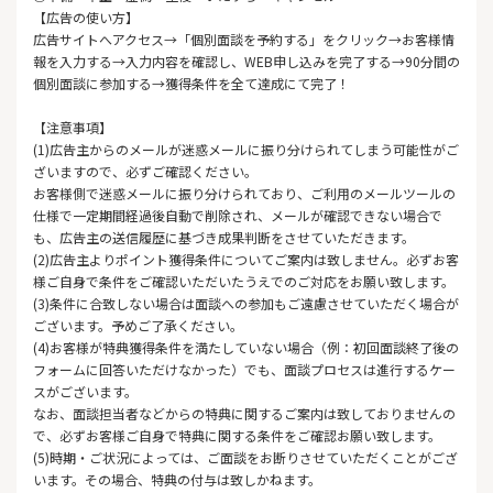
【広告の使い方】
広告サイトへアクセス→「個別面談を予約する」をクリック→お客様情
報を入力する→入力内容を確認し、WEB申し込みを完了する→90分間の
個別面談に参加する→獲得条件を全て達成にて完了！
【注意事項】
(1)広告主からのメールが迷惑メールに振り分けられてしまう可能性がご
ざいますので、必ずご確認ください。
お客様側で迷惑メールに振り分けられており、ご利用のメールツールの
仕様で一定期間経過後自動で削除され、メールが確認できない場合で
も、広告主の送信履歴に基づき成果判断をさせていただきます。
(2)広告主よりポイント獲得条件についてご案内は致しません。必ずお客
様ご自身で条件をご確認いただいたうえでのご対応をお願い致します。
(3)条件に合致しない場合は面談への参加もご遠慮させていただく場合が
ございます。予めご了承ください。
(4)お客様が特典獲得条件を満たしていない場合（例：初回面談終了後の
フォームに回答いただけなかった）でも、面談プロセスは進行するケー
スがございます。
なお、面談担当者などからの特典に関するご案内は致しておりませんの
で、必ずお客様ご自身で特典に関する条件をご確認お願い致します。
(5)時期・ご状況によっては、ご面談をお断りさせていただくことがござ
います。その場合、特典の付与は致しかねます。