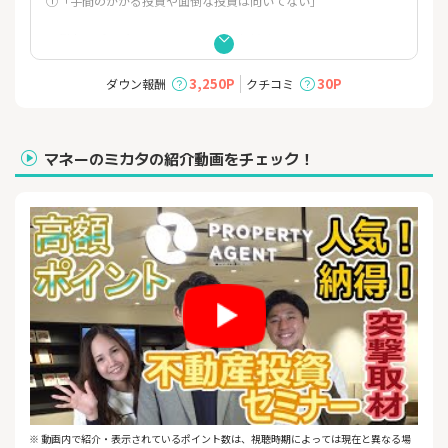
①「手間のかかる投資や面倒な投資は向いてない」
面倒事はプロパティエージェントにお任せ！
少ない負担で、将来、毎月約5万円〜6万円の副収入を実現しまし
ょう。
3,250P
30P
ダウン報酬
クチコミ
②「投資をしたいけど、大きな金額は動かせない」
初期投資は10万円から投資できるため
マネーのミカタの紹介動画をチェック！
家計への負担を抑えつつ資産を築きましょう！
③「家族に残すために投資をしたい」
ご家族に向けて、将来的に数千万円規模の不動産という資産を遺
すことや、
継続的な家賃収入を遺すことが可能です。
不動産投資は、様々な目的にあわせて投資できる手法です。
「あなたは何のために投資をしますか？」
不動産投資で、目的達成に近づく1歩を踏み出しませんか？
※ 動画内で紹介・表示されているポイント数は、視聴時期によっては現在と異なる場