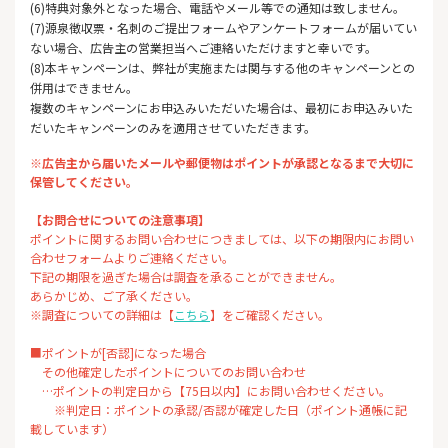
(6)特典対象外となった場合、電話やメール等での通知は致しません。
(7)源泉徴収票・名刺のご提出フォームやアンケートフォームが届いてい
ない場合、広告主の営業担当へご連絡いただけますと幸いです。
(8)本キャンペーンは、弊社が実施または関与する他のキャンペーンとの
併用はできません。
複数のキャンペーンにお申込みいただいた場合は、最初にお申込みいた
だいたキャンペーンのみを適用させていただきます。
※広告主から届いたメールや郵便物はポイントが承認となるまで大切に
保管してください。
【お問合せについての注意事項】
ポイントに関するお問い合わせにつきましては、以下の期限内にお問い
合わせフォームよりご連絡ください。
下記の期限を過ぎた場合は調査を承ることができません。
あらかじめ、ご了承ください。
※調査についての詳細は【
こちら
】をご確認ください。
■ポイントが[否認]になった場合
その他確定したポイントについてのお問い合わせ
…ポイントの判定日から【75日以内】にお問い合わせください。
※判定日：ポイントの承認/否認が確定した日（ポイント通帳に記
載しています）