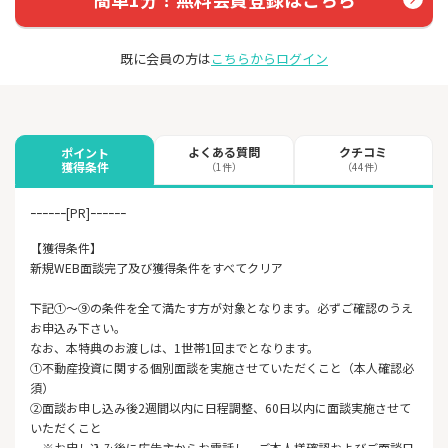
既に会員の方は
こちらからログイン
よくある質問
クチコミ
ポイント
獲得条件
（1件）
（44件）
ｰｰｰｰｰｰ[PR]ｰｰｰｰｰｰ
【獲得条件】
新規WEB面談完了及び獲得条件をすべてクリア
下記①～⑨の条件を全て満たす方が対象となります。必ずご確認のうえ
お申込み下さい。
なお、本特典のお渡しは、1世帯1回までとなります。
①不動産投資に関する個別面談を実施させていただくこと（本人確認必
須）
②面談お申し込み後2週間以内に日程調整、60日以内に面談実施させて
いただくこと
※お申し込み後に広告主からお電話し、ご本人様確認およびご面談日