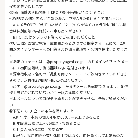
程を調整いたします
③個別面談のお時間を1回あたり90分程度いただけること
④WEBでの個別面談ご希望の場合、下記A,Bの条件を全て満たすこと
A.カメラONでご参加いただくこと（やむを得ずカメラONが難しい場
合は個別面談の実施前にお申し出ください）
B.PCまたはタブレット端末でご参加いただくこと
⑤初回個別面談実施後、広告主からお送りする指定フォームにて、2週
間以内にアンケートへの回答および源泉徴収票・名刺を提出いただくこ
と
※指定のフォームは「@propertyagent.co.jp」のドメインが入ったメー
ルにて初回面談終了後1週間以内に送付されます。
※源泉徴収票・名刺のご提出も同じメールにてご依頼させていただきま
すので、送付後2週間以内にご提出ください。
※必ず「@propertyagent.co.jp」からのメールを受信できるよう、配信
停止設定がされていないか今一度ご確認ください。
※本メールについて再配信を承ることができません。予めご留意くださ
い
⑥下記A,B,C,D全ての条件を満たすこと
A.昨年度、本業の個人年収が600万円以上であること
B.年齢満25歳以上～55歳以下であること
C.社会人歴が3年以上である方
D.現在、試用期間や育児休暇中ではなく、正社員としてお勤めの方