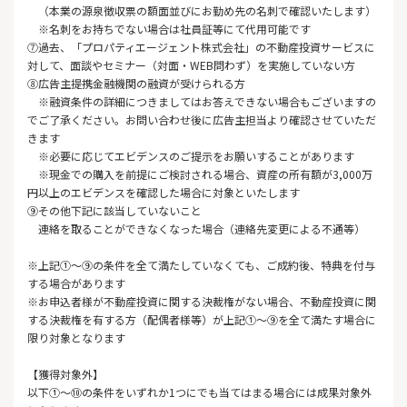
（本業の源泉徴収票の額面並びにお勤め先の名刺で確認いたします）
※名刺をお持ちでない場合は社員証等にて代用可能です
⑦過去、「プロパティエージェント株式会社」の不動産投資サービスに
対して、面談やセミナー（対面・WEB問わず）を実施していない方
⑧広告主提携金融機関の融資が受けられる方
※融資条件の詳細につきましてはお答えできない場合もございますの
でご了承ください。お問い合わせ後に広告主担当より確認させていただ
きます
※必要に応じてエビデンスのご提示をお願いすることがあります
※現金での購入を前提にご検討される場合、資産の所有額が3,000万
円以上のエビデンスを確認した場合に対象といたします
⑨その他下記に該当していないこと
連絡を取ることができなくなった場合（連絡先変更による不通等）
※上記①～⑨の条件を全て満たしていなくても、ご成約後、特典を付与
する場合があります
※お申込者様が不動産投資に関する決裁権がない場合、不動産投資に関
する決裁権を有する方（配偶者様等）が上記①〜⑨を全て満たす場合に
限り対象となります
【獲得対象外】
以下①～⑩の条件をいずれか1つにでも当てはまる場合には成果対象外