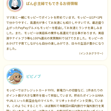
ぱん@主婦でもできるお得情報
ママ友と一緒にモッピーでポイントを貯めています。モッピーは1P=1円
で分かりやすく、高還元が多くてお友達にも紹介しやすいです。最近盛り
上がったPayPayグルメもモッピーを経由してお友達とランチを楽しみま
した。また、モッピーは美容系の案件も高還元で出る事があります。美容
液やナイトブラ等も100%還元の実質無料でGETできました。モッピーの
おかげで子育てしながらも自分の楽しみができ、日々の生活が豊かになり
ました。
（インスタグラマー）
ピピノブ
モッピーではクレジットカードやFX、新電力への切替など、1件あたりの
ポイント数が大きな案件を狙って参加しています。貯めたポイントはANA
やJALといった航空会社のマイルや、マリオットのポイント交換していま
す。このようにすることで、ほぼ無料で年数回の国内旅行や海外旅行を実
現しています。モッピーは陸マイラーや旅行好きには欠かせないポイント