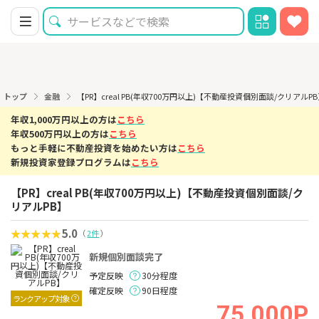
トップ
金融
【PR】creal PB(年収700万円以上)【不動産投資個別面談/クリアルP
年収1,000万円以上の方は
こちら
年収500万円以上の方は
こちら
もっと手軽に不動産投資を始めたい方は
こちら
新規投資家登録プログラムは
こちら
【PR】creal PB(年収700万円以上)【不動産投資個別面談/ク
リアルPB】
5.0
（
2件
）
新規個別面談完了
予定反映
30分程度
確定反映
90日程度
ランクアップ対象
75,000P