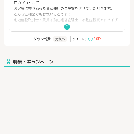
産のプロとして、
お客様に寄り添った資産運用のご提案をさせていただきます。
どんなご相談でもお気軽にどうぞ！
宅地建物取引士・賃貸不動産経営管理士・不動産投資アドバイザ
ー等の不動産に関する有資格者の他、
公認会計士・税理士・ファイナンシャルプランナーなどお金のプ
ロも在籍しております。
30P
ダウン報酬
クチコミ
対象外
不動産投資だけではなく、資産形成のトータルプランニングも可
能です。
特集・キャンペーン