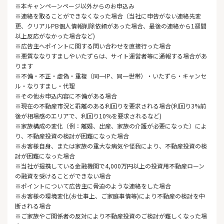
※本キャンペーンページ以外からのお申込み
※連絡を取ることができなくなった場合（当社に申告がない連絡先変
更、クリアルPB個人情報削除依頼があった場合、最後の連絡から1週間
以上反応がなかった場合など)
※広告主へポイントに関する問い合わせを直接行った場合
※悪質ななりすましやいたずらは、サイト運営者等に通報する場合があ
ります
※不備・不正・虚偽・重複（同一IP、同一世帯）・いたずら・キャンセ
ル・なりすまし・代理
※その他お申込内容に不備がある場合
※現在の不動産市況と乖離のある利回りを要求される場合(利回り3%前
後が相場感のエリアで、利回り10%を要求されるなど)
※家族構成の変化（例：離婚、出産、家族の介護が必要になった）によ
り、不動産投資の検討が困難になった場合
※お客様自身、または家族の重大な病気や怪我により、不動産投資の検
討が困難になった場合
※当社が提携している金融機関で4,000万円以上の投資用不動産ローン
の融資を受けることができない場合
※ポイントについて広告主に脅迫のような連絡をした場合
※お客様の環境変化(お仕事上、ご家庭事情等)により不動産の検討を中
断される場合
※ご家族やご関係者の反対により不動産投資のご検討が難しくなった場