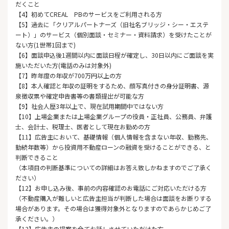
だくこと
【4】初めてCREAL PBのサービスをご利用される方
【5】過去に「クリアルパートナーズ（旧社名ブリッジ・シー・エステ
ート）」のサービス（個別面談・セミナー・資料請求）を受けたことが
ない方(1世帯1回まで)
【6】面談申込後1週間以内に面談日程が確定し、30日以内にご面談を実
施いただいた方(電話のみは対象外)
【7】昨年度の年収が700万円以上の方
【8】本人確認と年収の証明をするため、顔写真付きの身分証明書、源
泉徴収票や確定申告書等の書類提出が可能な方
【9】社会人歴3年以上で、現在試用期間中ではない方
【10】上場企業または上場企業グループの役員・正社員、公務員、弁護
士、会計士、税理士、医者として現在お勤めの方
【11】広告主において、基礎情報（個人情報を含まない年収、勤務先、
勤続年数等）から投資用不動産ローンの融資を受けることができる、と
判断できること
（本項目の判断基準についての詳細はお答え致しかねますのでご了承く
ださい）
【12】お申し込み後、事前の内容確認のお電話にご対応いただける方
（不動産購入が難しいと広告主担当が判断した場合は面談をお断りする
場合があります。その場合は獲得対象外となりますのであらかじめご了
承ください。）
【13】広告主の提案を全てお話しさせていただけた方