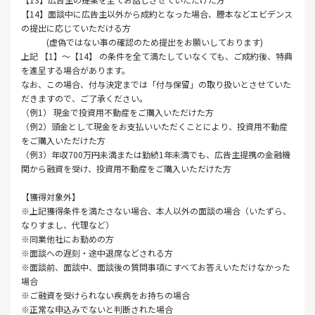
【14】面談中に広告主以外から成約となった場合、謄本などエビデンス
の提出に応じていただける方
(虚偽ではない事の確認のため提出をお願いしております)
上記 【1】～【14】 の条件を全て満たしていなくても、ご成約後、特典
を進呈する場合があります。
なお、この場合、付与決定までは「付与保留」の取り扱いとさせていた
だきますので、ご了承ください。
（例1） 現金で投資用不動産をご購入いただけた方
（例2）頭金として現金をお支払いいただくことにより、投資用不動産
をご購入いただけた方
（例3）年収700万円未満または勤続1年未満でも、広告主提携の金融機
関から融資を受け、投資用不動産をご購入いただけた方
【獲得対象外】
※上記獲得条件を満たさない場合、本人以外の面談の場合（いたずら、
なりすまし、代理など）
※同業他社にお勤めの方
※面談への遅刻・途中退席などされる方
※面談前、面談中、面談後の質問事項にすべてお答えいただけなかった
場合
※ご融資を受けられない疾病をお持ちの場合
※正常な申込みでないと判断された場合