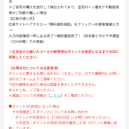
合
※ご自宅の購入を並行して検討されており、住宅ローン優先で不動産投
資のご判断が難しい場合
【広告の使い方】
広告サイトへアクセス→「無料個別相談」をクリック→お客様情報入力
→
入力内容確認→申し込み完了→個別面談完了！（担当者とのビデオ通話
（ZOOM等）での実施）
※広告主から届いたメールや郵便物はポイントが承認となるまで大切に
保管してください。
【お問合せについての注意事項】
ポイントに関するお問い合わせにつきましては、以下の期限内にお問い
合わせフォームよりご連絡ください。
下記の期限を過ぎた場合は調査を承ることができません。
あらかじめ、ご了承ください。
※調査についての詳細は【
こちら
】をご確認ください。
■ポイントが[否認]になった場合
その他確定したポイントについてのお問い合わせ
…ポイントの判定日から【75日以内】にお問い合わせください。
※判定日：ポイントの承認/否認が確定した日（ポイント通帳に記
載しています）