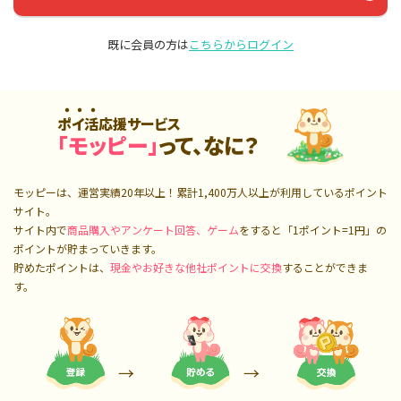
既に会員の方は
こちらからログイン
ポイ活応援サービス
「モッピー」
って、なに？
モッピーは、運営実績20年以上！累計
1,400万人
以上が利用しているポイント
サイト。
サイト内で
商品購入やアンケート回答、ゲーム
をすると「1ポイント=1円」の
ポイントが貯まっていきます。
貯めたポイントは、
現金やお好きな他社ポイントに交換
することができま
す。