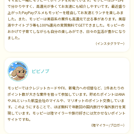
で分かりやすく、高還元が多くてお友達にも紹介しやすいです。最近盛り
上がったPayPayグルメもモッピーを経由してお友達とランチを楽しみま
した。また、モッピーは美容系の案件も高還元で出る事があります。美容
液やナイトブラ等も100%還元の実質無料でGETできました。モッピーの
おかげで子育てしながらも自分の楽しみができ、日々の生活が豊かになり
ました。
（インスタグラマー）
ピピノブ
モッピーではクレジットカードやFX、新電力への切替など、1件あたりの
ポイント数が大きな案件を狙って参加しています。貯めたポイントはANA
やJALといった航空会社のマイルや、マリオットのポイント交換していま
す。このようにすることで、ほぼ無料で年数回の国内旅行や海外旅行を実
現しています。モッピーは陸マイラーや旅行好きには欠かせないポイント
サイトですね。
（陸マイラー/ブロガー）