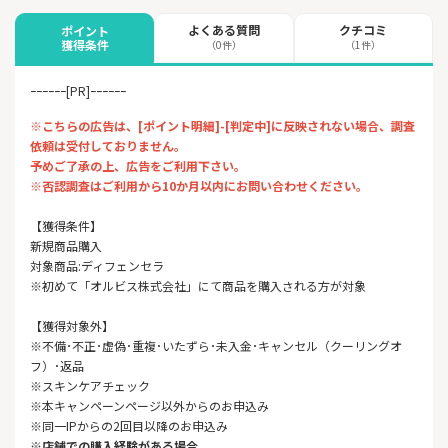
よくある質問
クチコミ
ポイント
獲得条件
（0件）
（1件）
ｰｰｰｰｰｰ[PR]ｰｰｰｰｰｰ
※こちらの広告は、[ポイント明細]-[判定中]に反映されない場合、調査
依頼は受付しておりません。
予めご了承の上、広告をご利用下さい。
※否認調査はご利用から10か月以内にお問い合わせください。
【獲得条件】
新規商品購入
対象商品:ディフェンセラ
※初めて「オルビス株式会社」にて商品を購入される方が対象
【獲得対象外】
※不備･不正･虚偽･重複･いたずら･未入金･キャンセル（クーリングオ
フ）･返品
※スキンケアチェック
※本キャンペーンページ以外からのお申込み
※同一IPからの2回目以降のお申込み
※店舗での購入経験がある場合