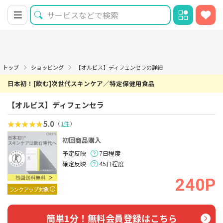
トップ
ショッピング
【オルビス】ディフェンセラの詳細
日本初！[飲む]次世代スキンケア／特定保健用食品
【オルビス】ディフェンセラ
5.0
（
1件
）
初回商品購入
予定反映
7日程度
確定反映
45日程度
240P
ランクアップ対象
簡単1分！無料会員登録はこちら