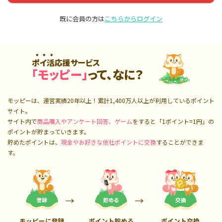
既に会員の方は
こちらからログイン
ポイ活応援サービス
「モッピー」
って、なに？
モッピーは、運営実績20年以上！累計
1,400万人
以上が利用しているポイント
サイト。
サイト内で
商品購入やアンケート回答、ゲーム
をすると「1ポイント=1円」の
ポイントが貯まっていきます。
貯めたポイントは、
現金やお好きな他社ポイントに交換
することができま
す。
モッピーに登録
ポイント貯める
ポイント交換