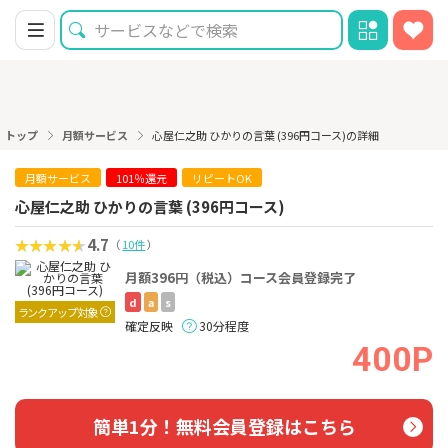
トップ
月額サービス
心屋仁之助 ひかりの言葉 (396円コース)の詳細
月額サービス
101％還元
リピートOK
心屋仁之助 ひかりの言葉 (396円コース)
4.7
（
10件
）
月額396円（税込）コース会員登録完了
d
a
s
ランクアップ対象
確定反映
30分程度
400P
簡単1分！無料会員登録はこちら