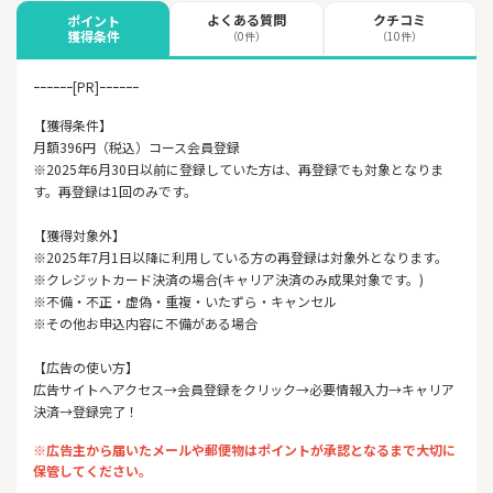
よくある質問
クチコミ
ポイント
獲得条件
（0件）
（10件）
ｰｰｰｰｰｰ[PR]ｰｰｰｰｰｰ
【獲得条件】
月額396円（税込）コース会員登録
※2025年6月30日以前に登録していた方は、再登録でも対象となりま
す。再登録は1回のみです。
【獲得対象外】
※2025年7月1日以降に利用している方の再登録は対象外となります。
※クレジットカード決済の場合(キャリア決済のみ成果対象です。)
※不備・不正・虚偽・重複・いたずら・キャンセル
※その他お申込内容に不備がある場合
【広告の使い方】
広告サイトへアクセス→会員登録をクリック→必要情報入力→キャリア
決済→登録完了！
※広告主から届いたメールや郵便物はポイントが承認となるまで大切に
保管してください。