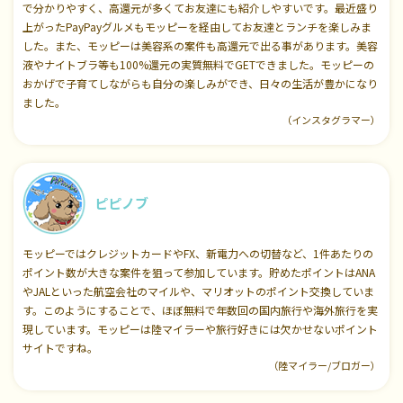
で分かりやすく、高還元が多くてお友達にも紹介しやすいです。最近盛り
上がったPayPayグルメもモッピーを経由してお友達とランチを楽しみま
した。また、モッピーは美容系の案件も高還元で出る事があります。美容
液やナイトブラ等も100%還元の実質無料でGETできました。モッピーの
おかげで子育てしながらも自分の楽しみができ、日々の生活が豊かになり
ました。
（インスタグラマー）
ピピノブ
モッピーではクレジットカードやFX、新電力への切替など、1件あたりの
ポイント数が大きな案件を狙って参加しています。貯めたポイントはANA
やJALといった航空会社のマイルや、マリオットのポイント交換していま
す。このようにすることで、ほぼ無料で年数回の国内旅行や海外旅行を実
現しています。モッピーは陸マイラーや旅行好きには欠かせないポイント
サイトですね。
（陸マイラー/ブロガー）