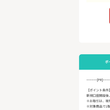
ポ
ｰｰｰｰｰｰ[PR]ｰｰｰｰ
【ポイント条件
新規口座開設後、
※お取引は、現
※対象商品で1