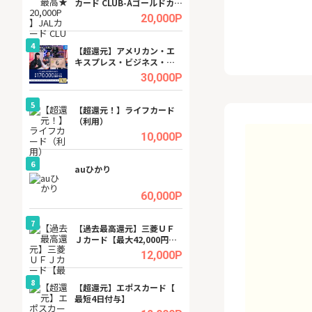
カード CLUB-Aゴールドカー
ビジネスツール導
ド/CLUB-Aカード（VISA）
高還元中※
.5%
20,000P
4
4
ング
【超還元】アメリカン・エ
※還元UP※ヴィ
キスプレス・ビジネス・ゴ
ーカー【女性のた
ールド・カード
ターサイト】
.5%
30,000P
5
5
tel
【超還元！】ライフカード
【無料相談】暮ら
（利用）
シェルジュ
.0%
10,000P
6
6
ワクワ
auひかり
【無料即550P】D
ャ
無料トライアル）
.0%
60,000P
7
7
行）
【過去最高還元】三菱ＵＦ
【還元UP中】Fun
Ｊカード【最大42,000円相
ンズ)【無料投資
当】
.0%
12,000P
8
8
【J
【超還元】エポスカード【
GFS無料特別講座
最短4日付与】
聴）