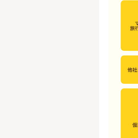
旅
他社
仮