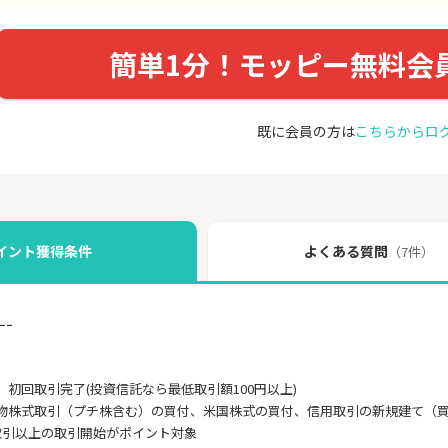
簡単1分！モッピー無料会
既に会員の方は
こちらからロ
イント獲得条件
よくある質問
（7件）
ｰｰ
】
初回取引完了(投資信託なら最低取引額100円以上)
物株式取引（プチ株含む）の買付、米国株式の買付、信用取引の新規建て（
取引以上の取引開始がポイント対象