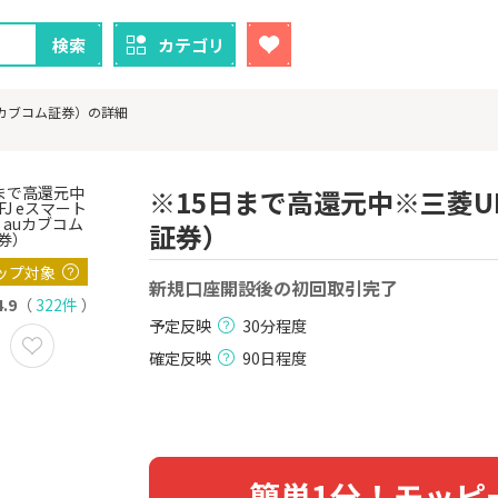
検索
カテゴリ
uカブコム証券）の詳細
※15日まで高還元中※三菱U
証券）
クレカ
証券
ップ対象
新規口座開設後の初回取引完了
1
1
！】U-NE
【超還元！】ライフカード
【8/9まで超
4.9
（
322件
）
試し]
（利用）
（新規口座開設
予定反映
30分程度
上入金）
2,000P
10,000P
確定反映
90日程度
2
2
ニメストア
【超還元】エポスカード【
※土日限定
最短4日付与】
券
800P
12,000P
3
3
簡単1分！モッピ
Tトレンド
【過去最高還元】三菱ＵＦ
IG証券