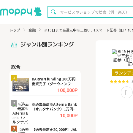
トップ
金融
※15日まで高還元中※三菱UFJ eスマート証券（旧：a
ジャンル別ランキング
総合
無料
ランクア
1
1
DARWIN funding 100万円
【8/16まで超還元
出資完了（ダーウィンファ
XT[31日間無料お
ンディング）
.0%
100,000P
2
2
宿予
※過去最高※Alterna Bank
【無料即P】dア
（オルタナバンク）1万円投
【31日間無料】
資完了
.0%
10,000P
3
3
a（
【過去最高★20,000P】JAL
【リピートOK】I