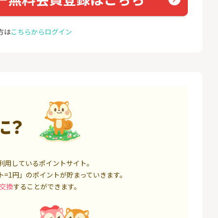
座開設
ョン）
18,000P
1,500P
方は
こちらからログイン
4
4
高還元中※三菱U
【親権者さまの代理申込専
お名前
ト証券（旧：au
用】三井住友銀行Oliveお子
券）
さま用口座
16,000P
4,400P
5
5
証券 iDeCo
SBI新生銀行「口座開設」
GMO
（キャ
3,200P
1,500P
6
6
に？
IX TRADER（マ
※8/9まで緊急UP※【三菱
モバレ
トレーダー）」
ＵＦＪ銀行】普通預金口座
開設
12,000P
4,000P
7
7
券★100円から
GMOあおぞらネット銀行【
＜1ギ
利用しているポイントサイト。
法人口座開設】
ト×ド
ト=1円」のポイントが貯まっていきます。
8,500P
20,100P
交換
することができます。
8
8
定拠出年金 iDeC
※過去最高20,000P！※【三
グロー
井住友銀行】法人ネット口
座 Trunk