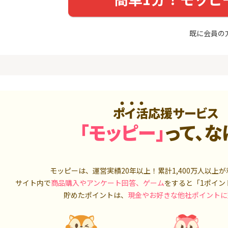
入診断※
Ｊカード【最大42,000円相
当】
5,000P
12,000P
既に会員の
4
4
ーナスウォ
【過去最高★20,000P】JAL
※15日まで
めのモニ
カード CLUB-Aゴールドカー
FJ eスマー
ド/CLUB-Aカード（VISA）
カブコム証
14,000P
20,000P
5
5
しのコン
超還元☆JCB CARD W/JCB
【高還元】楽天
CARD W plus L(39歳以下限
定)
5,000P
14,000P
ポイ活応援サービス
6
6
「モッピー」
って、な
MM TV（
【超還元】JAL普通カード(
JFX「MATR
Master限定)
トリックス
550P
10,000P
7
7
ds(ファ
【合計最大18,700円相当！
マネックス証
モッピーは、運営実績20年以上！累計
1,400万人
以上が
家登録】
】楽天カード【JCBキャンペ
取引可能★
サイト内で
商品購入やアンケート回答、ゲーム
をすると「1ポイン
ーン実施中】
2,500P
10,000P
貯めたポイントは、
現金やお好きな他社ポイントに
8
8
（動画視
三菱ＵＦＪカード【アメリ
SBI証券 確
カン・エキスプレス®限定】
o