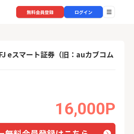
無料会員登録
ログイン
FJ eスマート証券（旧：auカブコム
口座開設
回線
1
1
還元】SBI証券
※過去最高※Alterna Bank
auひ
+50,000円以
（オルタナバンク）1万円投
資完了
24,000P
10,000P
16,000P
2
2
超還元※楽天証
みずほ銀行 口座開設
ソフト
nk Li
18,000P
6,000P
3
3
ー無料会員登録はこちら
【合計8,000P】楽天銀行 口
NUR