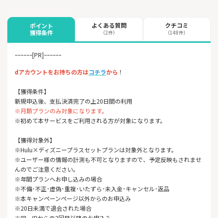
よくある質問
クチコミ
ポイント
獲得条件
（2件）
（148件）
ｰｰｰｰｰｰ[PR]ｰｰｰｰｰｰ
dアカウントをお持ちの方は
コチラ
から
！
【獲得条件】
新規申込後、支払決済完了の上20日間の利用
※月額プランのみ対象になります。
※初めて本サービスをご利用される方が対象になります。
【獲得対象外】
※Hulu×ディズニープラスセットプランは対象外となります。
※ユーザー様の情報の計測も不可となりますので、予定反映もされませ
んのでご注意ください。
※年間プランへお申し込みの場合
※不備･不正･虚偽･重複･いたずら･未入金･キャンセル･返品
※本キャンペーンページ以外からのお申込み
※20日未満で退会された場合
※同一IPからの2回目以降のお申込み