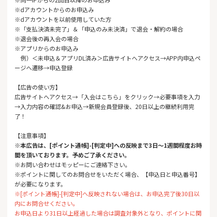
※dアカウントからのお申込み
※dアカウントを以前使用していた方
※「支払決済未完了」＆「申込のみ未決済」で退会・解約の場合
※退会後の再入会の場合
※アプリからのお申込み
例）＜未申込＆アプリDL済み＞広告サイトへアクセス→APP内申込ペ
ージへ遷移→申込登録
【広告の使い方】
広告サイトへアクセス→「入会はこちら」をクリック→必要事項を入力
→入力内容の確認&お申込→新規会員登録後、20日以上の継続利用完
了！
【注意事項】
※本広告は、[ポイント通帳]-[判定中]への反映まで3日～1週間程度お時
間を頂いております。予めご了承ください。
※お問い合わせはモッピーにご連絡下さい。
※ポイントに関してのお問合せをいただく場合、【申込日と申込番号】
が必要になります。
※[ポイント通帳]-[判定中]へ反映されない場合は、お申込完了後30日以
内にお問合せください。
お申込日より31日以上経過した場合は調査対象外となり、ポイントに関