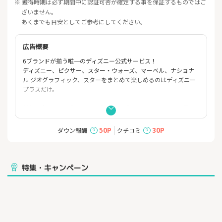
※ 獲得時期は必ず期間中に認証可否が確定する事を保証するものではご
ざいません。
あくまでも目安としてご参考にしてください。
広告概要
6ブランドが揃う唯一のディズニー公式サービス！
ディズニー、ピクサー、スター・ウォーズ、マーベル、ナショナ
ル ジオグラフィック、スターをまとめて楽しめるのはディズニー
プラスだけ。
新作を含む映画・動画を高画質、高音質でマルチデバイスで見放
題！
豊富な映画やテレビシリーズなどをいつでもどこでも誰でも楽し
50P
30P
ダウン報酬
クチコミ
めます。
テレビ、スマホ、タブレット、PCに加えてPlayStationRやXboxの
ゲーム機まで対応しております。
★テレビ、スマホ、タブレット、PCなど最大4台までご登録が可
特集・キャンペーン
能
日本やアジアを含めた世界中のスタジオが制作するオリジナルな
ど、
大人のあらゆる感情を刺激する作品が楽しめる。
★ペアレンタルコントロールでお子さまのご利用も安心してご利