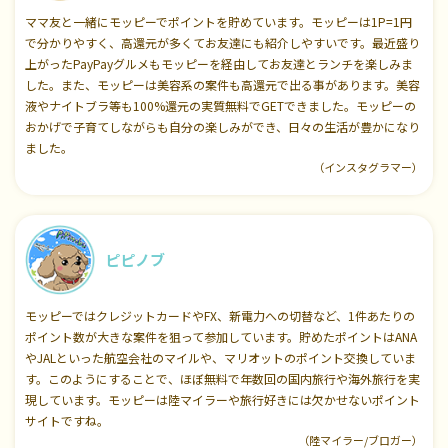
ママ友と一緒にモッピーでポイントを貯めています。モッピーは1P=1円
で分かりやすく、高還元が多くてお友達にも紹介しやすいです。最近盛り
上がったPayPayグルメもモッピーを経由してお友達とランチを楽しみま
した。また、モッピーは美容系の案件も高還元で出る事があります。美容
液やナイトブラ等も100%還元の実質無料でGETできました。モッピーの
おかげで子育てしながらも自分の楽しみができ、日々の生活が豊かになり
ました。
（インスタグラマー）
ピピノブ
モッピーではクレジットカードやFX、新電力への切替など、1件あたりの
ポイント数が大きな案件を狙って参加しています。貯めたポイントはANA
やJALといった航空会社のマイルや、マリオットのポイント交換していま
す。このようにすることで、ほぼ無料で年数回の国内旅行や海外旅行を実
現しています。モッピーは陸マイラーや旅行好きには欠かせないポイント
サイトですね。
（陸マイラー/ブロガー）