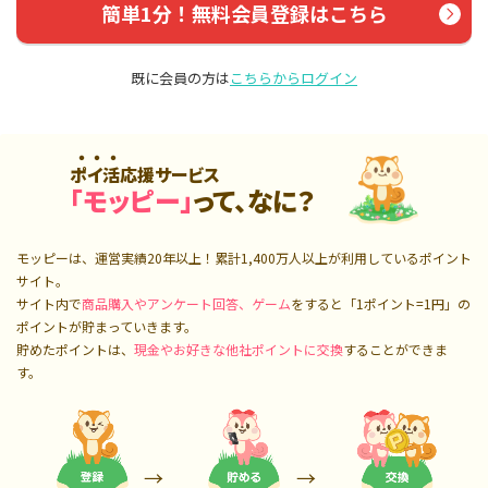
簡単1分！無料会員登録はこちら
既に会員の方は
こちらからログイン
ポイ活応援サービス
「モッピー」
って、なに？
モッピーは、運営実績20年以上！累計
1,400万人
以上が利用しているポイント
サイト。
サイト内で
商品購入やアンケート回答、ゲーム
をすると「1ポイント=1円」の
ポイントが貯まっていきます。
貯めたポイントは、
現金やお好きな他社ポイントに交換
することができま
す。