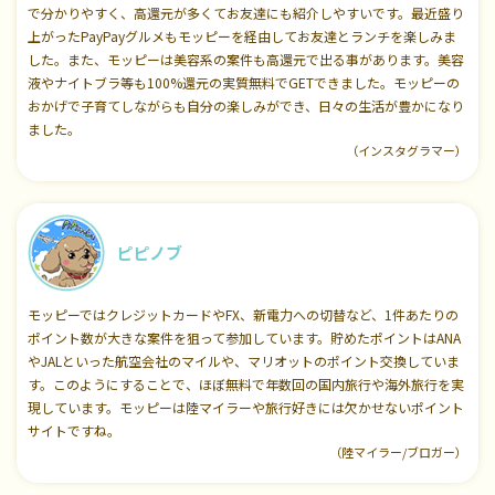
で分かりやすく、高還元が多くてお友達にも紹介しやすいです。最近盛り
上がったPayPayグルメもモッピーを経由してお友達とランチを楽しみま
した。また、モッピーは美容系の案件も高還元で出る事があります。美容
液やナイトブラ等も100%還元の実質無料でGETできました。モッピーの
おかげで子育てしながらも自分の楽しみができ、日々の生活が豊かになり
ました。
（インスタグラマー）
ピピノブ
モッピーではクレジットカードやFX、新電力への切替など、1件あたりの
ポイント数が大きな案件を狙って参加しています。貯めたポイントはANA
やJALといった航空会社のマイルや、マリオットのポイント交換していま
す。このようにすることで、ほぼ無料で年数回の国内旅行や海外旅行を実
現しています。モッピーは陸マイラーや旅行好きには欠かせないポイント
サイトですね。
（陸マイラー/ブロガー）