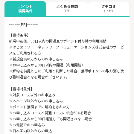
よくある質問
クチコミ
ポイント
獲得条件
（1件）
（14件）
ｰｰｰｰｰｰ[PR]ｰｰｰｰｰｰ
【獲得条件】
新規申込後、90日以内の開通且つポイント付与時の利用継続
※はじめてソニーネットワークコミュニケーションズ株式会社のサービ
スをご利用される方
※新規会員の方からのお申し込み
※お申し込みから90日以内の開通（利用開始）
※解約を前提としたご利用と判断した場合、獲得ポイントの取り消し及
び強制退会となる場合がございます。
【獲得対象外】
※対象コース以外のお申込み
※本ページ以外からのお申し込み
※ポイント獲得までに解約をされた方
※お申し込みコースと開通コースに相違がある場合
※お申し込みから90日経過しても開通されない場合
※お電話でのお申込み
※日本国内以外からの申込