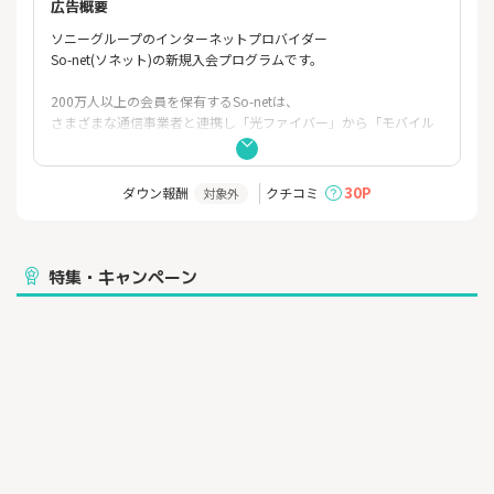
広告概要
ソニーグループのインターネットプロバイダー
So-net(ソネット)の新規入会プログラムです。
200万人以上の会員を保有するSo-netは、
さまざまな通信事業者と連携し「光ファイバー」から「モバイル
通信」まで
料金や地域、利用・住居形態に合わせた多彩なサービスを提供し
ています。
30P
ダウン報酬
クチコミ
対象外
特集・キャンペーン