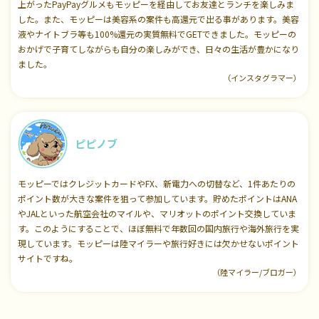
上がったPayPayグルメもモッピーを経由してお友達とランチを楽しみま
した。また、モッピーは美容系の案件も高還元で出る事があります。美容
液やナイトブラ等も100%還元の実質無料でGETできました。モッピーの
おかげで子育てしながらも自分の楽しみができ、日々の生活が豊かになり
ました。
（インスタグラマー）
ピピノブ
モッピーではクレジットカードやFX、新電力への切替など、1件あたりの
ポイント数が大きな案件を狙って参加しています。貯めたポイントはANA
やJALといった航空会社のマイルや、マリオットのポイント交換していま
す。このようにすることで、ほぼ無料で年数回の国内旅行や海外旅行を実
現しています。モッピーは陸マイラーや旅行好きには欠かせないポイント
サイトですね。
（陸マイラー/ブロガー）