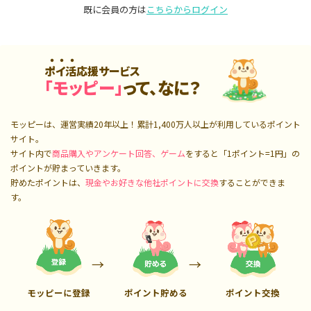
既に会員の方は
こちらからログイン
ポイ活応援サービス
「モッピー」
って、なに？
モッピーは、運営実績20年以上！累計
1,400万人
以上が利用しているポイント
サイト。
サイト内で
商品購入やアンケート回答、ゲーム
をすると「1ポイント=1円」の
ポイントが貯まっていきます。
貯めたポイントは、
現金やお好きな他社ポイントに交換
することができま
す。
モッピーに登録
ポイント貯める
ポイント交換