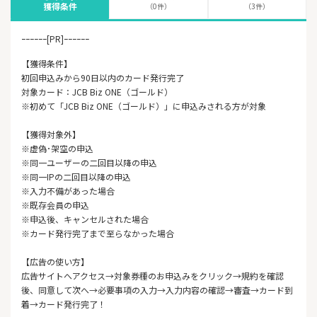
獲得条件
（0件）
（3件）
ｰｰｰｰｰｰ[PR]ｰｰｰｰｰｰ
【獲得条件】
初回申込みから90日以内のカード発行完了
対象カード：JCB Biz ONE（ゴールド）
※初めて「JCB Biz ONE（ゴールド）」に申込みされる方が対象
【獲得対象外】
※虚偽･架空の申込
※同一ユーザーの二回目以降の申込
※同一IPの二回目以降の申込
※入力不備があった場合
※既存会員の申込
※申込後、キャンセルされた場合
※カード発行完了まで至らなかった場合
【広告の使い方】
広告サイトへアクセス→対象券種のお申込みをクリック→規約を確認
後、同意して次へ→必要事項の入力→入力内容の確認→審査→カード到
着→カード発行完了！